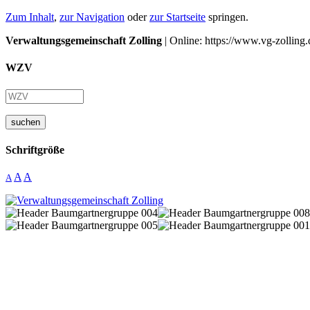
Zum Inhalt
,
zur Navigation
oder
zur Startseite
springen.
Verwaltungsgemeinschaft Zolling
| Online: https://www.vg-zolling.
WZV
suchen
Schriftgröße
A
A
A