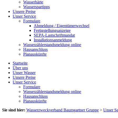
Wasserhärte
Wasserspartipps
Unsere Preise
Unser Service
Formulare
Abmeldung / Eigentümerwechsel
Fertigstellungsanzeige
SEPA-Lastschriftmandat
Installationsanmeldung
Wasserzählerstandsmeldung online
Hausanschluss
Planauskünfte
Startseite
Über uns
Unser Wasser
Unsere Preise
Unser Service
Formulare
Wasserzählerstandsmeldung online
Hausanschluss
Planauskünfte
Sie sind hier:
Wasserzweckverband Baumgartner Gruppe
>
Unser Se