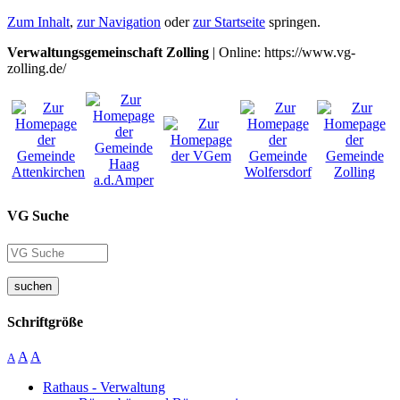
Zum Inhalt
,
zur Navigation
oder
zur Startseite
springen.
Verwaltungsgemeinschaft Zolling
| Online: https://www.vg-
zolling.de/
VG Suche
suchen
Schriftgröße
A
A
A
Rathaus - Verwaltung