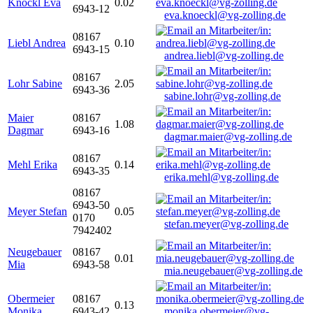
Knöckl Eva
0.02
6943-12
eva.knoeckl@vg-zolling.de
08167
Liebl Andrea
0.10
6943-15
andrea.liebl@vg-zolling.de
08167
Lohr Sabine
2.05
6943-36
sabine.lohr@vg-zolling.de
Maier
08167
1.08
Dagmar
6943-16
dagmar.maier@vg-zolling.de
08167
Mehl Erika
0.14
6943-35
erika.mehl@vg-zolling.de
08167
6943-50
Meyer Stefan
0.05
0170
stefan.meyer@vg-zolling.de
7942402
Neugebauer
08167
0.01
Mia
6943-58
mia.neugebauer@vg-zolling.de
Obermeier
08167
0.13
Monika
6943-42
monika.obermeier@vg-