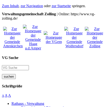
Zum Inhalt
,
zur Navigation
oder
zur Startseite
springen.
Verwaltungsgemeinschaft Zolling
| Online: https://www.vg-
zolling.de/
VG Suche
suchen
Schriftgröße
A
A
A
Rathaus - Verwaltung