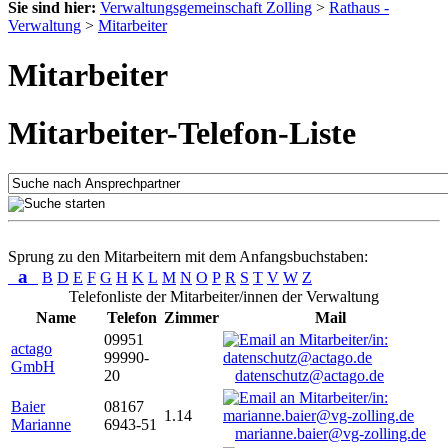
Sie sind hier:
Verwaltungsgemeinschaft Zolling
>
Rathaus -
Verwaltung
>
Mitarbeiter
Mitarbeiter
Mitarbeiter-Telefon-Liste
Sprung zu den Mitarbeitern mit dem Anfangsbuchstaben:
a
B
D
E
F
G
H
K
L
M
N
O
P
R
S
T
V
W
Z
Telefonliste der Mitarbeiter/innen der Verwaltung
Name
Telefon
Zimmer
Mail
09951
actago
99990-
GmbH
20
datenschutz@actago.de
Baier
08167
1.14
Marianne
6943-51
marianne.baier@vg-zolling.de