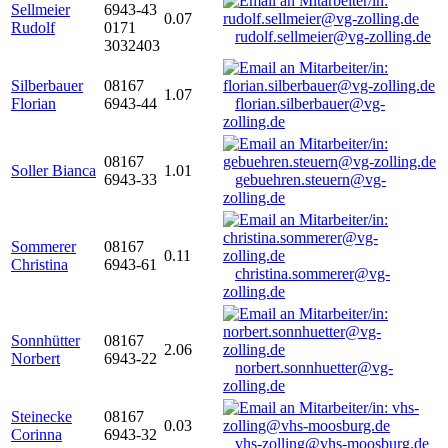
Sellmeier
6943-43
0.07
Rudolf
0171
rudolf.sellmeier@vg-zolling.de
3032403
Silberbauer
08167
1.07
Florian
6943-44
florian.silberbauer@vg-
zolling.de
08167
Soller Bianca
1.01
6943-33
gebuehren.steuern@vg-
zolling.de
Sommerer
08167
0.11
Christina
6943-61
christina.sommerer@vg-
zolling.de
Sonnhütter
08167
2.06
Norbert
6943-22
norbert.sonnhuetter@vg-
zolling.de
Steinecke
08167
0.03
Corinna
6943-32
vhs-zolling@vhs-moosburg.de