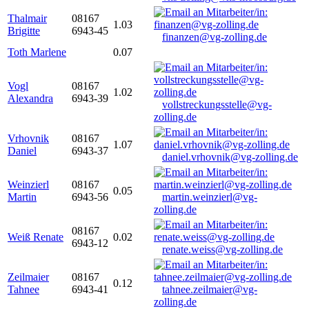
Thalmair
08167
1.03
Brigitte
6943-45
finanzen@vg-zolling.de
Toth Marlene
0.07
Vogl
08167
1.02
Alexandra
6943-39
vollstreckungsstelle@vg-
zolling.de
Vrhovnik
08167
1.07
Daniel
6943-37
daniel.vrhovnik@vg-zolling.de
Weinzierl
08167
0.05
Martin
6943-56
martin.weinzierl@vg-
zolling.de
08167
Weiß Renate
0.02
6943-12
renate.weiss@vg-zolling.de
Zeilmaier
08167
0.12
Tahnee
6943-41
tahnee.zeilmaier@vg-
zolling.de