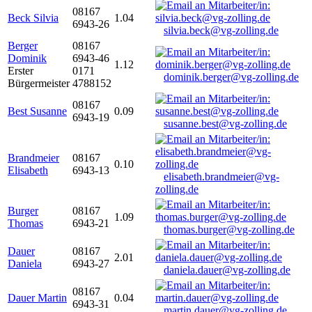
08167
Beck Silvia
1.04
6943-26
silvia.beck@vg-zolling.de
Berger
08167
Dominik
6943-46
1.12
Erster
0171
dominik.berger@vg-zolling.de
Bürgermeister
4788152
08167
Best Susanne
0.09
6943-19
susanne.best@vg-zolling.de
Brandmeier
08167
0.10
Elisabeth
6943-13
elisabeth.brandmeier@vg-
zolling.de
Burger
08167
1.09
Thomas
6943-21
thomas.burger@vg-zolling.de
Dauer
08167
2.01
Daniela
6943-27
daniela.dauer@vg-zolling.de
08167
Dauer Martin
0.04
6943-31
martin.dauer@vg-zolling.de