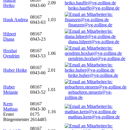
Hauffe
08167
2.09
Heiko
6943-60
heiko.hauffe@vg-zolling.de
08167
Hauk Andrea
1.03
6943-63
finanzen@vg-zolling.de
Hilpert
08167
Diana
6943-23
diana.hilpert@vg-zolling.de
Hoxhaj
08167
1.06
Qendrim
6943-53
qendrim.hoxhaj@vg-zolling.de
08167
Huber Heike
2.01
6943-66
heike.huber@vg-zolling.de
Huber
08167
1.01
Melanie
6943-52
gebuehren.steuern@vg-
zolling.de
Kern
08167
Mathias
6943-30
1.16
Erster
0175
mathias.kern@vg-zolling.de
Bürgermeister
2614485
08167