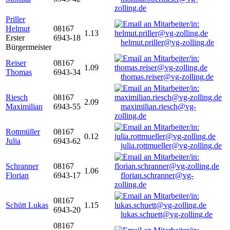
zolling.de
Priller
Helmut
08167
1.13
Erster
6943-18
helmut.priller@vg-zolling.de
Bürgermeister
Reiser
08167
1.09
Thomas
6943-34
thomas.reiser@vg-zolling.de
Riesch
08167
2.09
Maximilian
6943-55
maximilian.riesch@vg-
zolling.de
Rottmüller
08167
0.12
Julia
6943-62
julia.rottmueller@vg-zolling.de
Schranner
08167
1.06
Florian
6943-17
florian.schranner@vg-
zolling.de
08167
Schütt Lukas
1.15
6943-20
lukas.schuett@vg-zolling.de
08167