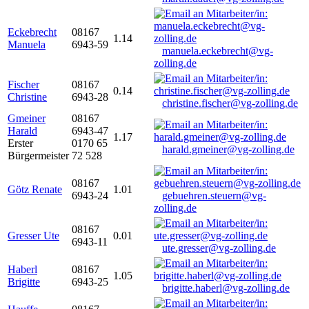
Eckebrecht
08167
1.14
Manuela
6943-59
manuela.eckebrecht@vg-
zolling.de
Fischer
08167
0.14
Christine
6943-28
christine.fischer@vg-zolling.de
Gmeiner
08167
Harald
6943-47
1.17
Erster
0170 65
harald.gmeiner@vg-zolling.de
Bürgermeister
72 528
08167
Götz Renate
1.01
6943-24
gebuehren.steuern@vg-
zolling.de
08167
Gresser Ute
0.01
6943-11
ute.gresser@vg-zolling.de
Haberl
08167
1.05
Brigitte
6943-25
brigitte.haberl@vg-zolling.de