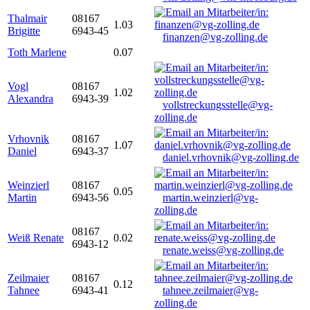
Thalmair
08167
1.03
Brigitte
6943-45
finanzen@vg-zolling.de
Toth Marlene
0.07
Vogl
08167
1.02
Alexandra
6943-39
vollstreckungsstelle@vg-
zolling.de
Vrhovnik
08167
1.07
Daniel
6943-37
daniel.vrhovnik@vg-zolling.de
Weinzierl
08167
0.05
Martin
6943-56
martin.weinzierl@vg-
zolling.de
08167
Weiß Renate
0.02
6943-12
renate.weiss@vg-zolling.de
Zeilmaier
08167
0.12
Tahnee
6943-41
tahnee.zeilmaier@vg-
zolling.de