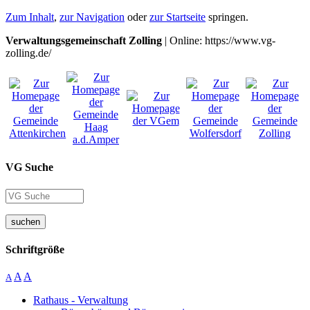
Zum Inhalt
,
zur Navigation
oder
zur Startseite
springen.
Verwaltungsgemeinschaft Zolling
| Online: https://www.vg-
zolling.de/
VG Suche
suchen
Schriftgröße
A
A
A
Rathaus - Verwaltung