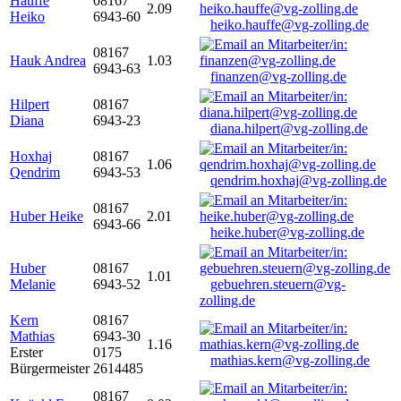
Hauffe
08167
2.09
Heiko
6943-60
heiko.hauffe@vg-zolling.de
08167
Hauk Andrea
1.03
6943-63
finanzen@vg-zolling.de
Hilpert
08167
Diana
6943-23
diana.hilpert@vg-zolling.de
Hoxhaj
08167
1.06
Qendrim
6943-53
qendrim.hoxhaj@vg-zolling.de
08167
Huber Heike
2.01
6943-66
heike.huber@vg-zolling.de
Huber
08167
1.01
Melanie
6943-52
gebuehren.steuern@vg-
zolling.de
Kern
08167
Mathias
6943-30
1.16
Erster
0175
mathias.kern@vg-zolling.de
Bürgermeister
2614485
08167