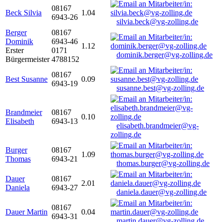
08167
Beck Silvia
1.04
6943-26
silvia.beck@vg-zolling.de
Berger
08167
Dominik
6943-46
1.12
Erster
0171
dominik.berger@vg-zolling.de
Bürgermeister
4788152
08167
Best Susanne
0.09
6943-19
susanne.best@vg-zolling.de
Brandmeier
08167
0.10
Elisabeth
6943-13
elisabeth.brandmeier@vg-
zolling.de
Burger
08167
1.09
Thomas
6943-21
thomas.burger@vg-zolling.de
Dauer
08167
2.01
Daniela
6943-27
daniela.dauer@vg-zolling.de
08167
Dauer Martin
0.04
6943-31
martin.dauer@vg-zolling.de