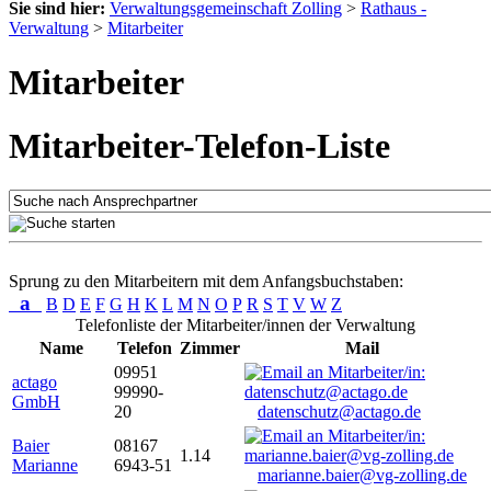
Sie sind hier:
Verwaltungsgemeinschaft Zolling
>
Rathaus -
Verwaltung
>
Mitarbeiter
Mitarbeiter
Mitarbeiter-Telefon-Liste
Sprung zu den Mitarbeitern mit dem Anfangsbuchstaben:
a
B
D
E
F
G
H
K
L
M
N
O
P
R
S
T
V
W
Z
Telefonliste der Mitarbeiter/innen der Verwaltung
Name
Telefon
Zimmer
Mail
09951
actago
99990-
GmbH
20
datenschutz@actago.de
Baier
08167
1.14
Marianne
6943-51
marianne.baier@vg-zolling.de