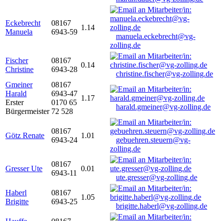
Eckebrecht
08167
1.14
Manuela
6943-59
manuela.eckebrecht@vg-
zolling.de
Fischer
08167
0.14
Christine
6943-28
christine.fischer@vg-zolling.de
Gmeiner
08167
Harald
6943-47
1.17
Erster
0170 65
harald.gmeiner@vg-zolling.de
Bürgermeister
72 528
08167
Götz Renate
1.01
6943-24
gebuehren.steuern@vg-
zolling.de
08167
Gresser Ute
0.01
6943-11
ute.gresser@vg-zolling.de
Haberl
08167
1.05
Brigitte
6943-25
brigitte.haberl@vg-zolling.de