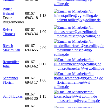
zolling.de
Priller
Helmut
08167
1.13
Erster
6943-18
helmut.priller@vg-zolling.de
Bürgermeister
Reiser
08167
1.09
Thomas
6943-34
thomas.reiser@vg-zolling.de
Riesch
08167
2.09
Maximilian
6943-55
maximilian.riesch@vg-
zolling.de
Rottmüller
08167
0.12
Julia
6943-62
julia.rottmueller@vg-zolling.de
Schranner
08167
1.06
Florian
6943-17
florian.schranner@vg-
zolling.de
08167
Schütt Lukas
1.15
6943-20
lukas.schuett@vg-zolling.de
08167