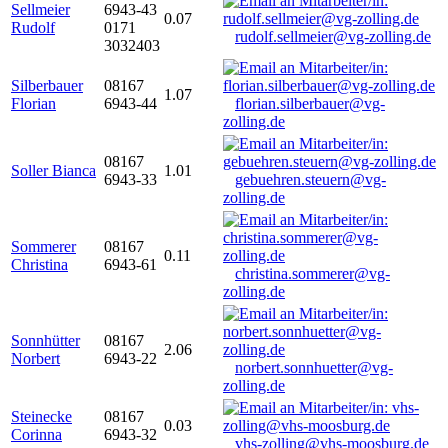
Sellmeier
6943-43
0.07
Rudolf
0171
rudolf.sellmeier@vg-zolling.de
3032403
Silberbauer
08167
1.07
Florian
6943-44
florian.silberbauer@vg-
zolling.de
08167
Soller Bianca
1.01
6943-33
gebuehren.steuern@vg-
zolling.de
Sommerer
08167
0.11
Christina
6943-61
christina.sommerer@vg-
zolling.de
Sonnhütter
08167
2.06
Norbert
6943-22
norbert.sonnhuetter@vg-
zolling.de
Steinecke
08167
0.03
Corinna
6943-32
vhs-zolling@vhs-moosburg.de