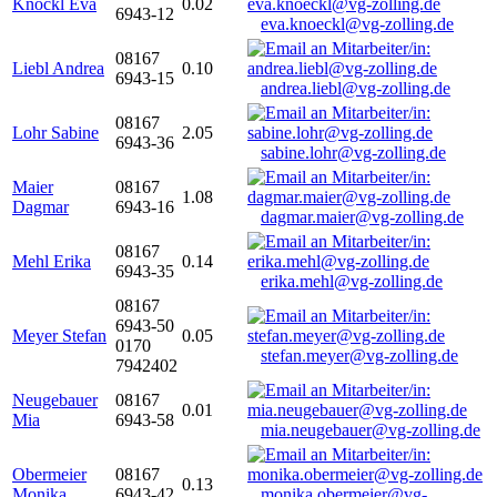
Knöckl Eva
0.02
6943-12
eva.knoeckl@vg-zolling.de
08167
Liebl Andrea
0.10
6943-15
andrea.liebl@vg-zolling.de
08167
Lohr Sabine
2.05
6943-36
sabine.lohr@vg-zolling.de
Maier
08167
1.08
Dagmar
6943-16
dagmar.maier@vg-zolling.de
08167
Mehl Erika
0.14
6943-35
erika.mehl@vg-zolling.de
08167
6943-50
Meyer Stefan
0.05
0170
stefan.meyer@vg-zolling.de
7942402
Neugebauer
08167
0.01
Mia
6943-58
mia.neugebauer@vg-zolling.de
Obermeier
08167
0.13
Monika
6943-42
monika.obermeier@vg-