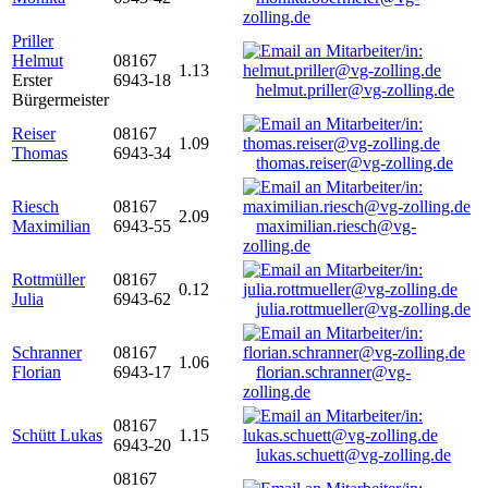
zolling.de
Priller
Helmut
08167
1.13
Erster
6943-18
helmut.priller@vg-zolling.de
Bürgermeister
Reiser
08167
1.09
Thomas
6943-34
thomas.reiser@vg-zolling.de
Riesch
08167
2.09
Maximilian
6943-55
maximilian.riesch@vg-
zolling.de
Rottmüller
08167
0.12
Julia
6943-62
julia.rottmueller@vg-zolling.de
Schranner
08167
1.06
Florian
6943-17
florian.schranner@vg-
zolling.de
08167
Schütt Lukas
1.15
6943-20
lukas.schuett@vg-zolling.de
08167