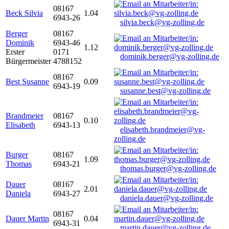
08167
Beck Silvia
1.04
6943-26
silvia.beck@vg-zolling.de
Berger
08167
Dominik
6943-46
1.12
Erster
0171
dominik.berger@vg-zolling.de
Bürgermeister
4788152
08167
Best Susanne
0.09
6943-19
susanne.best@vg-zolling.de
Brandmeier
08167
0.10
Elisabeth
6943-13
elisabeth.brandmeier@vg-
zolling.de
Burger
08167
1.09
Thomas
6943-21
thomas.burger@vg-zolling.de
Dauer
08167
2.01
Daniela
6943-27
daniela.dauer@vg-zolling.de
08167
Dauer Martin
0.04
6943-31
martin.dauer@vg-zolling.de