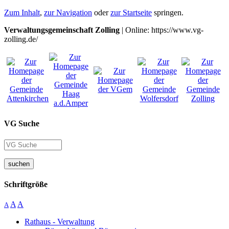
Zum Inhalt
,
zur Navigation
oder
zur Startseite
springen.
Verwaltungsgemeinschaft Zolling
| Online: https://www.vg-
zolling.de/
VG Suche
suchen
Schriftgröße
A
A
A
Rathaus - Verwaltung