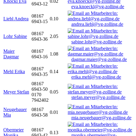
Knöckl Eva
0.02
6943-12
eva.knoeckl@vg-zolling.de
08167
Liebl Andrea
0.10
6943-15
andrea.liebl@vg-zolling.de
08167
Lohr Sabine
2.05
6943-36
sabine.lohr@vg-zolling.de
Maier
08167
1.08
Dagmar
6943-16
dagmar.maier@vg-zolling.de
08167
Mehl Erika
0.14
6943-35
erika.mehl@vg-zolling.de
08167
6943-50
Meyer Stefan
0.05
0170
stefan.meyer@vg-zolling.de
7942402
Neugebauer
08167
0.01
Mia
6943-58
mia.neugebauer@vg-zolling.de
Obermeier
08167
0.13
Monika
6943-42
monika.obermeier@vg-