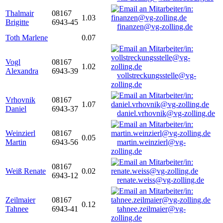
Thalmair
08167
1.03
Brigitte
6943-45
finanzen@vg-zolling.de
Toth Marlene
0.07
Vogl
08167
1.02
Alexandra
6943-39
vollstreckungsstelle@vg-
zolling.de
Vrhovnik
08167
1.07
Daniel
6943-37
daniel.vrhovnik@vg-zolling.de
Weinzierl
08167
0.05
Martin
6943-56
martin.weinzierl@vg-
zolling.de
08167
Weiß Renate
0.02
6943-12
renate.weiss@vg-zolling.de
Zeilmaier
08167
0.12
Tahnee
6943-41
tahnee.zeilmaier@vg-
zolling.de