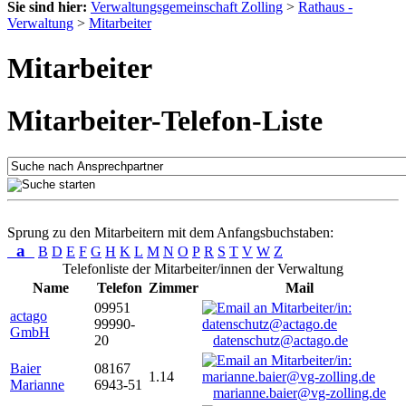
Sie sind hier:
Verwaltungsgemeinschaft Zolling
>
Rathaus -
Verwaltung
>
Mitarbeiter
Mitarbeiter
Mitarbeiter-Telefon-Liste
Sprung zu den Mitarbeitern mit dem Anfangsbuchstaben:
a
B
D
E
F
G
H
K
L
M
N
O
P
R
S
T
V
W
Z
Telefonliste der Mitarbeiter/innen der Verwaltung
Name
Telefon
Zimmer
Mail
09951
actago
99990-
GmbH
20
datenschutz@actago.de
Baier
08167
1.14
Marianne
6943-51
marianne.baier@vg-zolling.de