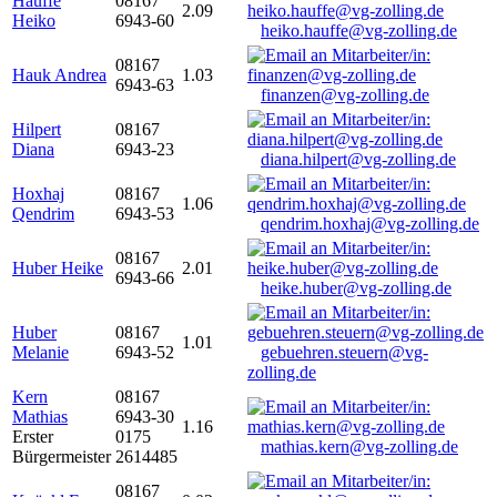
Hauffe
08167
2.09
Heiko
6943-60
heiko.hauffe@vg-zolling.de
08167
Hauk Andrea
1.03
6943-63
finanzen@vg-zolling.de
Hilpert
08167
Diana
6943-23
diana.hilpert@vg-zolling.de
Hoxhaj
08167
1.06
Qendrim
6943-53
qendrim.hoxhaj@vg-zolling.de
08167
Huber Heike
2.01
6943-66
heike.huber@vg-zolling.de
Huber
08167
1.01
Melanie
6943-52
gebuehren.steuern@vg-
zolling.de
Kern
08167
Mathias
6943-30
1.16
Erster
0175
mathias.kern@vg-zolling.de
Bürgermeister
2614485
08167