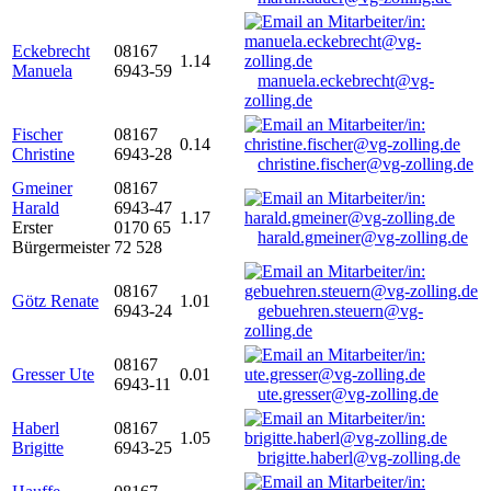
Eckebrecht
08167
1.14
Manuela
6943-59
manuela.eckebrecht@vg-
zolling.de
Fischer
08167
0.14
Christine
6943-28
christine.fischer@vg-zolling.de
Gmeiner
08167
Harald
6943-47
1.17
Erster
0170 65
harald.gmeiner@vg-zolling.de
Bürgermeister
72 528
08167
Götz Renate
1.01
6943-24
gebuehren.steuern@vg-
zolling.de
08167
Gresser Ute
0.01
6943-11
ute.gresser@vg-zolling.de
Haberl
08167
1.05
Brigitte
6943-25
brigitte.haberl@vg-zolling.de