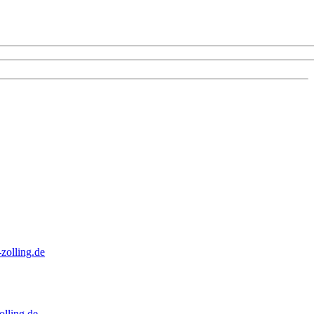
zolling.de
lling.de