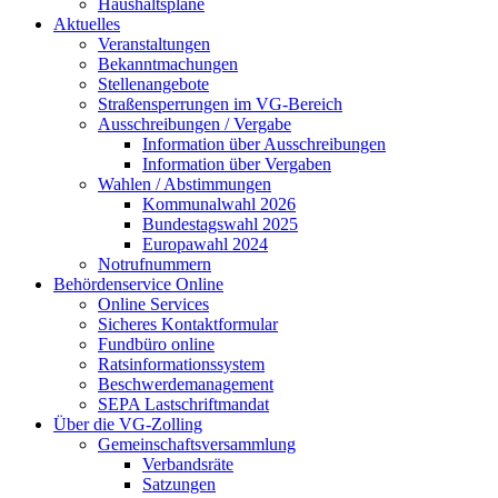
Haushaltspläne
Aktuelles
Veranstaltungen
Bekanntmachungen
Stellenangebote
Straßensperrungen im VG-Bereich
Ausschreibungen / Vergabe
Information über Ausschreibungen
Information über Vergaben
Wahlen / Abstimmungen
Kommunalwahl 2026
Bundestagswahl 2025
Europawahl 2024
Notrufnummern
Behördenservice Online
Online Services
Sicheres Kontaktformular
Fundbüro online
Ratsinformationssystem
Beschwerdemanagement
SEPA Lastschriftmandat
Über die VG-Zolling
Gemeinschaftsversammlung
Verbandsräte
Satzungen