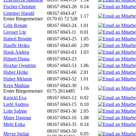
Fischer Christine
08167 6943-28
0.14
Gmeiner Harald
08167 6943-47
1.17
Erster Bürgermeister
0170 65 72 528
Götz Renate
08167 6943-24
1.01
Gresser Ute
08167 6943-11
0.01
Haberl Brigitte
08167 6943-25
1.05
Hauffe Heiko
08167 6943-60
2.09
Hauk Andrea
08167 6943-63
1.03
Hilpert Diana
08167 6943-23
Hoxhaj Qendrim
08167 6943-53
1.06
Huber Heike
08167 6943-66
2.01
Huber Melanie
08167 6943-52
1.01
Kern Mathias
08167 6943-30
1.16
Erster Bürgermeister
0175 2614485
Knöckl Eva
08167 6943-12
0.02
Liebl Andrea
08167 6943-15
0.10
Lohr Sabine
08167 6943-36
2.05
Maier Dagmar
08167 6943-16
1.08
Mehl Erika
08167 6943-35
0.14
08167 6943-50
Meyer Stefan
0.05