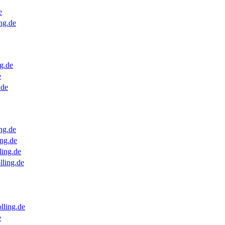
e
ng.de
g.de
e
.de
ng.de
ng.de
ling.de
lling.de
lling.de
e