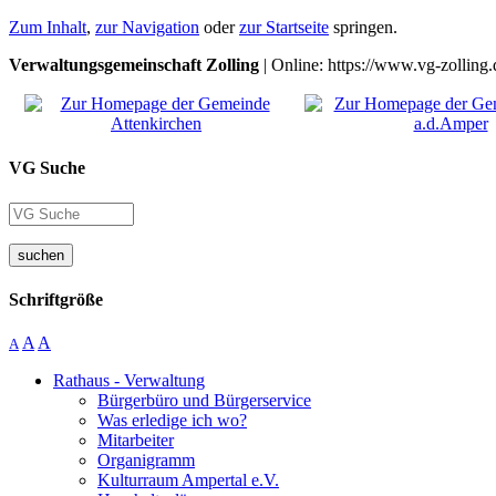
Zum Inhalt
,
zur Navigation
oder
zur Startseite
springen.
Verwaltungsgemeinschaft Zolling
| Online: https://www.vg-zolling.
VG Suche
suchen
Schriftgröße
A
A
A
Rathaus - Verwaltung
Bürgerbüro und Bürgerservice
Was erledige ich wo?
Mitarbeiter
Organigramm
Kulturraum Ampertal e.V.