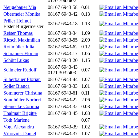
0170 7942402
Neugebauer Mia
08167 6943-58
0.01
Obermeier Monika
08167 6943-42
0.13
Priller Helmut
08167 6943-18
1.13
Erster Bürgermeister
Reiser Thomas
08167 6943-34
1.09
Riesch Maximilian
08167 6943-55
2.09
Rottmüller Julia
08167 6943-62
0.12
Schranner Florian
08167 6943-17
1.06
Schütt Lukas
08167 6943-20
1.15
08167 6943-43
Sellmeier Rudolf
0.07
0171 3032403
Silberbauer Florian
08167 6943-44
1.07
Soller Bianca
08167 6943-33
1.01
Sommerer Christina
08167 6943-61
0.11
Sonnhütter Norbert
08167 6943-22
2.06
Steinecke Corinna
08167 6943-32
0.03
Thalmair Brigitte
08167 6943-45
1.03
Toth Marlene
0.07
Vogl Alexandra
08167 6943-39
1.02
Vrhovnik Daniel
08167 6943-37
1.07