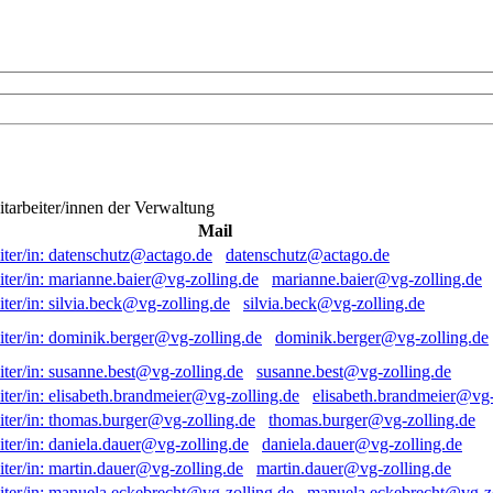
itarbeiter/innen der Verwaltung
Mail
datenschutz@actago.de
marianne.baier@vg-zolling.de
silvia.beck@vg-zolling.de
dominik.berger@vg-zolling.de
susanne.best@vg-zolling.de
elisabeth.brandmeier@vg-
thomas.burger@vg-zolling.de
daniela.dauer@vg-zolling.de
martin.dauer@vg-zolling.de
manuela.eckebrecht@vg-zo