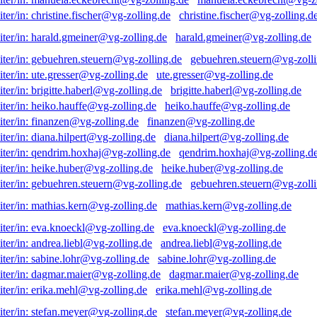
christine.fischer@vg-zolling.d
harald.gmeiner@vg-zolling.de
gebuehren.steuern@vg-zolli
ute.gresser@vg-zolling.de
brigitte.haberl@vg-zolling.de
heiko.hauffe@vg-zolling.de
finanzen@vg-zolling.de
diana.hilpert@vg-zolling.de
qendrim.hoxhaj@vg-zolling.d
heike.huber@vg-zolling.de
gebuehren.steuern@vg-zolli
mathias.kern@vg-zolling.de
eva.knoeckl@vg-zolling.de
andrea.liebl@vg-zolling.de
sabine.lohr@vg-zolling.de
dagmar.maier@vg-zolling.de
erika.mehl@vg-zolling.de
stefan.meyer@vg-zolling.de