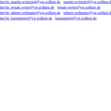
martin.weinzierl@vg-zolling.
renate.weiss@vg-zolling.de
tahnee.zeilmaier@vg-zolling.
kaemmerei@vg-zolling.de