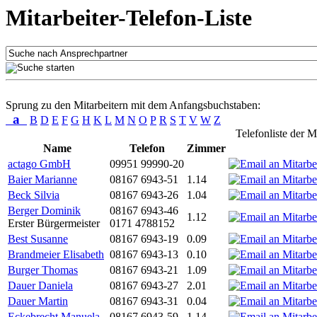
Mitarbeiter-Telefon-Liste
Sprung zu den Mitarbeitern mit dem Anfangsbuchstaben:
a
B
D
E
F
G
H
K
L
M
N
O
P
R
S
T
V
W
Z
Telefonliste der M
Name
Telefon
Zimmer
actago GmbH
09951 99990-20
Baier Marianne
08167 6943-51
1.14
Beck Silvia
08167 6943-26
1.04
Berger Dominik
08167 6943-46
1.12
Erster Bürgermeister
0171 4788152
Best Susanne
08167 6943-19
0.09
Brandmeier Elisabeth
08167 6943-13
0.10
Burger Thomas
08167 6943-21
1.09
Dauer Daniela
08167 6943-27
2.01
Dauer Martin
08167 6943-31
0.04
Eckebrecht Manuela
08167 6943-59
1.14