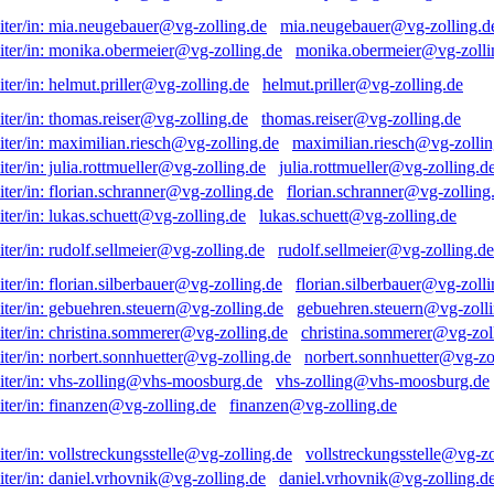
mia.neugebauer@vg-zolling.d
monika.obermeier@vg-zolli
helmut.priller@vg-zolling.de
thomas.reiser@vg-zolling.de
maximilian.riesch@vg-zollin
julia.rottmueller@vg-zolling.d
florian.schranner@vg-zolling
lukas.schuett@vg-zolling.de
rudolf.sellmeier@vg-zolling.de
florian.silberbauer@vg-zolli
gebuehren.steuern@vg-zolli
christina.sommerer@vg-zol
norbert.sonnhuetter@vg-zo
vhs-zolling@vhs-moosburg.de
finanzen@vg-zolling.de
vollstreckungsstelle@vg-zo
daniel.vrhovnik@vg-zolling.d