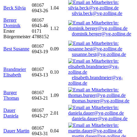
08167
Beck Silvia
1.04
6943-26
silvia.beck@vg-zolling.de
Berger
08167
Dominik
6943-46
1.12
Erster
0171
dominik.berger@vg-zolling.de
Bürgermeister
4788152
08167
Best Susanne
0.09
6943-19
susanne.best@vg-zolling.de
Brandmeier
08167
0.10
Elisabeth
6943-13
elisabeth.brandmeier@vg-
zolling.de
Burger
08167
1.09
Thomas
6943-21
thomas.burger@vg-zolling.de
Dauer
08167
2.01
Daniela
6943-27
daniela.dauer@vg-zolling.de
08167
Dauer Martin
0.04
6943-31
martin.dauer@vg-zolling.de