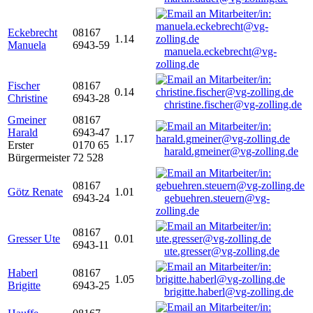
Eckebrecht
08167
1.14
Manuela
6943-59
manuela.eckebrecht@vg-
zolling.de
Fischer
08167
0.14
Christine
6943-28
christine.fischer@vg-zolling.de
Gmeiner
08167
Harald
6943-47
1.17
Erster
0170 65
harald.gmeiner@vg-zolling.de
Bürgermeister
72 528
08167
Götz Renate
1.01
6943-24
gebuehren.steuern@vg-
zolling.de
08167
Gresser Ute
0.01
6943-11
ute.gresser@vg-zolling.de
Haberl
08167
1.05
Brigitte
6943-25
brigitte.haberl@vg-zolling.de