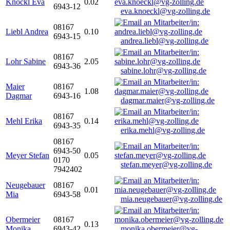
Knöckl Eva
0.02
6943-12
eva.knoeckl@vg-zolling.de
08167
Liebl Andrea
0.10
6943-15
andrea.liebl@vg-zolling.de
08167
Lohr Sabine
2.05
6943-36
sabine.lohr@vg-zolling.de
Maier
08167
1.08
Dagmar
6943-16
dagmar.maier@vg-zolling.de
08167
Mehl Erika
0.14
6943-35
erika.mehl@vg-zolling.de
08167
6943-50
Meyer Stefan
0.05
0170
stefan.meyer@vg-zolling.de
7942402
Neugebauer
08167
0.01
Mia
6943-58
mia.neugebauer@vg-zolling.de
Obermeier
08167
0.13
Monika
6943-42
monika.obermeier@vg-