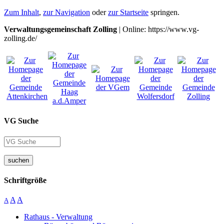
Zum Inhalt
,
zur Navigation
oder
zur Startseite
springen.
Verwaltungsgemeinschaft Zolling
| Online: https://www.vg-
zolling.de/
VG Suche
suchen
Schriftgröße
A
A
A
Rathaus - Verwaltung