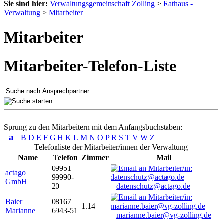
Sie sind hier:
Verwaltungsgemeinschaft Zolling
>
Rathaus -
Verwaltung
>
Mitarbeiter
Mitarbeiter
Mitarbeiter-Telefon-Liste
Sprung zu den Mitarbeitern mit dem Anfangsbuchstaben:
a
B
D
E
F
G
H
K
L
M
N
O
P
R
S
T
V
W
Z
Telefonliste der Mitarbeiter/innen der Verwaltung
Name
Telefon
Zimmer
Mail
09951
actago
99990-
GmbH
20
datenschutz@actago.de
Baier
08167
1.14
Marianne
6943-51
marianne.baier@vg-zolling.de