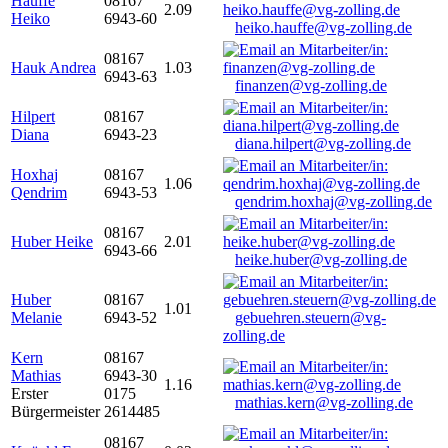
Hauffe
08167
2.09
Heiko
6943-60
heiko.hauffe@vg-zolling.de
08167
Hauk Andrea
1.03
6943-63
finanzen@vg-zolling.de
Hilpert
08167
Diana
6943-23
diana.hilpert@vg-zolling.de
Hoxhaj
08167
1.06
Qendrim
6943-53
qendrim.hoxhaj@vg-zolling.de
08167
Huber Heike
2.01
6943-66
heike.huber@vg-zolling.de
Huber
08167
1.01
Melanie
6943-52
gebuehren.steuern@vg-
zolling.de
Kern
08167
Mathias
6943-30
1.16
Erster
0175
mathias.kern@vg-zolling.de
Bürgermeister
2614485
08167