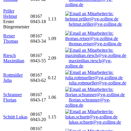
zolling.de
Priller
Helmut
08167
1.13
Erster
6943-18
helmut.priller@vg-zolling.de
Bürgermeister
Reiser
08167
1.09
Thomas
6943-34
thomas.reiser@vg-zolling.de
Riesch
08167
2.09
Maximilian
6943-55
maximilian.riesch@vg-
zolling.de
Rottmüller
08167
0.12
Julia
6943-62
julia.rottmueller@vg-zolling.de
Schranner
08167
1.06
Florian
6943-17
florian.schranner@vg-
zolling.de
08167
Schütt Lukas
1.15
6943-20
lukas.schuett@vg-zolling.de
08167