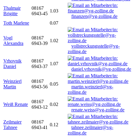
Thalmair
08167
1.03
Brigitte
6943-45
finanzen@vg-zolling.de
Toth Marlene
0.07
Vogl
08167
1.02
Alexandra
6943-39
vollstreckungsstelle@vg-
zolling.de
Vrhovnik
08167
1.07
Daniel
6943-37
daniel.vrhovnik@vg-zolling.de
Weinzierl
08167
0.05
Martin
6943-56
martin.weinzierl@vg-
zolling.de
08167
Weiß Renate
0.02
6943-12
renate.weiss@vg-zolling.de
Zeilmaier
08167
0.12
Tahnee
6943-41
tahnee.zeilmaier@vg-
zolling.de