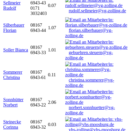
Sellmeier
6943-43
0.07
Rudolf
0171
rudolf.sellmeier@vg-zolling.de
3032403
Silberbauer
08167
1.07
Florian
6943-44
florian.silberbauer@vg-
zolling.de
08167
Soller Bianca
1.01
6943-33
gebuehren.steuern@vg-
zolling.de
Sommerer
08167
0.11
Christina
6943-61
christina.sommerer@vg-
zolling.de
Sonnhütter
08167
2.06
Norbert
6943-22
norbert.sonnhuetter@vg-
zolling.de
Steinecke
08167
0.03
Corinna
6943-32
vhs-zolling@vhs-moosburg.de