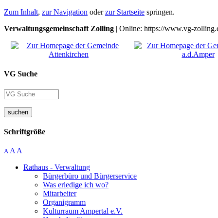
Zum Inhalt
,
zur Navigation
oder
zur Startseite
springen.
Verwaltungsgemeinschaft Zolling
| Online: https://www.vg-zolling.
VG Suche
suchen
Schriftgröße
A
A
A
Rathaus - Verwaltung
Bürgerbüro und Bürgerservice
Was erledige ich wo?
Mitarbeiter
Organigramm
Kulturraum Ampertal e.V.