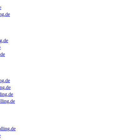
e
ng.de
g.de
e
.de
ng.de
ng.de
ling.de
lling.de
lling.de
e