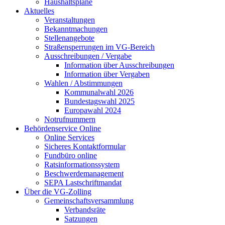
Haushaltspläne
Aktuelles
Veranstaltungen
Bekanntmachungen
Stellenangebote
Straßensperrungen im VG-Bereich
Ausschreibungen / Vergabe
Information über Ausschreibungen
Information über Vergaben
Wahlen / Abstimmungen
Kommunalwahl 2026
Bundestagswahl 2025
Europawahl 2024
Notrufnummern
Behördenservice Online
Online Services
Sicheres Kontaktformular
Fundbüro online
Ratsinformationssystem
Beschwerdemanagement
SEPA Lastschriftmandat
Über die VG-Zolling
Gemeinschaftsversammlung
Verbandsräte
Satzungen