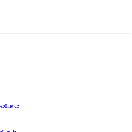
zolling.de
lling.de