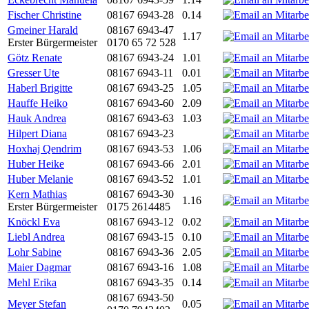
Fischer Christine
08167 6943-28
0.14
Gmeiner Harald
08167 6943-47
1.17
Erster Bürgermeister
0170 65 72 528
Götz Renate
08167 6943-24
1.01
Gresser Ute
08167 6943-11
0.01
Haberl Brigitte
08167 6943-25
1.05
Hauffe Heiko
08167 6943-60
2.09
Hauk Andrea
08167 6943-63
1.03
Hilpert Diana
08167 6943-23
Hoxhaj Qendrim
08167 6943-53
1.06
Huber Heike
08167 6943-66
2.01
Huber Melanie
08167 6943-52
1.01
Kern Mathias
08167 6943-30
1.16
Erster Bürgermeister
0175 2614485
Knöckl Eva
08167 6943-12
0.02
Liebl Andrea
08167 6943-15
0.10
Lohr Sabine
08167 6943-36
2.05
Maier Dagmar
08167 6943-16
1.08
Mehl Erika
08167 6943-35
0.14
08167 6943-50
Meyer Stefan
0.05