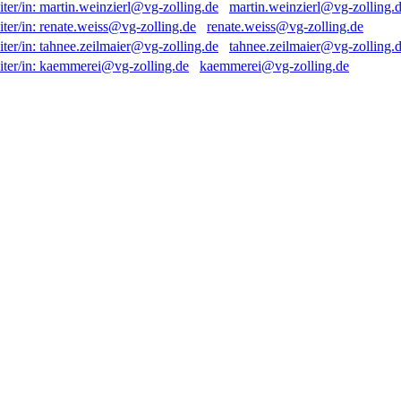
martin.weinzierl@vg-zolling.
renate.weiss@vg-zolling.de
tahnee.zeilmaier@vg-zolling.
kaemmerei@vg-zolling.de