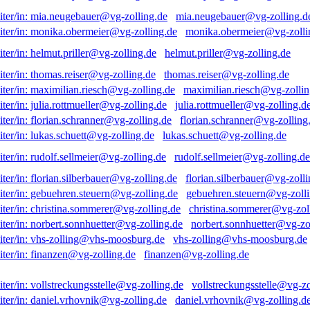
mia.neugebauer@vg-zolling.d
monika.obermeier@vg-zolli
helmut.priller@vg-zolling.de
thomas.reiser@vg-zolling.de
maximilian.riesch@vg-zollin
julia.rottmueller@vg-zolling.d
florian.schranner@vg-zolling
lukas.schuett@vg-zolling.de
rudolf.sellmeier@vg-zolling.de
florian.silberbauer@vg-zolli
gebuehren.steuern@vg-zolli
christina.sommerer@vg-zol
norbert.sonnhuetter@vg-zo
vhs-zolling@vhs-moosburg.de
finanzen@vg-zolling.de
vollstreckungsstelle@vg-zo
daniel.vrhovnik@vg-zolling.d