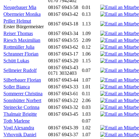
0170 7942402
Neugebauer Mia
08167 6943-58
0.01
Obermeier Monika
08167 6943-42
0.13
Priller Helmut
08167 6943-18
1.13
Erster Bürgermeister
Reiser Thomas
08167 6943-34
1.09
Riesch Maximilian
08167 6943-55
2.09
Rottmüller Julia
08167 6943-62
0.12
Schranner Florian
08167 6943-17
1.06
Schütt Lukas
08167 6943-20
1.15
08167 6943-43
Sellmeier Rudolf
0.07
0171 3032403
Silberbauer Florian
08167 6943-44
1.07
Soller Bianca
08167 6943-33
1.01
Sommerer Christina
08167 6943-61
0.11
Sonnhütter Norbert
08167 6943-22
2.06
Steinecke Corinna
08167 6943-32
0.03
Thalmair Brigitte
08167 6943-45
1.03
Toth Marlene
0.07
Vogl Alexandra
08167 6943-39
1.02
Vrhovnik Daniel
08167 6943-37
1.07