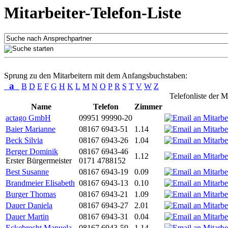
Mitarbeiter-Telefon-Liste
Sprung zu den Mitarbeitern mit dem Anfangsbuchstaben:
a
B
D
E
F
G
H
K
L
M
N
O
P
R
S
T
V
W
Z
Telefonliste der M
Name
Telefon
Zimmer
actago GmbH
09951 99990-20
Baier Marianne
08167 6943-51
1.14
Beck Silvia
08167 6943-26
1.04
Berger Dominik
08167 6943-46
1.12
Erster Bürgermeister
0171 4788152
Best Susanne
08167 6943-19
0.09
Brandmeier Elisabeth
08167 6943-13
0.10
Burger Thomas
08167 6943-21
1.09
Dauer Daniela
08167 6943-27
2.01
Dauer Martin
08167 6943-31
0.04
Eckebrecht Manuela
08167 6943-59
1.14