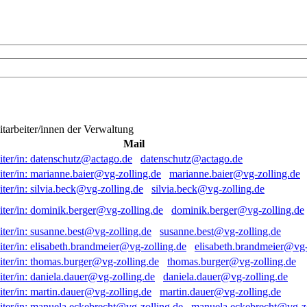
itarbeiter/innen der Verwaltung
Mail
datenschutz@actago.de
marianne.baier@vg-zolling.de
silvia.beck@vg-zolling.de
dominik.berger@vg-zolling.de
susanne.best@vg-zolling.de
elisabeth.brandmeier@vg-
thomas.burger@vg-zolling.de
daniela.dauer@vg-zolling.de
martin.dauer@vg-zolling.de
manuela.eckebrecht@vg-zo