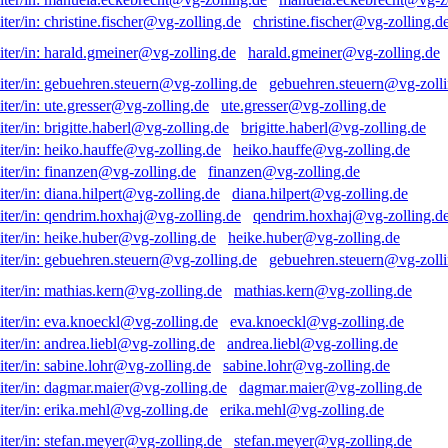
christine.fischer@vg-zolling.d
harald.gmeiner@vg-zolling.de
gebuehren.steuern@vg-zolli
ute.gresser@vg-zolling.de
brigitte.haberl@vg-zolling.de
heiko.hauffe@vg-zolling.de
finanzen@vg-zolling.de
diana.hilpert@vg-zolling.de
qendrim.hoxhaj@vg-zolling.d
heike.huber@vg-zolling.de
gebuehren.steuern@vg-zolli
mathias.kern@vg-zolling.de
eva.knoeckl@vg-zolling.de
andrea.liebl@vg-zolling.de
sabine.lohr@vg-zolling.de
dagmar.maier@vg-zolling.de
erika.mehl@vg-zolling.de
stefan.meyer@vg-zolling.de