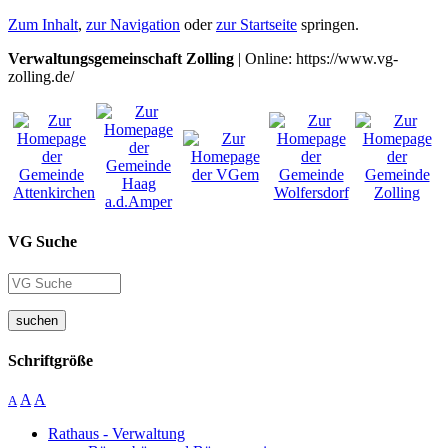
Zum Inhalt
,
zur Navigation
oder
zur Startseite
springen.
Verwaltungsgemeinschaft Zolling
| Online: https://www.vg-
zolling.de/
VG Suche
suchen
Schriftgröße
A
A
A
Rathaus - Verwaltung