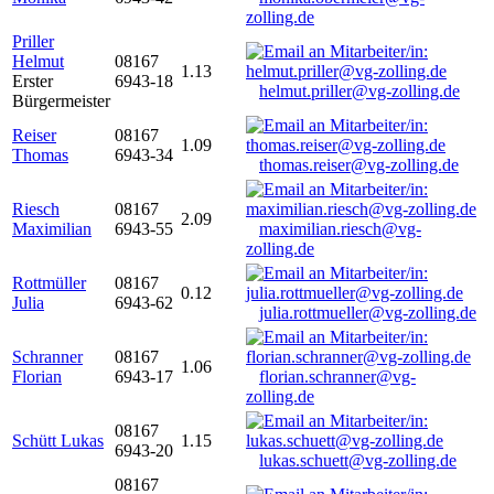
zolling.de
Priller
Helmut
08167
1.13
Erster
6943-18
helmut.priller@vg-zolling.de
Bürgermeister
Reiser
08167
1.09
Thomas
6943-34
thomas.reiser@vg-zolling.de
Riesch
08167
2.09
Maximilian
6943-55
maximilian.riesch@vg-
zolling.de
Rottmüller
08167
0.12
Julia
6943-62
julia.rottmueller@vg-zolling.de
Schranner
08167
1.06
Florian
6943-17
florian.schranner@vg-
zolling.de
08167
Schütt Lukas
1.15
6943-20
lukas.schuett@vg-zolling.de
08167