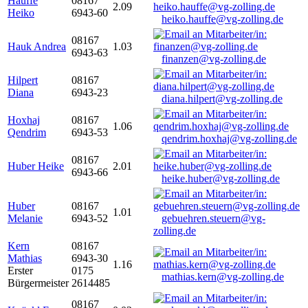
Hauffe
08167
2.09
Heiko
6943-60
heiko.hauffe@vg-zolling.de
08167
Hauk Andrea
1.03
6943-63
finanzen@vg-zolling.de
Hilpert
08167
Diana
6943-23
diana.hilpert@vg-zolling.de
Hoxhaj
08167
1.06
Qendrim
6943-53
qendrim.hoxhaj@vg-zolling.de
08167
Huber Heike
2.01
6943-66
heike.huber@vg-zolling.de
Huber
08167
1.01
Melanie
6943-52
gebuehren.steuern@vg-
zolling.de
Kern
08167
Mathias
6943-30
1.16
Erster
0175
mathias.kern@vg-zolling.de
Bürgermeister
2614485
08167