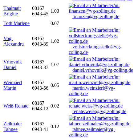
Thalmair
08167
1.03
Brigitte
6943-45
finanzen@vg-zolling.de
Toth Marlene
0.07
Vogl
08167
1.02
Alexandra
6943-39
vollstreckungsstelle@vg-
zolling.de
Vrhovnik
08167
1.07
Daniel
6943-37
daniel.vrhovnik@vg-zolling.de
Weinzierl
08167
0.05
Martin
6943-56
martin.weinzierl@vg-
zolling.de
08167
Weiß Renate
0.02
6943-12
renate.weiss@vg-zolling.de
Zeilmaier
08167
0.12
Tahnee
6943-41
tahnee.zeilmaier@vg-
zolling.de