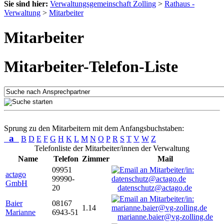
Sie sind hier:
Verwaltungsgemeinschaft Zolling
>
Rathaus -
Verwaltung
>
Mitarbeiter
Mitarbeiter
Mitarbeiter-Telefon-Liste
Sprung zu den Mitarbeitern mit dem Anfangsbuchstaben:
a
B
D
E
F
G
H
K
L
M
N
O
P
R
S
T
V
W
Z
Telefonliste der Mitarbeiter/innen der Verwaltung
Name
Telefon
Zimmer
Mail
09951
actago
99990-
GmbH
20
datenschutz@actago.de
Baier
08167
1.14
Marianne
6943-51
marianne.baier@vg-zolling.de