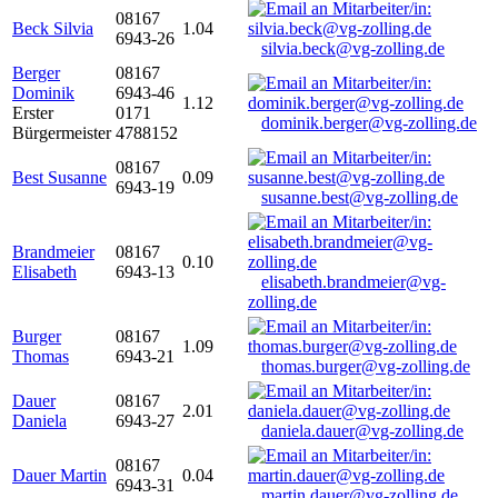
08167
Beck Silvia
1.04
6943-26
silvia.beck@vg-zolling.de
Berger
08167
Dominik
6943-46
1.12
Erster
0171
dominik.berger@vg-zolling.de
Bürgermeister
4788152
08167
Best Susanne
0.09
6943-19
susanne.best@vg-zolling.de
Brandmeier
08167
0.10
Elisabeth
6943-13
elisabeth.brandmeier@vg-
zolling.de
Burger
08167
1.09
Thomas
6943-21
thomas.burger@vg-zolling.de
Dauer
08167
2.01
Daniela
6943-27
daniela.dauer@vg-zolling.de
08167
Dauer Martin
0.04
6943-31
martin.dauer@vg-zolling.de