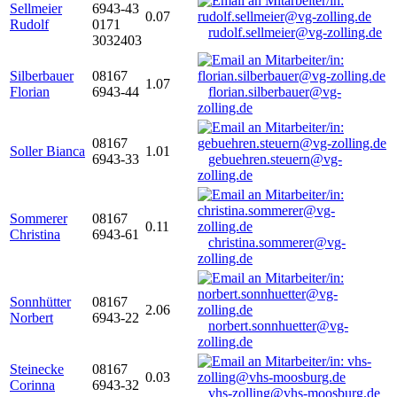
Sellmeier
6943-43
0.07
Rudolf
0171
rudolf.sellmeier@vg-zolling.de
3032403
Silberbauer
08167
1.07
Florian
6943-44
florian.silberbauer@vg-
zolling.de
08167
Soller Bianca
1.01
6943-33
gebuehren.steuern@vg-
zolling.de
Sommerer
08167
0.11
Christina
6943-61
christina.sommerer@vg-
zolling.de
Sonnhütter
08167
2.06
Norbert
6943-22
norbert.sonnhuetter@vg-
zolling.de
Steinecke
08167
0.03
Corinna
6943-32
vhs-zolling@vhs-moosburg.de