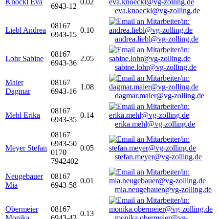
Knöckl Eva
0.02
6943-12
eva.knoeckl@vg-zolling.de
08167
Liebl Andrea
0.10
6943-15
andrea.liebl@vg-zolling.de
08167
Lohr Sabine
2.05
6943-36
sabine.lohr@vg-zolling.de
Maier
08167
1.08
Dagmar
6943-16
dagmar.maier@vg-zolling.de
08167
Mehl Erika
0.14
6943-35
erika.mehl@vg-zolling.de
08167
6943-50
Meyer Stefan
0.05
0170
stefan.meyer@vg-zolling.de
7942402
Neugebauer
08167
0.01
Mia
6943-58
mia.neugebauer@vg-zolling.de
Obermeier
08167
0.13
Monika
6943-42
monika.obermeier@vg-