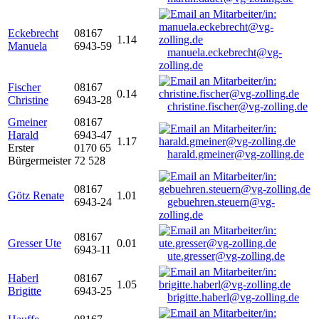
Eckebrecht
08167
1.14
Manuela
6943-59
manuela.eckebrecht@vg-
zolling.de
Fischer
08167
0.14
Christine
6943-28
christine.fischer@vg-zolling.de
Gmeiner
08167
Harald
6943-47
1.17
Erster
0170 65
harald.gmeiner@vg-zolling.de
Bürgermeister
72 528
08167
Götz Renate
1.01
6943-24
gebuehren.steuern@vg-
zolling.de
08167
Gresser Ute
0.01
6943-11
ute.gresser@vg-zolling.de
Haberl
08167
1.05
Brigitte
6943-25
brigitte.haberl@vg-zolling.de