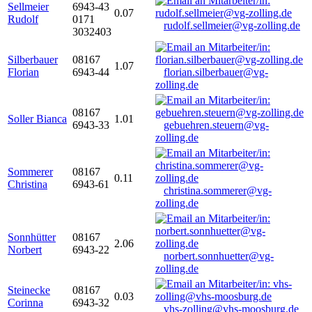
Sellmeier
6943-43
0.07
Rudolf
0171
rudolf.sellmeier@vg-zolling.de
3032403
Silberbauer
08167
1.07
Florian
6943-44
florian.silberbauer@vg-
zolling.de
08167
Soller Bianca
1.01
6943-33
gebuehren.steuern@vg-
zolling.de
Sommerer
08167
0.11
Christina
6943-61
christina.sommerer@vg-
zolling.de
Sonnhütter
08167
2.06
Norbert
6943-22
norbert.sonnhuetter@vg-
zolling.de
Steinecke
08167
0.03
Corinna
6943-32
vhs-zolling@vhs-moosburg.de