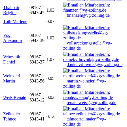
Thalmair
08167
1.03
Brigitte
6943-45
finanzen@vg-zolling.de
Toth Marlene
0.07
Vogl
08167
1.02
Alexandra
6943-39
vollstreckungsstelle@vg-
zolling.de
Vrhovnik
08167
1.07
Daniel
6943-37
daniel.vrhovnik@vg-zolling.de
Weinzierl
08167
0.05
Martin
6943-56
martin.weinzierl@vg-
zolling.de
08167
Weiß Renate
0.02
6943-12
renate.weiss@vg-zolling.de
Zeilmaier
08167
0.12
Tahnee
6943-41
tahnee.zeilmaier@vg-
zolling.de