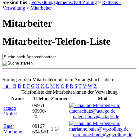
Sie sind hier:
Verwaltungsgemeinschaft Zolling
>
Rathaus -
Verwaltung
>
Mitarbeiter
Mitarbeiter
Mitarbeiter-Telefon-Liste
Sprung zu den Mitarbeitern mit dem Anfangsbuchstaben:
a
B
D
E
F
G
H
K
L
M
N
O
P
R
S
T
V
W
Z
Telefonliste der Mitarbeiter/innen der Verwaltung
Name
Telefon
Zimmer
Mail
09951
actago
99990-
GmbH
20
datenschutz@actago.de
Baier
08167
1.14
Marianne
6943-51
marianne.baier@vg-zolling.de