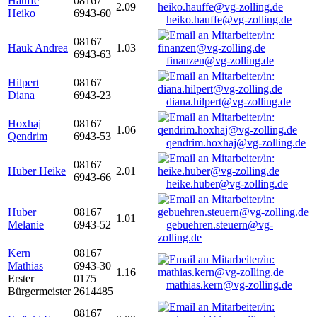
Hauffe
08167
2.09
Heiko
6943-60
heiko.hauffe@vg-zolling.de
08167
Hauk Andrea
1.03
6943-63
finanzen@vg-zolling.de
Hilpert
08167
Diana
6943-23
diana.hilpert@vg-zolling.de
Hoxhaj
08167
1.06
Qendrim
6943-53
qendrim.hoxhaj@vg-zolling.de
08167
Huber Heike
2.01
6943-66
heike.huber@vg-zolling.de
Huber
08167
1.01
Melanie
6943-52
gebuehren.steuern@vg-
zolling.de
Kern
08167
Mathias
6943-30
1.16
Erster
0175
mathias.kern@vg-zolling.de
Bürgermeister
2614485
08167