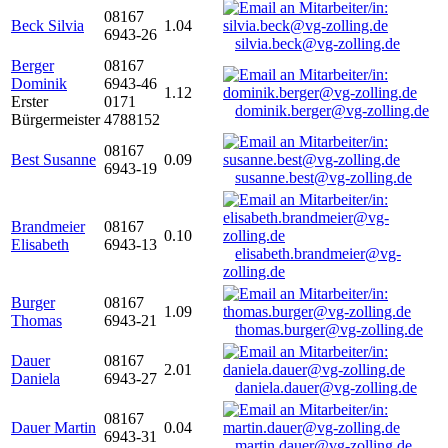
08167
Beck Silvia
1.04
6943-26
silvia.beck@vg-zolling.de
Berger
08167
Dominik
6943-46
1.12
Erster
0171
dominik.berger@vg-zolling.de
Bürgermeister
4788152
08167
Best Susanne
0.09
6943-19
susanne.best@vg-zolling.de
Brandmeier
08167
0.10
Elisabeth
6943-13
elisabeth.brandmeier@vg-
zolling.de
Burger
08167
1.09
Thomas
6943-21
thomas.burger@vg-zolling.de
Dauer
08167
2.01
Daniela
6943-27
daniela.dauer@vg-zolling.de
08167
Dauer Martin
0.04
6943-31
martin.dauer@vg-zolling.de