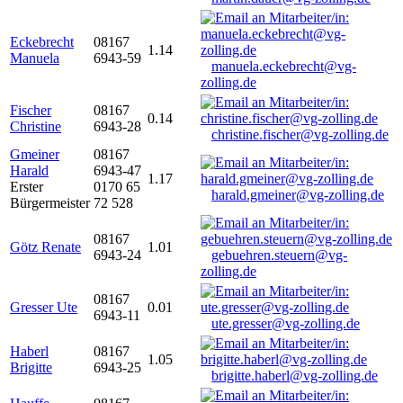
Eckebrecht
08167
1.14
Manuela
6943-59
manuela.eckebrecht@vg-
zolling.de
Fischer
08167
0.14
Christine
6943-28
christine.fischer@vg-zolling.de
Gmeiner
08167
Harald
6943-47
1.17
Erster
0170 65
harald.gmeiner@vg-zolling.de
Bürgermeister
72 528
08167
Götz Renate
1.01
6943-24
gebuehren.steuern@vg-
zolling.de
08167
Gresser Ute
0.01
6943-11
ute.gresser@vg-zolling.de
Haberl
08167
1.05
Brigitte
6943-25
brigitte.haberl@vg-zolling.de