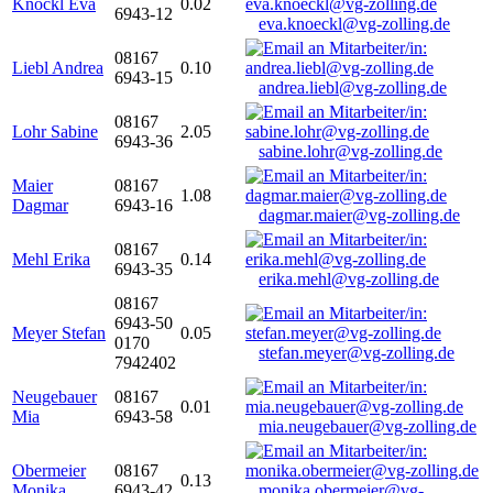
Knöckl Eva
0.02
6943-12
eva.knoeckl@vg-zolling.de
08167
Liebl Andrea
0.10
6943-15
andrea.liebl@vg-zolling.de
08167
Lohr Sabine
2.05
6943-36
sabine.lohr@vg-zolling.de
Maier
08167
1.08
Dagmar
6943-16
dagmar.maier@vg-zolling.de
08167
Mehl Erika
0.14
6943-35
erika.mehl@vg-zolling.de
08167
6943-50
Meyer Stefan
0.05
0170
stefan.meyer@vg-zolling.de
7942402
Neugebauer
08167
0.01
Mia
6943-58
mia.neugebauer@vg-zolling.de
Obermeier
08167
0.13
Monika
6943-42
monika.obermeier@vg-