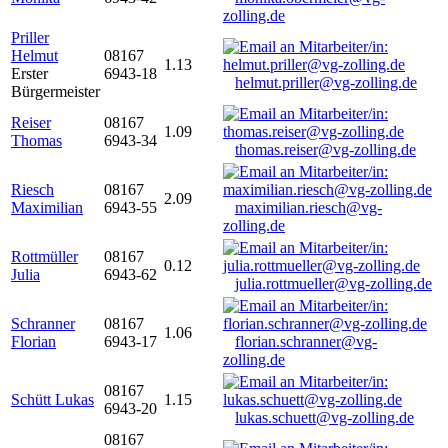
zolling.de
Priller
Helmut
08167
1.13
Erster
6943-18
helmut.priller@vg-zolling.de
Bürgermeister
Reiser
08167
1.09
Thomas
6943-34
thomas.reiser@vg-zolling.de
Riesch
08167
2.09
Maximilian
6943-55
maximilian.riesch@vg-
zolling.de
Rottmüller
08167
0.12
Julia
6943-62
julia.rottmueller@vg-zolling.de
Schranner
08167
1.06
Florian
6943-17
florian.schranner@vg-
zolling.de
08167
Schütt Lukas
1.15
6943-20
lukas.schuett@vg-zolling.de
08167