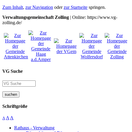
Zum Inhalt
,
zur Navigation
oder
zur Startseite
springen.
Verwaltungsgemeinschaft Zolling
| Online: https://www.vg-
zolling.de/
VG Suche
suchen
Schriftgröße
A
A
A
Rathaus - Verwaltung