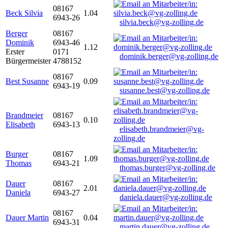
08167
Beck Silvia
1.04
6943-26
silvia.beck@vg-zolling.de
Berger
08167
Dominik
6943-46
1.12
Erster
0171
dominik.berger@vg-zolling.de
Bürgermeister
4788152
08167
Best Susanne
0.09
6943-19
susanne.best@vg-zolling.de
Brandmeier
08167
0.10
Elisabeth
6943-13
elisabeth.brandmeier@vg-
zolling.de
Burger
08167
1.09
Thomas
6943-21
thomas.burger@vg-zolling.de
Dauer
08167
2.01
Daniela
6943-27
daniela.dauer@vg-zolling.de
08167
Dauer Martin
0.04
6943-31
martin.dauer@vg-zolling.de