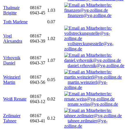
Thalmair
08167
1.03
Brigitte
6943-45
finanzen@vg-zolling.de
Toth Marlene
0.07
Vogl
08167
1.02
Alexandra
6943-39
vollstreckungsstelle@vg-
zolling.de
Vrhovnik
08167
1.07
Daniel
6943-37
daniel.vrhovnik@vg-zolling.de
Weinzierl
08167
0.05
Martin
6943-56
martin.weinzierl@vg-
zolling.de
08167
Weiß Renate
0.02
6943-12
renate.weiss@vg-zolling.de
Zeilmaier
08167
0.12
Tahnee
6943-41
tahnee.zeilmaier@vg-
zolling.de