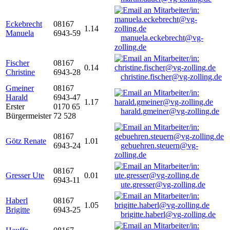
Eckebrecht
08167
1.14
Manuela
6943-59
manuela.eckebrecht@vg-
zolling.de
Fischer
08167
0.14
Christine
6943-28
christine.fischer@vg-zolling.de
Gmeiner
08167
Harald
6943-47
1.17
Erster
0170 65
harald.gmeiner@vg-zolling.de
Bürgermeister
72 528
08167
Götz Renate
1.01
6943-24
gebuehren.steuern@vg-
zolling.de
08167
Gresser Ute
0.01
6943-11
ute.gresser@vg-zolling.de
Haberl
08167
1.05
Brigitte
6943-25
brigitte.haberl@vg-zolling.de