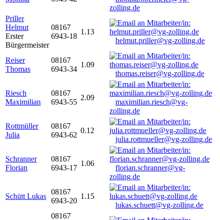
zolling.de
Priller
Helmut
08167
1.13
Erster
6943-18
helmut.priller@vg-zolling.de
Bürgermeister
Reiser
08167
1.09
Thomas
6943-34
thomas.reiser@vg-zolling.de
Riesch
08167
2.09
Maximilian
6943-55
maximilian.riesch@vg-
zolling.de
Rottmüller
08167
0.12
Julia
6943-62
julia.rottmueller@vg-zolling.de
Schranner
08167
1.06
Florian
6943-17
florian.schranner@vg-
zolling.de
08167
Schütt Lukas
1.15
6943-20
lukas.schuett@vg-zolling.de
08167