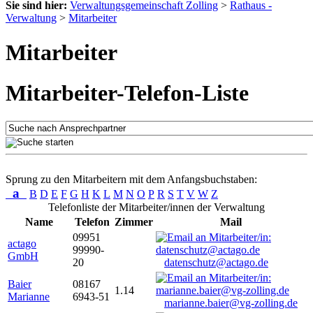
Sie sind hier:
Verwaltungsgemeinschaft Zolling
>
Rathaus -
Verwaltung
>
Mitarbeiter
Mitarbeiter
Mitarbeiter-Telefon-Liste
Sprung zu den Mitarbeitern mit dem Anfangsbuchstaben:
a
B
D
E
F
G
H
K
L
M
N
O
P
R
S
T
V
W
Z
Telefonliste der Mitarbeiter/innen der Verwaltung
Name
Telefon
Zimmer
Mail
09951
actago
99990-
GmbH
20
datenschutz@actago.de
Baier
08167
1.14
Marianne
6943-51
marianne.baier@vg-zolling.de