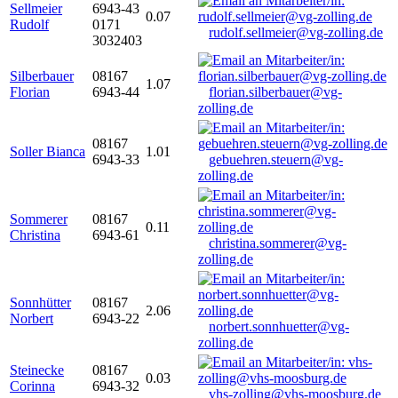
Sellmeier
6943-43
0.07
Rudolf
0171
rudolf.sellmeier@vg-zolling.de
3032403
Silberbauer
08167
1.07
Florian
6943-44
florian.silberbauer@vg-
zolling.de
08167
Soller Bianca
1.01
6943-33
gebuehren.steuern@vg-
zolling.de
Sommerer
08167
0.11
Christina
6943-61
christina.sommerer@vg-
zolling.de
Sonnhütter
08167
2.06
Norbert
6943-22
norbert.sonnhuetter@vg-
zolling.de
Steinecke
08167
0.03
Corinna
6943-32
vhs-zolling@vhs-moosburg.de