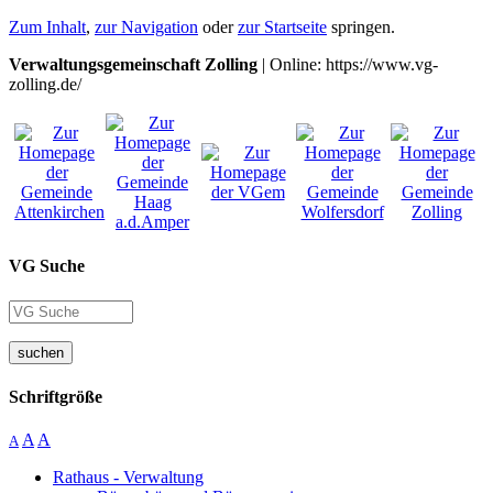
Zum Inhalt
,
zur Navigation
oder
zur Startseite
springen.
Verwaltungsgemeinschaft Zolling
| Online: https://www.vg-
zolling.de/
VG Suche
suchen
Schriftgröße
A
A
A
Rathaus - Verwaltung