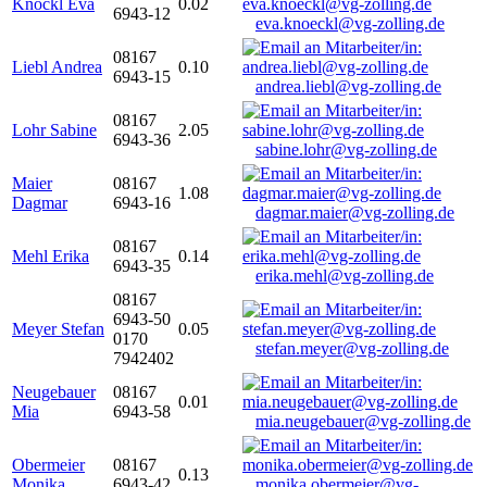
Knöckl Eva
0.02
6943-12
eva.knoeckl@vg-zolling.de
08167
Liebl Andrea
0.10
6943-15
andrea.liebl@vg-zolling.de
08167
Lohr Sabine
2.05
6943-36
sabine.lohr@vg-zolling.de
Maier
08167
1.08
Dagmar
6943-16
dagmar.maier@vg-zolling.de
08167
Mehl Erika
0.14
6943-35
erika.mehl@vg-zolling.de
08167
6943-50
Meyer Stefan
0.05
0170
stefan.meyer@vg-zolling.de
7942402
Neugebauer
08167
0.01
Mia
6943-58
mia.neugebauer@vg-zolling.de
Obermeier
08167
0.13
Monika
6943-42
monika.obermeier@vg-