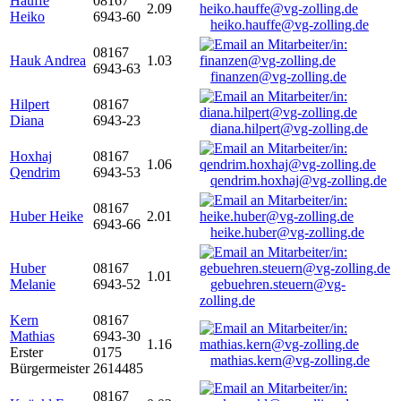
Hauffe
08167
2.09
Heiko
6943-60
heiko.hauffe@vg-zolling.de
08167
Hauk Andrea
1.03
6943-63
finanzen@vg-zolling.de
Hilpert
08167
Diana
6943-23
diana.hilpert@vg-zolling.de
Hoxhaj
08167
1.06
Qendrim
6943-53
qendrim.hoxhaj@vg-zolling.de
08167
Huber Heike
2.01
6943-66
heike.huber@vg-zolling.de
Huber
08167
1.01
Melanie
6943-52
gebuehren.steuern@vg-
zolling.de
Kern
08167
Mathias
6943-30
1.16
Erster
0175
mathias.kern@vg-zolling.de
Bürgermeister
2614485
08167