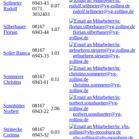
Sellmeier
6943-43
0.07
Rudolf
0171
rudolf.sellmeier@vg-zolling.de
3032403
Silberbauer
08167
1.07
Florian
6943-44
florian.silberbauer@vg-
zolling.de
08167
Soller Bianca
1.01
6943-33
gebuehren.steuern@vg-
zolling.de
Sommerer
08167
0.11
Christina
6943-61
christina.sommerer@vg-
zolling.de
Sonnhütter
08167
2.06
Norbert
6943-22
norbert.sonnhuetter@vg-
zolling.de
Steinecke
08167
0.03
Corinna
6943-32
vhs-zolling@vhs-moosburg.de