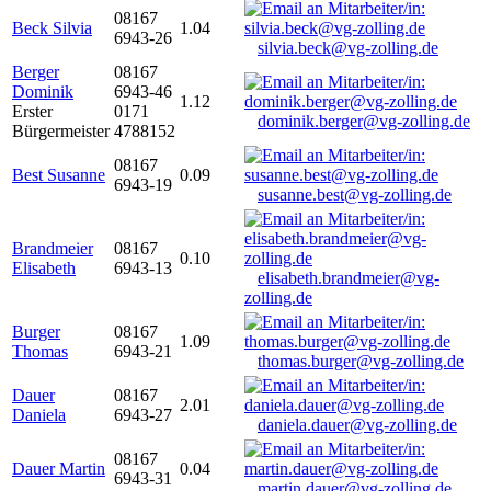
08167
Beck Silvia
1.04
6943-26
silvia.beck@vg-zolling.de
Berger
08167
Dominik
6943-46
1.12
Erster
0171
dominik.berger@vg-zolling.de
Bürgermeister
4788152
08167
Best Susanne
0.09
6943-19
susanne.best@vg-zolling.de
Brandmeier
08167
0.10
Elisabeth
6943-13
elisabeth.brandmeier@vg-
zolling.de
Burger
08167
1.09
Thomas
6943-21
thomas.burger@vg-zolling.de
Dauer
08167
2.01
Daniela
6943-27
daniela.dauer@vg-zolling.de
08167
Dauer Martin
0.04
6943-31
martin.dauer@vg-zolling.de