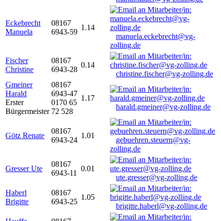
Eckebrecht
08167
1.14
Manuela
6943-59
manuela.eckebrecht@vg-
zolling.de
Fischer
08167
0.14
Christine
6943-28
christine.fischer@vg-zolling.de
Gmeiner
08167
Harald
6943-47
1.17
Erster
0170 65
harald.gmeiner@vg-zolling.de
Bürgermeister
72 528
08167
Götz Renate
1.01
6943-24
gebuehren.steuern@vg-
zolling.de
08167
Gresser Ute
0.01
6943-11
ute.gresser@vg-zolling.de
Haberl
08167
1.05
Brigitte
6943-25
brigitte.haberl@vg-zolling.de