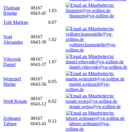
Thalmair
08167
1.03
Brigitte
6943-45
finanzen@vg-zolling.de
Toth Marlene
0.07
Vogl
08167
1.02
Alexandra
6943-39
vollstreckungsstelle@vg-
zolling.de
Vrhovnik
08167
1.07
Daniel
6943-37
daniel.vrhovnik@vg-zolling.de
Weinzierl
08167
0.05
Martin
6943-56
martin.weinzierl@vg-
zolling.de
08167
Weiß Renate
0.02
6943-12
renate.weiss@vg-zolling.de
Zeilmaier
08167
0.12
Tahnee
6943-41
tahnee.zeilmaier@vg-
zolling.de