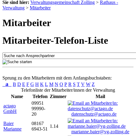
Sie sind hier:
Verwaltungsgemeinschaft Zolling
>
Rathaus -
Verwaltung
>
Mitarbeiter
Mitarbeiter
Mitarbeiter-Telefon-Liste
Sprung zu den Mitarbeitern mit dem Anfangsbuchstaben:
a
B
D
E
F
G
H
K
L
M
N
O
P
R
S
T
V
W
Z
Telefonliste der Mitarbeiter/innen der Verwaltung
Name
Telefon
Zimmer
Mail
09951
actago
99990-
GmbH
20
datenschutz@actago.de
Baier
08167
1.14
Marianne
6943-51
marianne.baier@vg-zolling.de