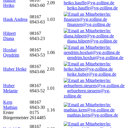
Hauffe
08167
2.09
Heiko
6943-60
heiko.hauffe@vg-zolling.de
08167
Hauk Andrea
1.03
6943-63
finanzen@vg-zolling.de
Hilpert
08167
Diana
6943-23
diana.hilpert@vg-zolling.de
Hoxhaj
08167
1.06
Qendrim
6943-53
qendrim.hoxhaj@vg-zolling.de
08167
Huber Heike
2.01
6943-66
heike.huber@vg-zolling.de
Huber
08167
1.01
Melanie
6943-52
gebuehren.steuern@vg-
zolling.de
Kern
08167
Mathias
6943-30
1.16
Erster
0175
mathias.kern@vg-zolling.de
Bürgermeister
2614485
08167