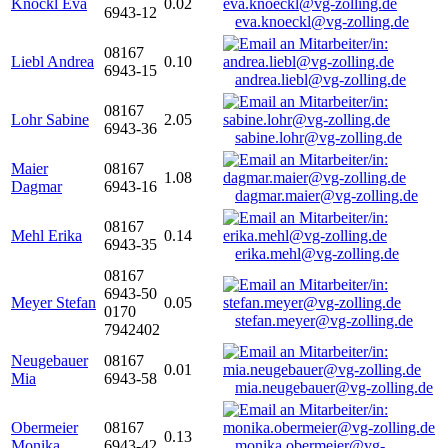
Knöckl Eva
0.02
6943-12
eva.knoeckl@vg-zolling.de
08167
Liebl Andrea
0.10
6943-15
andrea.liebl@vg-zolling.de
08167
Lohr Sabine
2.05
6943-36
sabine.lohr@vg-zolling.de
Maier
08167
1.08
Dagmar
6943-16
dagmar.maier@vg-zolling.de
08167
Mehl Erika
0.14
6943-35
erika.mehl@vg-zolling.de
08167
6943-50
Meyer Stefan
0.05
0170
stefan.meyer@vg-zolling.de
7942402
Neugebauer
08167
0.01
Mia
6943-58
mia.neugebauer@vg-zolling.de
Obermeier
08167
0.13
Monika
6943-42
monika.obermeier@vg-