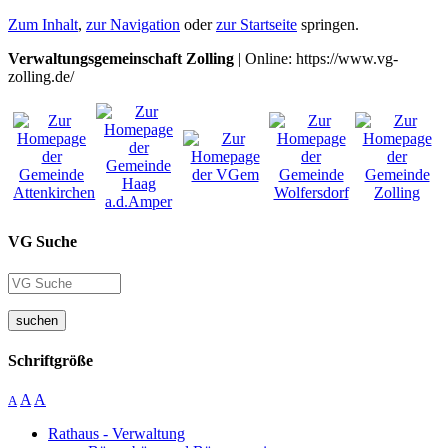
Zum Inhalt
,
zur Navigation
oder
zur Startseite
springen.
Verwaltungsgemeinschaft Zolling
| Online: https://www.vg-
zolling.de/
VG Suche
suchen
Schriftgröße
A
A
A
Rathaus - Verwaltung