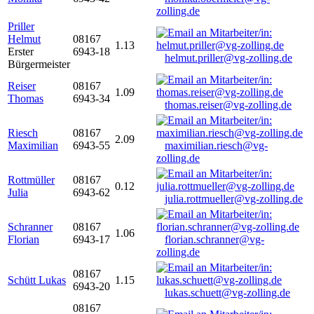
zolling.de
Priller
Helmut
08167
1.13
Erster
6943-18
helmut.priller@vg-zolling.de
Bürgermeister
Reiser
08167
1.09
Thomas
6943-34
thomas.reiser@vg-zolling.de
Riesch
08167
2.09
Maximilian
6943-55
maximilian.riesch@vg-
zolling.de
Rottmüller
08167
0.12
Julia
6943-62
julia.rottmueller@vg-zolling.de
Schranner
08167
1.06
Florian
6943-17
florian.schranner@vg-
zolling.de
08167
Schütt Lukas
1.15
6943-20
lukas.schuett@vg-zolling.de
08167