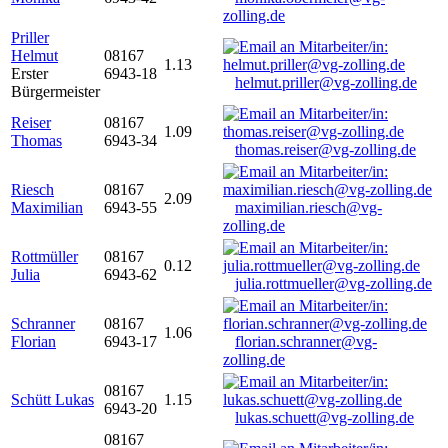
zolling.de
Priller
Helmut
08167
1.13
Erster
6943-18
helmut.priller@vg-zolling.de
Bürgermeister
Reiser
08167
1.09
Thomas
6943-34
thomas.reiser@vg-zolling.de
Riesch
08167
2.09
Maximilian
6943-55
maximilian.riesch@vg-
zolling.de
Rottmüller
08167
0.12
Julia
6943-62
julia.rottmueller@vg-zolling.de
Schranner
08167
1.06
Florian
6943-17
florian.schranner@vg-
zolling.de
08167
Schütt Lukas
1.15
6943-20
lukas.schuett@vg-zolling.de
08167