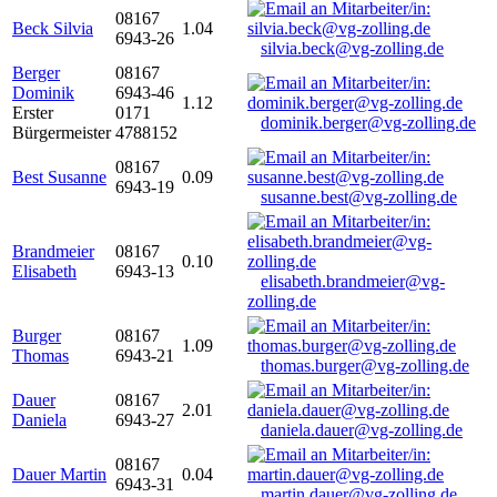
08167
Beck Silvia
1.04
6943-26
silvia.beck@vg-zolling.de
Berger
08167
Dominik
6943-46
1.12
Erster
0171
dominik.berger@vg-zolling.de
Bürgermeister
4788152
08167
Best Susanne
0.09
6943-19
susanne.best@vg-zolling.de
Brandmeier
08167
0.10
Elisabeth
6943-13
elisabeth.brandmeier@vg-
zolling.de
Burger
08167
1.09
Thomas
6943-21
thomas.burger@vg-zolling.de
Dauer
08167
2.01
Daniela
6943-27
daniela.dauer@vg-zolling.de
08167
Dauer Martin
0.04
6943-31
martin.dauer@vg-zolling.de