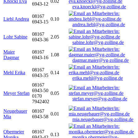
Knöckl Eva
0.02
6943-12
eva.knoeckl@vg-zolling.de
08167
Liebl Andrea
0.10
6943-15
andrea.liebl@vg-zolling.de
08167
Lohr Sabine
2.05
6943-36
sabine.lohr@vg-zolling.de
Maier
08167
1.08
Dagmar
6943-16
dagmar.maier@vg-zolling.de
08167
Mehl Erika
0.14
6943-35
erika.mehl@vg-zolling.de
08167
6943-50
Meyer Stefan
0.05
0170
stefan.meyer@vg-zolling.de
7942402
Neugebauer
08167
0.01
Mia
6943-58
mia.neugebauer@vg-zolling.de
Obermeier
08167
0.13
Monika
6943-42
monika.obermeier@vg-