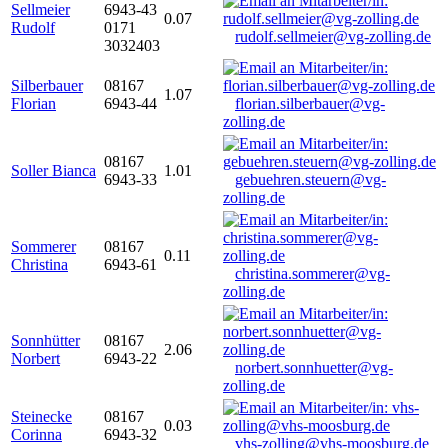
Sellmeier
6943-43
0.07
Rudolf
0171
rudolf.sellmeier@vg-zolling.de
3032403
Silberbauer
08167
1.07
Florian
6943-44
florian.silberbauer@vg-
zolling.de
08167
Soller Bianca
1.01
6943-33
gebuehren.steuern@vg-
zolling.de
Sommerer
08167
0.11
Christina
6943-61
christina.sommerer@vg-
zolling.de
Sonnhütter
08167
2.06
Norbert
6943-22
norbert.sonnhuetter@vg-
zolling.de
Steinecke
08167
0.03
Corinna
6943-32
vhs-zolling@vhs-moosburg.de