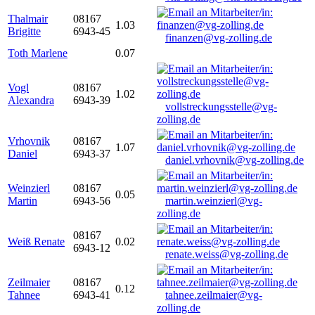
Thalmair
08167
1.03
Brigitte
6943-45
finanzen@vg-zolling.de
Toth Marlene
0.07
Vogl
08167
1.02
Alexandra
6943-39
vollstreckungsstelle@vg-
zolling.de
Vrhovnik
08167
1.07
Daniel
6943-37
daniel.vrhovnik@vg-zolling.de
Weinzierl
08167
0.05
Martin
6943-56
martin.weinzierl@vg-
zolling.de
08167
Weiß Renate
0.02
6943-12
renate.weiss@vg-zolling.de
Zeilmaier
08167
0.12
Tahnee
6943-41
tahnee.zeilmaier@vg-
zolling.de