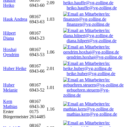
Hauffe
08167
2.09
Heiko
6943-60
heiko.hauffe@vg-zolling.de
08167
Hauk Andrea
1.03
6943-63
finanzen@vg-zolling.de
Hilpert
08167
Diana
6943-23
diana.hilpert@vg-zolling.de
Hoxhaj
08167
1.06
Qendrim
6943-53
qendrim.hoxhaj@vg-zolling.de
08167
Huber Heike
2.01
6943-66
heike.huber@vg-zolling.de
Huber
08167
1.01
Melanie
6943-52
gebuehren.steuern@vg-
zolling.de
Kern
08167
Mathias
6943-30
1.16
Erster
0175
mathias.kern@vg-zolling.de
Bürgermeister
2614485
08167