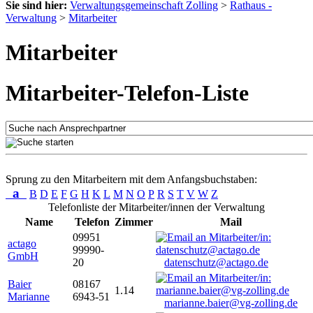
Sie sind hier:
Verwaltungsgemeinschaft Zolling
>
Rathaus -
Verwaltung
>
Mitarbeiter
Mitarbeiter
Mitarbeiter-Telefon-Liste
Sprung zu den Mitarbeitern mit dem Anfangsbuchstaben:
a
B
D
E
F
G
H
K
L
M
N
O
P
R
S
T
V
W
Z
Telefonliste der Mitarbeiter/innen der Verwaltung
Name
Telefon
Zimmer
Mail
09951
actago
99990-
GmbH
20
datenschutz@actago.de
Baier
08167
1.14
Marianne
6943-51
marianne.baier@vg-zolling.de