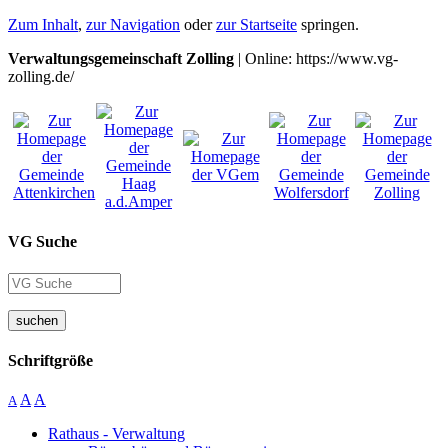
Zum Inhalt
,
zur Navigation
oder
zur Startseite
springen.
Verwaltungsgemeinschaft Zolling
| Online: https://www.vg-
zolling.de/
VG Suche
suchen
Schriftgröße
A
A
A
Rathaus - Verwaltung