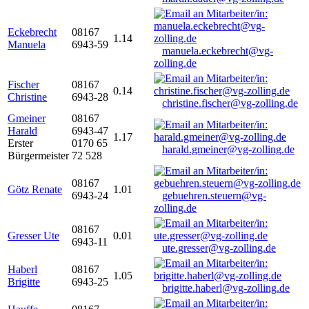
Eckebrecht
08167
1.14
Manuela
6943-59
manuela.eckebrecht@vg-
zolling.de
Fischer
08167
0.14
Christine
6943-28
christine.fischer@vg-zolling.de
Gmeiner
08167
Harald
6943-47
1.17
Erster
0170 65
harald.gmeiner@vg-zolling.de
Bürgermeister
72 528
08167
Götz Renate
1.01
6943-24
gebuehren.steuern@vg-
zolling.de
08167
Gresser Ute
0.01
6943-11
ute.gresser@vg-zolling.de
Haberl
08167
1.05
Brigitte
6943-25
brigitte.haberl@vg-zolling.de