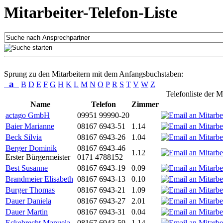
Mitarbeiter-Telefon-Liste
Sprung zu den Mitarbeitern mit dem Anfangsbuchstaben:
a
B
D
E
F
G
H
K
L
M
N
O
P
R
S
T
V
W
Z
Telefonliste der M
Name
Telefon
Zimmer
actago GmbH
09951 99990-20
Baier Marianne
08167 6943-51
1.14
Beck Silvia
08167 6943-26
1.04
Berger Dominik
08167 6943-46
1.12
Erster Bürgermeister
0171 4788152
Best Susanne
08167 6943-19
0.09
Brandmeier Elisabeth
08167 6943-13
0.10
Burger Thomas
08167 6943-21
1.09
Dauer Daniela
08167 6943-27
2.01
Dauer Martin
08167 6943-31
0.04
Eckebrecht Manuela
08167 6943-59
1.14