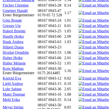
Fischer Christine
08167 6943-28
0.14
Gmeiner Harald
08167 6943-47
1.17
Erster Bürgermeister
0170 65 72 528
Götz Renate
08167 6943-24
1.01
Gresser Ute
08167 6943-11
0.01
Haberl Brigitte
08167 6943-25
1.05
Hauffe Heiko
08167 6943-60
2.09
Hauk Andrea
08167 6943-63
1.03
Hilpert Diana
08167 6943-23
Hoxhaj Qendrim
08167 6943-53
1.06
Huber Heike
08167 6943-66
2.01
Huber Melanie
08167 6943-52
1.01
Kern Mathias
08167 6943-30
1.16
Erster Bürgermeister
0175 2614485
Knöckl Eva
08167 6943-12
0.02
Liebl Andrea
08167 6943-15
0.10
Lohr Sabine
08167 6943-36
2.05
Maier Dagmar
08167 6943-16
1.08
Mehl Erika
08167 6943-35
0.14
08167 6943-50
Meyer Stefan
0.05