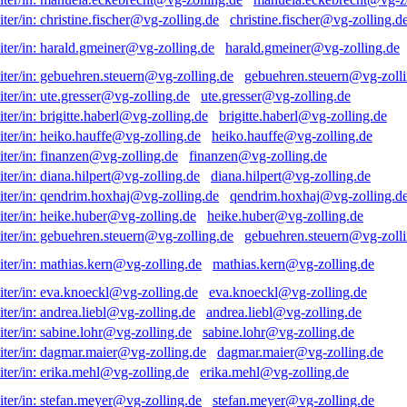
christine.fischer@vg-zolling.d
harald.gmeiner@vg-zolling.de
gebuehren.steuern@vg-zolli
ute.gresser@vg-zolling.de
brigitte.haberl@vg-zolling.de
heiko.hauffe@vg-zolling.de
finanzen@vg-zolling.de
diana.hilpert@vg-zolling.de
qendrim.hoxhaj@vg-zolling.d
heike.huber@vg-zolling.de
gebuehren.steuern@vg-zolli
mathias.kern@vg-zolling.de
eva.knoeckl@vg-zolling.de
andrea.liebl@vg-zolling.de
sabine.lohr@vg-zolling.de
dagmar.maier@vg-zolling.de
erika.mehl@vg-zolling.de
stefan.meyer@vg-zolling.de