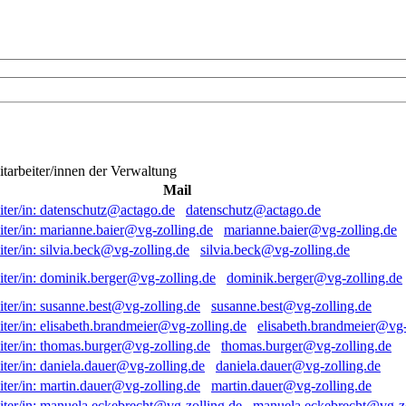
itarbeiter/innen der Verwaltung
Mail
datenschutz@actago.de
marianne.baier@vg-zolling.de
silvia.beck@vg-zolling.de
dominik.berger@vg-zolling.de
susanne.best@vg-zolling.de
elisabeth.brandmeier@vg-
thomas.burger@vg-zolling.de
daniela.dauer@vg-zolling.de
martin.dauer@vg-zolling.de
manuela.eckebrecht@vg-zo