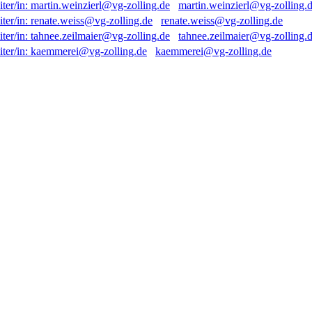
martin.weinzierl@vg-zolling.
renate.weiss@vg-zolling.de
tahnee.zeilmaier@vg-zolling.
kaemmerei@vg-zolling.de