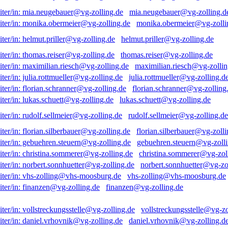
mia.neugebauer@vg-zolling.d
monika.obermeier@vg-zolli
helmut.priller@vg-zolling.de
thomas.reiser@vg-zolling.de
maximilian.riesch@vg-zollin
julia.rottmueller@vg-zolling.d
florian.schranner@vg-zolling
lukas.schuett@vg-zolling.de
rudolf.sellmeier@vg-zolling.de
florian.silberbauer@vg-zolli
gebuehren.steuern@vg-zolli
christina.sommerer@vg-zol
norbert.sonnhuetter@vg-zo
vhs-zolling@vhs-moosburg.de
finanzen@vg-zolling.de
vollstreckungsstelle@vg-zo
daniel.vrhovnik@vg-zolling.d