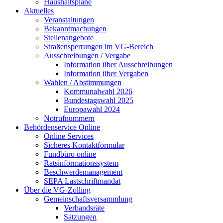
Haushaltspläne
Aktuelles
Veranstaltungen
Bekanntmachungen
Stellenangebote
Straßensperrungen im VG-Bereich
Ausschreibungen / Vergabe
Information über Ausschreibungen
Information über Vergaben
Wahlen / Abstimmungen
Kommunalwahl 2026
Bundestagswahl 2025
Europawahl 2024
Notrufnummern
Behördenservice Online
Online Services
Sicheres Kontaktformular
Fundbüro online
Ratsinformationssystem
Beschwerdemanagement
SEPA Lastschriftmandat
Über die VG-Zolling
Gemeinschaftsversammlung
Verbandsräte
Satzungen