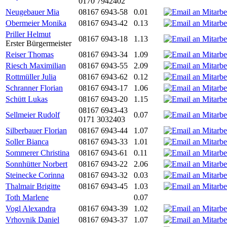
0170 7942402
Neugebauer Mia
08167 6943-58
0.01
Obermeier Monika
08167 6943-42
0.13
Priller Helmut
08167 6943-18
1.13
Erster Bürgermeister
Reiser Thomas
08167 6943-34
1.09
Riesch Maximilian
08167 6943-55
2.09
Rottmüller Julia
08167 6943-62
0.12
Schranner Florian
08167 6943-17
1.06
Schütt Lukas
08167 6943-20
1.15
08167 6943-43
Sellmeier Rudolf
0.07
0171 3032403
Silberbauer Florian
08167 6943-44
1.07
Soller Bianca
08167 6943-33
1.01
Sommerer Christina
08167 6943-61
0.11
Sonnhütter Norbert
08167 6943-22
2.06
Steinecke Corinna
08167 6943-32
0.03
Thalmair Brigitte
08167 6943-45
1.03
Toth Marlene
0.07
Vogl Alexandra
08167 6943-39
1.02
Vrhovnik Daniel
08167 6943-37
1.07