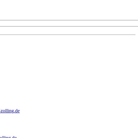
zolling.de
lling.de