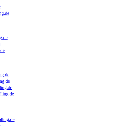
e
ng.de
g.de
e
.de
ng.de
ng.de
ling.de
lling.de
lling.de
e