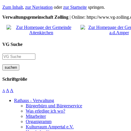
Zum Inhalt
,
zur Navigation
oder
zur Startseite
springen.
Verwaltungsgemeinschaft Zolling
| Online: https://www.vg-zolling.
VG Suche
suchen
Schriftgröße
A
A
A
Rathaus - Verwaltung
Bürgerbüro und Bürgerservice
Was erledige ich wo?
Mitarbeiter
Organigramm
Kulturraum Ampertal e.V.