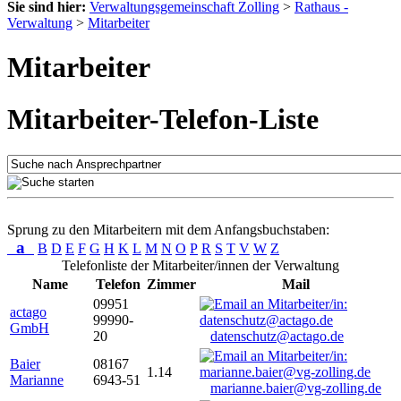
Sie sind hier:
Verwaltungsgemeinschaft Zolling
>
Rathaus -
Verwaltung
>
Mitarbeiter
Mitarbeiter
Mitarbeiter-Telefon-Liste
Sprung zu den Mitarbeitern mit dem Anfangsbuchstaben:
a
B
D
E
F
G
H
K
L
M
N
O
P
R
S
T
V
W
Z
Telefonliste der Mitarbeiter/innen der Verwaltung
Name
Telefon
Zimmer
Mail
09951
actago
99990-
GmbH
20
datenschutz@actago.de
Baier
08167
1.14
Marianne
6943-51
marianne.baier@vg-zolling.de