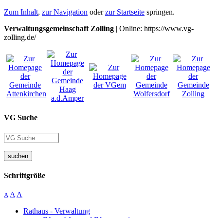
Zum Inhalt
,
zur Navigation
oder
zur Startseite
springen.
Verwaltungsgemeinschaft Zolling
| Online: https://www.vg-
zolling.de/
VG Suche
suchen
Schriftgröße
A
A
A
Rathaus - Verwaltung