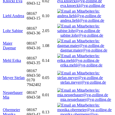
Knöckl Eva
0.02
6943-12
eva.knoeckl@vg-zolling.de
08167
Liebl Andrea
0.10
6943-15
andrea.liebl@vg-zolling.de
08167
Lohr Sabine
2.05
6943-36
sabine.lohr@vg-zolling.de
Maier
08167
1.08
Dagmar
6943-16
dagmar.maier@vg-zolling.de
08167
Mehl Erika
0.14
6943-35
erika.mehl@vg-zolling.de
08167
6943-50
Meyer Stefan
0.05
0170
stefan.meyer@vg-zolling.de
7942402
Neugebauer
08167
0.01
Mia
6943-58
mia.neugebauer@vg-zolling.de
Obermeier
08167
0.13
Monika
6943-42
monika.obermeier@vg-