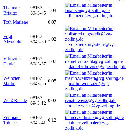
Thalmair
08167
1.03
Brigitte
6943-45
finanzen@vg-zolling.de
Toth Marlene
0.07
Vogl
08167
1.02
Alexandra
6943-39
vollstreckungsstelle@vg-
zolling.de
Vrhovnik
08167
1.07
Daniel
6943-37
daniel.vrhovnik@vg-zolling.de
Weinzierl
08167
0.05
Martin
6943-56
martin.weinzierl@vg-
zolling.de
08167
Weiß Renate
0.02
6943-12
renate.weiss@vg-zolling.de
Zeilmaier
08167
0.12
Tahnee
6943-41
tahnee.zeilmaier@vg-
zolling.de