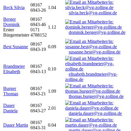
08167
Beck Silvia
1.04
6943-26
silvia.beck@vg-zolling.de
Berger
08167
Dominik
6943-46
1.12
Erster
0171
dominik.berger@vg-zolling.de
Bürgermeister
4788152
08167
Best Susanne
0.09
6943-19
susanne.best@vg-zolling.de
Brandmeier
08167
0.10
Elisabeth
6943-13
elisabeth.brandmeier@vg-
zolling.de
Burger
08167
1.09
Thomas
6943-21
thomas.burger@vg-zolling.de
Dauer
08167
2.01
Daniela
6943-27
daniela.dauer@vg-zolling.de
08167
Dauer Martin
0.04
6943-31
martin.dauer@vg-zolling.de