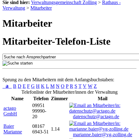
Sie sind hier:
Verwaltungsgemeinschaft Zolling
>
Rathaus -
Verwaltung
>
Mitarbeiter
Mitarbeiter
Mitarbeiter-Telefon-Liste
Sprung zu den Mitarbeitern mit dem Anfangsbuchstaben:
a
B
D
E
F
G
H
K
L
M
N
O
P
R
S
T
V
W
Z
Telefonliste der Mitarbeiter/innen der Verwaltung
Name
Telefon
Zimmer
Mail
09951
actago
99990-
GmbH
20
datenschutz@actago.de
Baier
08167
1.14
Marianne
6943-51
marianne.baier@vg-zolling.de