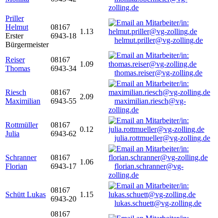
zolling.de
Priller
Helmut
08167
1.13
Erster
6943-18
helmut.priller@vg-zolling.de
Bürgermeister
Reiser
08167
1.09
Thomas
6943-34
thomas.reiser@vg-zolling.de
Riesch
08167
2.09
Maximilian
6943-55
maximilian.riesch@vg-
zolling.de
Rottmüller
08167
0.12
Julia
6943-62
julia.rottmueller@vg-zolling.de
Schranner
08167
1.06
Florian
6943-17
florian.schranner@vg-
zolling.de
08167
Schütt Lukas
1.15
6943-20
lukas.schuett@vg-zolling.de
08167