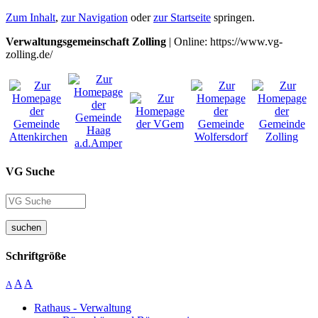
Zum Inhalt
,
zur Navigation
oder
zur Startseite
springen.
Verwaltungsgemeinschaft Zolling
| Online: https://www.vg-
zolling.de/
VG Suche
suchen
Schriftgröße
A
A
A
Rathaus - Verwaltung