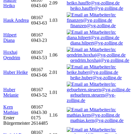
Hauffe
08167
2.09
Heiko
6943-60
heiko.hauffe@vg-zolling.de
08167
Hauk Andrea
1.03
6943-63
finanzen@vg-zolling.de
Hilpert
08167
Diana
6943-23
diana.hilpert@vg-zolling.de
Hoxhaj
08167
1.06
Qendrim
6943-53
qendrim.hoxhaj@vg-zolling.de
08167
Huber Heike
2.01
6943-66
heike.huber@vg-zolling.de
Huber
08167
1.01
Melanie
6943-52
gebuehren.steuern@vg-
zolling.de
Kern
08167
Mathias
6943-30
1.16
Erster
0175
mathias.kern@vg-zolling.de
Bürgermeister
2614485
08167