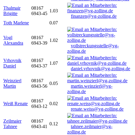
Thalmair
08167
1.03
Brigitte
6943-45
finanzen@vg-zolling.de
Toth Marlene
0.07
Vogl
08167
1.02
Alexandra
6943-39
vollstreckungsstelle@vg-
zolling.de
Vrhovnik
08167
1.07
Daniel
6943-37
daniel.vrhovnik@vg-zolling.de
Weinzierl
08167
0.05
Martin
6943-56
martin.weinzierl@vg-
zolling.de
08167
Weiß Renate
0.02
6943-12
renate.weiss@vg-zolling.de
Zeilmaier
08167
0.12
Tahnee
6943-41
tahnee.zeilmaier@vg-
zolling.de