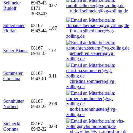
Sellmeier
6943-43
0.07
Rudolf
0171
rudolf.sellmeier@vg-zolling.de
3032403
Silberbauer
08167
1.07
Florian
6943-44
florian.silberbauer@vg-
zolling.de
08167
Soller Bianca
1.01
6943-33
gebuehren.steuern@vg-
zolling.de
Sommerer
08167
0.11
Christina
6943-61
christina.sommerer@vg-
zolling.de
Sonnhütter
08167
2.06
Norbert
6943-22
norbert.sonnhuetter@vg-
zolling.de
Steinecke
08167
0.03
Corinna
6943-32
vhs-zolling@vhs-moosburg.de