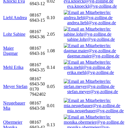
Knöckl Eva
0.02
6943-12
eva.knoeckl@vg-zolling.de
08167
Liebl Andrea
0.10
6943-15
andrea.liebl@vg-zolling.de
08167
Lohr Sabine
2.05
6943-36
sabine.lohr@vg-zolling.de
Maier
08167
1.08
Dagmar
6943-16
dagmar.maier@vg-zolling.de
08167
Mehl Erika
0.14
6943-35
erika.mehl@vg-zolling.de
08167
6943-50
Meyer Stefan
0.05
0170
stefan.meyer@vg-zolling.de
7942402
Neugebauer
08167
0.01
Mia
6943-58
mia.neugebauer@vg-zolling.de
Obermeier
08167
0.13
Monika
6943-42
monika.obermeier@vg-