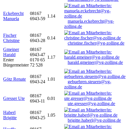
Eckebrecht
08167
1.14
Manuela
6943-59
manuela.eckebrecht@vg-
zolling.de
Fischer
08167
0.14
Christine
6943-28
christine.fischer@vg-zolling.de
Gmeiner
08167
Harald
6943-47
1.17
Erster
0170 65
harald.gmeiner@vg-zolling.de
Bürgermeister
72 528
08167
Götz Renate
1.01
6943-24
gebuehren.steuern@vg-
zolling.de
08167
Gresser Ute
0.01
6943-11
ute.gresser@vg-zolling.de
Haberl
08167
1.05
Brigitte
6943-25
brigitte.haberl@vg-zolling.de