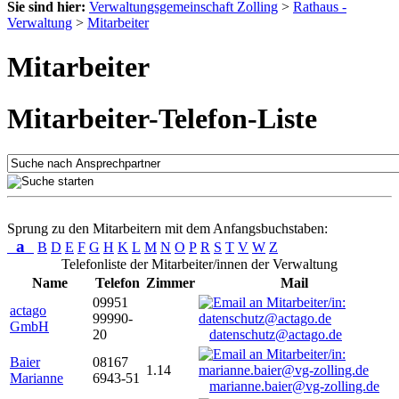
Sie sind hier:
Verwaltungsgemeinschaft Zolling
>
Rathaus -
Verwaltung
>
Mitarbeiter
Mitarbeiter
Mitarbeiter-Telefon-Liste
Sprung zu den Mitarbeitern mit dem Anfangsbuchstaben:
a
B
D
E
F
G
H
K
L
M
N
O
P
R
S
T
V
W
Z
Telefonliste der Mitarbeiter/innen der Verwaltung
Name
Telefon
Zimmer
Mail
09951
actago
99990-
GmbH
20
datenschutz@actago.de
Baier
08167
1.14
Marianne
6943-51
marianne.baier@vg-zolling.de