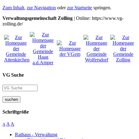
Zum Inhalt
,
zur Navigation
oder
zur Startseite
springen.
Verwaltungsgemeinschaft Zolling
| Online: https://www.vg-
zolling.de/
VG Suche
suchen
Schriftgröße
A
A
A
Rathaus - Verwaltung