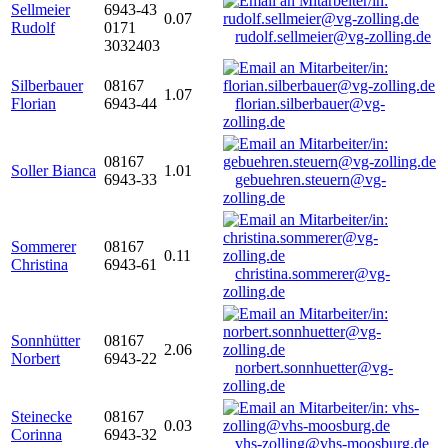
Sellmeier
6943-43
0.07
Rudolf
0171
rudolf.sellmeier@vg-zolling.de
3032403
Silberbauer
08167
1.07
Florian
6943-44
florian.silberbauer@vg-
zolling.de
08167
Soller Bianca
1.01
6943-33
gebuehren.steuern@vg-
zolling.de
Sommerer
08167
0.11
Christina
6943-61
christina.sommerer@vg-
zolling.de
Sonnhütter
08167
2.06
Norbert
6943-22
norbert.sonnhuetter@vg-
zolling.de
Steinecke
08167
0.03
Corinna
6943-32
vhs-zolling@vhs-moosburg.de