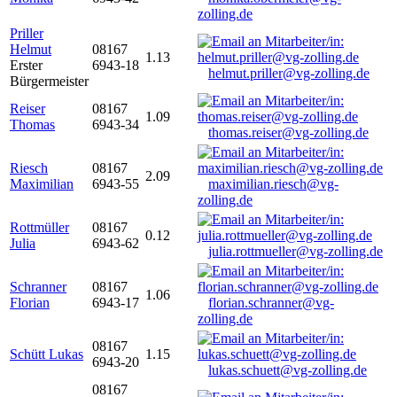
zolling.de
Priller
Helmut
08167
1.13
Erster
6943-18
helmut.priller@vg-zolling.de
Bürgermeister
Reiser
08167
1.09
Thomas
6943-34
thomas.reiser@vg-zolling.de
Riesch
08167
2.09
Maximilian
6943-55
maximilian.riesch@vg-
zolling.de
Rottmüller
08167
0.12
Julia
6943-62
julia.rottmueller@vg-zolling.de
Schranner
08167
1.06
Florian
6943-17
florian.schranner@vg-
zolling.de
08167
Schütt Lukas
1.15
6943-20
lukas.schuett@vg-zolling.de
08167