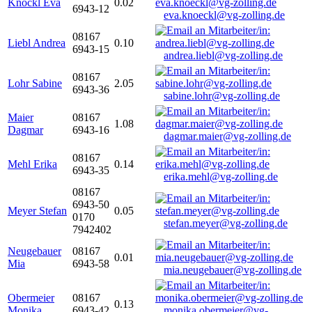
Knöckl Eva
0.02
6943-12
eva.knoeckl@vg-zolling.de
08167
Liebl Andrea
0.10
6943-15
andrea.liebl@vg-zolling.de
08167
Lohr Sabine
2.05
6943-36
sabine.lohr@vg-zolling.de
Maier
08167
1.08
Dagmar
6943-16
dagmar.maier@vg-zolling.de
08167
Mehl Erika
0.14
6943-35
erika.mehl@vg-zolling.de
08167
6943-50
Meyer Stefan
0.05
0170
stefan.meyer@vg-zolling.de
7942402
Neugebauer
08167
0.01
Mia
6943-58
mia.neugebauer@vg-zolling.de
Obermeier
08167
0.13
Monika
6943-42
monika.obermeier@vg-