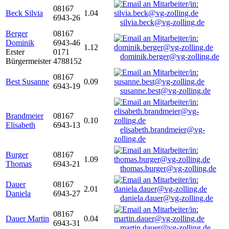
08167
Beck Silvia
1.04
6943-26
silvia.beck@vg-zolling.de
Berger
08167
Dominik
6943-46
1.12
Erster
0171
dominik.berger@vg-zolling.de
Bürgermeister
4788152
08167
Best Susanne
0.09
6943-19
susanne.best@vg-zolling.de
Brandmeier
08167
0.10
Elisabeth
6943-13
elisabeth.brandmeier@vg-
zolling.de
Burger
08167
1.09
Thomas
6943-21
thomas.burger@vg-zolling.de
Dauer
08167
2.01
Daniela
6943-27
daniela.dauer@vg-zolling.de
08167
Dauer Martin
0.04
6943-31
martin.dauer@vg-zolling.de