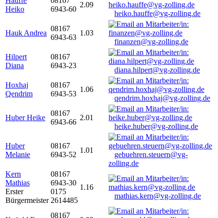
Hauffe
08167
2.09
Heiko
6943-60
heiko.hauffe@vg-zolling.de
08167
Hauk Andrea
1.03
6943-63
finanzen@vg-zolling.de
Hilpert
08167
Diana
6943-23
diana.hilpert@vg-zolling.de
Hoxhaj
08167
1.06
Qendrim
6943-53
qendrim.hoxhaj@vg-zolling.de
08167
Huber Heike
2.01
6943-66
heike.huber@vg-zolling.de
Huber
08167
1.01
Melanie
6943-52
gebuehren.steuern@vg-
zolling.de
Kern
08167
Mathias
6943-30
1.16
Erster
0175
mathias.kern@vg-zolling.de
Bürgermeister
2614485
08167