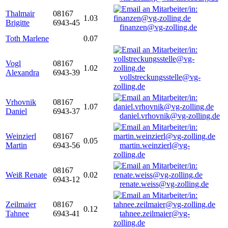
Thalmair
08167
1.03
Brigitte
6943-45
finanzen@vg-zolling.de
Toth Marlene
0.07
Vogl
08167
1.02
Alexandra
6943-39
vollstreckungsstelle@vg-
zolling.de
Vrhovnik
08167
1.07
Daniel
6943-37
daniel.vrhovnik@vg-zolling.de
Weinzierl
08167
0.05
Martin
6943-56
martin.weinzierl@vg-
zolling.de
08167
Weiß Renate
0.02
6943-12
renate.weiss@vg-zolling.de
Zeilmaier
08167
0.12
Tahnee
6943-41
tahnee.zeilmaier@vg-
zolling.de