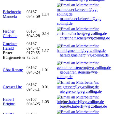
Eckebrecht
08167
1.14
Manuela
6943-59
manuela.eckebrecht@vg-
zolling.de
Fischer
08167
0.14
Christine
6943-28
christine.fischer@vg-zolling.de
Gmeiner
08167
Harald
6943-47
1.17
Erster
0170 65
harald.gmeiner@vg-zolling.de
Bürgermeister
72 528
08167
Götz Renate
1.01
6943-24
gebuehren.steuern@vg-
zolling.de
08167
Gresser Ute
0.01
6943-11
ute.gresser@vg-zolling.de
Haberl
08167
1.05
Brigitte
6943-25
brigitte.haberl@vg-zolling.de