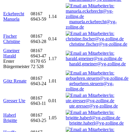
Eckebrecht
08167
1.14
Manuela
6943-59
manuela.eckebrecht@vg-
zolling.de
Fischer
08167
0.14
Christine
6943-28
christine.fischer@vg-zolling.de
Gmeiner
08167
Harald
6943-47
1.17
Erster
0170 65
harald.gmeiner@vg-zolling.de
Bürgermeister
72 528
08167
Götz Renate
1.01
6943-24
gebuehren.steuern@vg-
zolling.de
08167
Gresser Ute
0.01
6943-11
ute.gresser@vg-zolling.de
Haberl
08167
1.05
Brigitte
6943-25
brigitte.haberl@vg-zolling.de