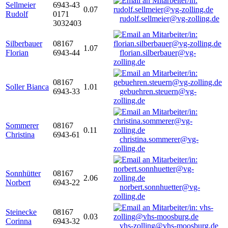
Sellmeier
6943-43
0.07
Rudolf
0171
rudolf.sellmeier@vg-zolling.de
3032403
Silberbauer
08167
1.07
Florian
6943-44
florian.silberbauer@vg-
zolling.de
08167
Soller Bianca
1.01
6943-33
gebuehren.steuern@vg-
zolling.de
Sommerer
08167
0.11
Christina
6943-61
christina.sommerer@vg-
zolling.de
Sonnhütter
08167
2.06
Norbert
6943-22
norbert.sonnhuetter@vg-
zolling.de
Steinecke
08167
0.03
Corinna
6943-32
vhs-zolling@vhs-moosburg.de