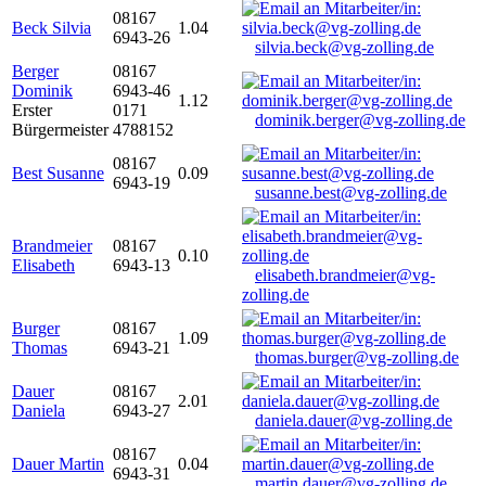
08167
Beck Silvia
1.04
6943-26
silvia.beck@vg-zolling.de
Berger
08167
Dominik
6943-46
1.12
Erster
0171
dominik.berger@vg-zolling.de
Bürgermeister
4788152
08167
Best Susanne
0.09
6943-19
susanne.best@vg-zolling.de
Brandmeier
08167
0.10
Elisabeth
6943-13
elisabeth.brandmeier@vg-
zolling.de
Burger
08167
1.09
Thomas
6943-21
thomas.burger@vg-zolling.de
Dauer
08167
2.01
Daniela
6943-27
daniela.dauer@vg-zolling.de
08167
Dauer Martin
0.04
6943-31
martin.dauer@vg-zolling.de