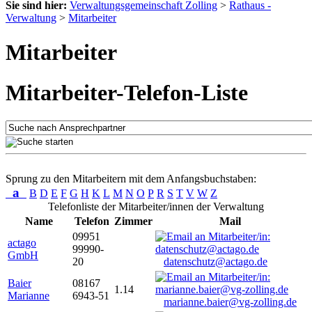
Sie sind hier:
Verwaltungsgemeinschaft Zolling
>
Rathaus -
Verwaltung
>
Mitarbeiter
Mitarbeiter
Mitarbeiter-Telefon-Liste
Sprung zu den Mitarbeitern mit dem Anfangsbuchstaben:
a
B
D
E
F
G
H
K
L
M
N
O
P
R
S
T
V
W
Z
Telefonliste der Mitarbeiter/innen der Verwaltung
Name
Telefon
Zimmer
Mail
09951
actago
99990-
GmbH
20
datenschutz@actago.de
Baier
08167
1.14
Marianne
6943-51
marianne.baier@vg-zolling.de