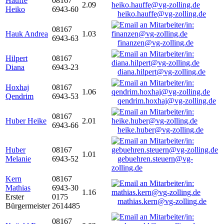
Hauffe
08167
2.09
Heiko
6943-60
heiko.hauffe@vg-zolling.de
08167
Hauk Andrea
1.03
6943-63
finanzen@vg-zolling.de
Hilpert
08167
Diana
6943-23
diana.hilpert@vg-zolling.de
Hoxhaj
08167
1.06
Qendrim
6943-53
qendrim.hoxhaj@vg-zolling.de
08167
Huber Heike
2.01
6943-66
heike.huber@vg-zolling.de
Huber
08167
1.01
Melanie
6943-52
gebuehren.steuern@vg-
zolling.de
Kern
08167
Mathias
6943-30
1.16
Erster
0175
mathias.kern@vg-zolling.de
Bürgermeister
2614485
08167