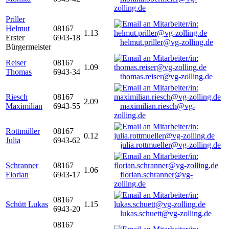
zolling.de
Priller
Helmut
08167
1.13
Erster
6943-18
helmut.priller@vg-zolling.de
Bürgermeister
Reiser
08167
1.09
Thomas
6943-34
thomas.reiser@vg-zolling.de
Riesch
08167
2.09
Maximilian
6943-55
maximilian.riesch@vg-
zolling.de
Rottmüller
08167
0.12
Julia
6943-62
julia.rottmueller@vg-zolling.de
Schranner
08167
1.06
Florian
6943-17
florian.schranner@vg-
zolling.de
08167
Schütt Lukas
1.15
6943-20
lukas.schuett@vg-zolling.de
08167