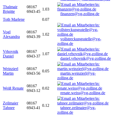
Thalmair
08167
1.03
Brigitte
6943-45
finanzen@vg-zolling.de
Toth Marlene
0.07
Vogl
08167
1.02
Alexandra
6943-39
vollstreckungsstelle@vg-
zolling.de
Vrhovnik
08167
1.07
Daniel
6943-37
daniel.vrhovnik@vg-zolling.de
Weinzierl
08167
0.05
Martin
6943-56
martin.weinzierl@vg-
zolling.de
08167
Weiß Renate
0.02
6943-12
renate.weiss@vg-zolling.de
Zeilmaier
08167
0.12
Tahnee
6943-41
tahnee.zeilmaier@vg-
zolling.de