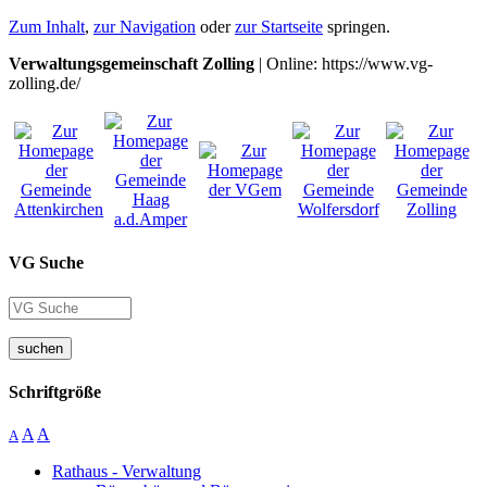
Zum Inhalt
,
zur Navigation
oder
zur Startseite
springen.
Verwaltungsgemeinschaft Zolling
| Online: https://www.vg-
zolling.de/
VG Suche
suchen
Schriftgröße
A
A
A
Rathaus - Verwaltung