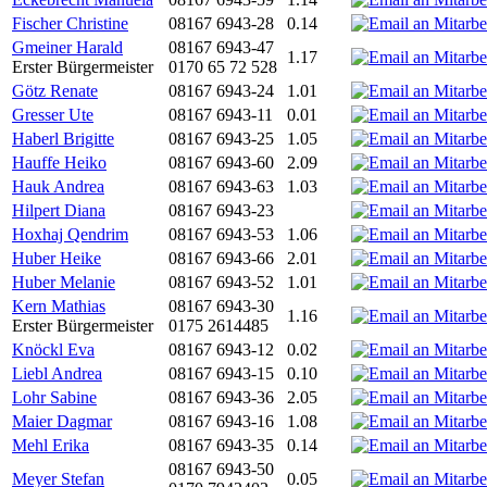
Fischer Christine
08167 6943-28
0.14
Gmeiner Harald
08167 6943-47
1.17
Erster Bürgermeister
0170 65 72 528
Götz Renate
08167 6943-24
1.01
Gresser Ute
08167 6943-11
0.01
Haberl Brigitte
08167 6943-25
1.05
Hauffe Heiko
08167 6943-60
2.09
Hauk Andrea
08167 6943-63
1.03
Hilpert Diana
08167 6943-23
Hoxhaj Qendrim
08167 6943-53
1.06
Huber Heike
08167 6943-66
2.01
Huber Melanie
08167 6943-52
1.01
Kern Mathias
08167 6943-30
1.16
Erster Bürgermeister
0175 2614485
Knöckl Eva
08167 6943-12
0.02
Liebl Andrea
08167 6943-15
0.10
Lohr Sabine
08167 6943-36
2.05
Maier Dagmar
08167 6943-16
1.08
Mehl Erika
08167 6943-35
0.14
08167 6943-50
Meyer Stefan
0.05