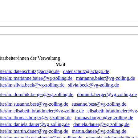
itarbeiter/innen der Verwaltung
Mail
datenschutz@actago.de
marianne.baier@vg-zolling.de
silvia.beck@vg-zolling.de
dominik.berger@vg-zolling.de
susanne.best@vg-zolling.de
elisabeth.brandmeier@vg-
thomas.burger@vg-zolling.de
daniela.dauer@vg-zolling.de
martin.dauer@vg-zolling.de
manuela.eckebrecht@vg-zo