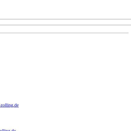
zolling.de
lling.de