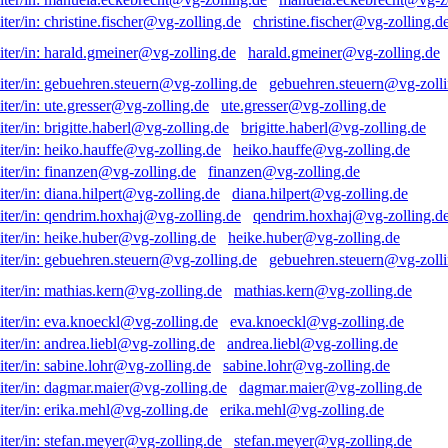
christine.fischer@vg-zolling.d
harald.gmeiner@vg-zolling.de
gebuehren.steuern@vg-zolli
ute.gresser@vg-zolling.de
brigitte.haberl@vg-zolling.de
heiko.hauffe@vg-zolling.de
finanzen@vg-zolling.de
diana.hilpert@vg-zolling.de
qendrim.hoxhaj@vg-zolling.d
heike.huber@vg-zolling.de
gebuehren.steuern@vg-zolli
mathias.kern@vg-zolling.de
eva.knoeckl@vg-zolling.de
andrea.liebl@vg-zolling.de
sabine.lohr@vg-zolling.de
dagmar.maier@vg-zolling.de
erika.mehl@vg-zolling.de
stefan.meyer@vg-zolling.de