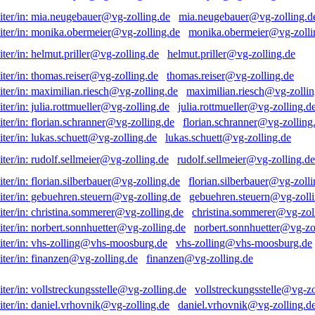
mia.neugebauer@vg-zolling.d
monika.obermeier@vg-zolli
helmut.priller@vg-zolling.de
thomas.reiser@vg-zolling.de
maximilian.riesch@vg-zollin
julia.rottmueller@vg-zolling.d
florian.schranner@vg-zolling
lukas.schuett@vg-zolling.de
rudolf.sellmeier@vg-zolling.de
florian.silberbauer@vg-zolli
gebuehren.steuern@vg-zolli
christina.sommerer@vg-zol
norbert.sonnhuetter@vg-zo
vhs-zolling@vhs-moosburg.de
finanzen@vg-zolling.de
vollstreckungsstelle@vg-zo
daniel.vrhovnik@vg-zolling.d