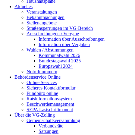
Haushaltspläne
Aktuelles
Veranstaltungen
Bekanntmachungen
Stellenangebote
Straßensperrungen im VG-Bereich
Ausschreibungen / Vergabe
Information über Ausschreibungen
Information über Vergaben
Wahlen / Abstimmungen
Kommunalwahl 2026
Bundestagswahl 2025
Europawahl 2024
Notrufnummern
Behördenservice Online
Online Services
Sicheres Kontaktformular
Fundbüro online
Ratsinformationssystem
Beschwerdemanagement
SEPA Lastschriftmandat
Über die VG-Zolling
Gemeinschaftsversammlung
Verbandsräte
Satzungen