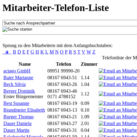
Mitarbeiter-Telefon-Liste
Sprung zu den Mitarbeitern mit dem Anfangsbuchstaben:
a
B
D
E
F
G
H
K
L
M
N
O
P
R
S
T
V
W
Z
Telefonliste der M
Name
Telefon
Zimmer
actago GmbH
09951 99990-20
Baier Marianne
08167 6943-51
1.14
Beck Silvia
08167 6943-26
1.04
Berger Dominik
08167 6943-46
1.12
Erster Bürgermeister
0171 4788152
Best Susanne
08167 6943-19
0.09
Brandmeier Elisabeth
08167 6943-13
0.10
Burger Thomas
08167 6943-21
1.09
Dauer Daniela
08167 6943-27
2.01
Dauer Martin
08167 6943-31
0.04
Eckebrecht Manuela
08167 6943-59
1.14