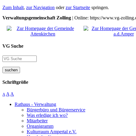
Zum Inhalt
,
zur Navigation
oder
zur Startseite
springen.
Verwaltungsgemeinschaft Zolling
| Online: https://www.vg-zolling.
VG Suche
suchen
Schriftgröße
A
A
A
Rathaus - Verwaltung
Bürgerbüro und Bürgerservice
Was erledige ich wo?
Mitarbeiter
Organigramm
Kulturraum Ampertal e.V.