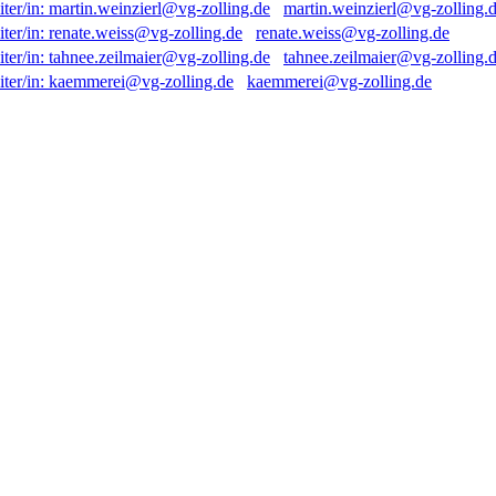
martin.weinzierl@vg-zolling.
renate.weiss@vg-zolling.de
tahnee.zeilmaier@vg-zolling.
kaemmerei@vg-zolling.de