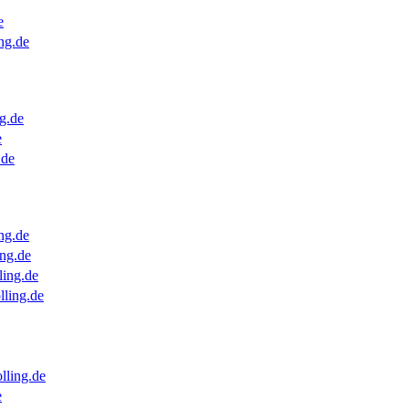
e
ng.de
g.de
e
.de
ng.de
ng.de
ling.de
lling.de
lling.de
e