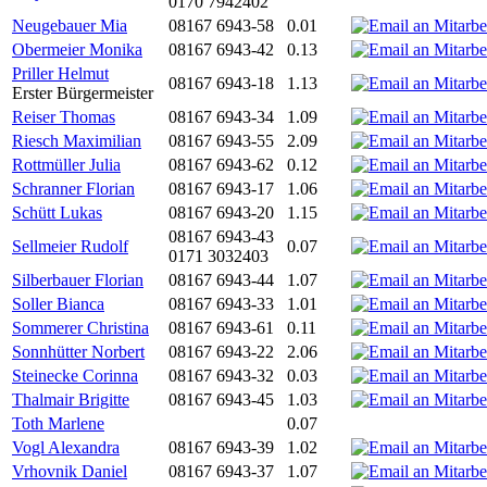
0170 7942402
Neugebauer Mia
08167 6943-58
0.01
Obermeier Monika
08167 6943-42
0.13
Priller Helmut
08167 6943-18
1.13
Erster Bürgermeister
Reiser Thomas
08167 6943-34
1.09
Riesch Maximilian
08167 6943-55
2.09
Rottmüller Julia
08167 6943-62
0.12
Schranner Florian
08167 6943-17
1.06
Schütt Lukas
08167 6943-20
1.15
08167 6943-43
Sellmeier Rudolf
0.07
0171 3032403
Silberbauer Florian
08167 6943-44
1.07
Soller Bianca
08167 6943-33
1.01
Sommerer Christina
08167 6943-61
0.11
Sonnhütter Norbert
08167 6943-22
2.06
Steinecke Corinna
08167 6943-32
0.03
Thalmair Brigitte
08167 6943-45
1.03
Toth Marlene
0.07
Vogl Alexandra
08167 6943-39
1.02
Vrhovnik Daniel
08167 6943-37
1.07