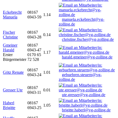
Eckebrecht
08167
1.14
Manuela
6943-59
manuela.eckebrecht@vg-
zolling.de
Fischer
08167
0.14
Christine
6943-28
christine.fischer@vg-zolling.de
Gmeiner
08167
Harald
6943-47
1.17
Erster
0170 65
harald.gmeiner@vg-zolling.de
Bürgermeister
72 528
08167
Götz Renate
1.01
6943-24
gebuehren.steuern@vg-
zolling.de
08167
Gresser Ute
0.01
6943-11
ute.gresser@vg-zolling.de
Haberl
08167
1.05
Brigitte
6943-25
brigitte.haberl@vg-zolling.de