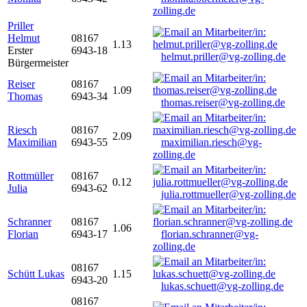
zolling.de
Priller
Helmut
08167
1.13
Erster
6943-18
helmut.priller@vg-zolling.de
Bürgermeister
Reiser
08167
1.09
Thomas
6943-34
thomas.reiser@vg-zolling.de
Riesch
08167
2.09
Maximilian
6943-55
maximilian.riesch@vg-
zolling.de
Rottmüller
08167
0.12
Julia
6943-62
julia.rottmueller@vg-zolling.de
Schranner
08167
1.06
Florian
6943-17
florian.schranner@vg-
zolling.de
08167
Schütt Lukas
1.15
6943-20
lukas.schuett@vg-zolling.de
08167