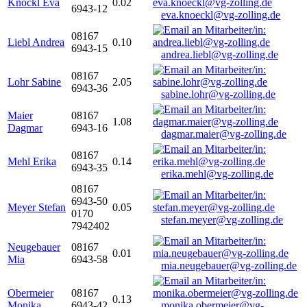
Knöckl Eva
0.02
6943-12
eva.knoeckl@vg-zolling.de
08167
Liebl Andrea
0.10
6943-15
andrea.liebl@vg-zolling.de
08167
Lohr Sabine
2.05
6943-36
sabine.lohr@vg-zolling.de
Maier
08167
1.08
Dagmar
6943-16
dagmar.maier@vg-zolling.de
08167
Mehl Erika
0.14
6943-35
erika.mehl@vg-zolling.de
08167
6943-50
Meyer Stefan
0.05
0170
stefan.meyer@vg-zolling.de
7942402
Neugebauer
08167
0.01
Mia
6943-58
mia.neugebauer@vg-zolling.de
Obermeier
08167
0.13
Monika
6943-42
monika.obermeier@vg-