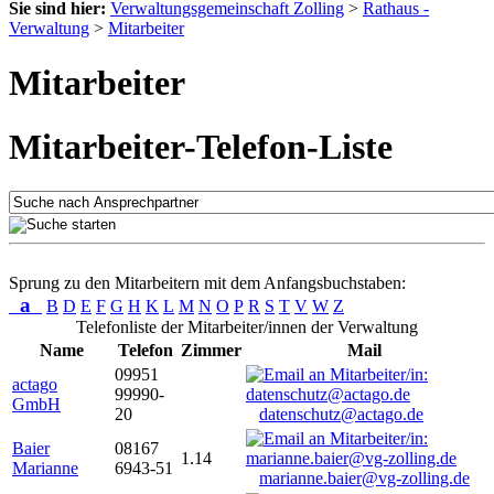
Sie sind hier:
Verwaltungsgemeinschaft Zolling
>
Rathaus -
Verwaltung
>
Mitarbeiter
Mitarbeiter
Mitarbeiter-Telefon-Liste
Sprung zu den Mitarbeitern mit dem Anfangsbuchstaben:
a
B
D
E
F
G
H
K
L
M
N
O
P
R
S
T
V
W
Z
Telefonliste der Mitarbeiter/innen der Verwaltung
Name
Telefon
Zimmer
Mail
09951
actago
99990-
GmbH
20
datenschutz@actago.de
Baier
08167
1.14
Marianne
6943-51
marianne.baier@vg-zolling.de