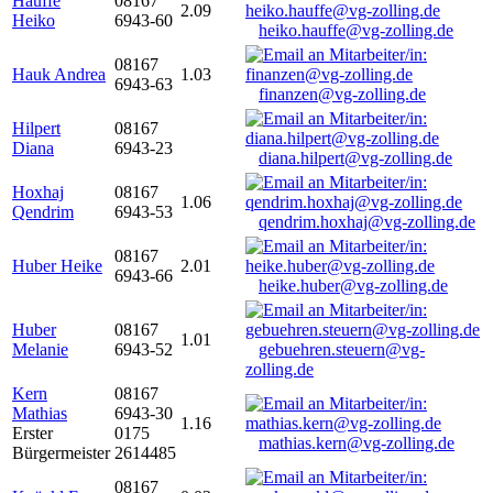
Hauffe
08167
2.09
Heiko
6943-60
heiko.hauffe@vg-zolling.de
08167
Hauk Andrea
1.03
6943-63
finanzen@vg-zolling.de
Hilpert
08167
Diana
6943-23
diana.hilpert@vg-zolling.de
Hoxhaj
08167
1.06
Qendrim
6943-53
qendrim.hoxhaj@vg-zolling.de
08167
Huber Heike
2.01
6943-66
heike.huber@vg-zolling.de
Huber
08167
1.01
Melanie
6943-52
gebuehren.steuern@vg-
zolling.de
Kern
08167
Mathias
6943-30
1.16
Erster
0175
mathias.kern@vg-zolling.de
Bürgermeister
2614485
08167