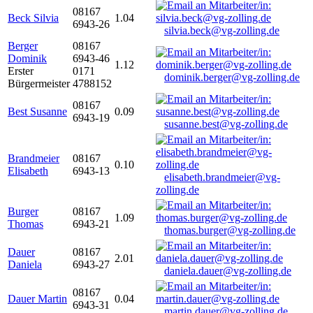
08167
Beck Silvia
1.04
6943-26
silvia.beck@vg-zolling.de
Berger
08167
Dominik
6943-46
1.12
Erster
0171
dominik.berger@vg-zolling.de
Bürgermeister
4788152
08167
Best Susanne
0.09
6943-19
susanne.best@vg-zolling.de
Brandmeier
08167
0.10
Elisabeth
6943-13
elisabeth.brandmeier@vg-
zolling.de
Burger
08167
1.09
Thomas
6943-21
thomas.burger@vg-zolling.de
Dauer
08167
2.01
Daniela
6943-27
daniela.dauer@vg-zolling.de
08167
Dauer Martin
0.04
6943-31
martin.dauer@vg-zolling.de