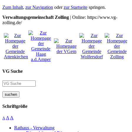
Zum Inhalt
,
zur Navigation
oder
zur Startseite
springen.
Verwaltungsgemeinschaft Zolling
| Online: https://www.vg-
zolling.de/
VG Suche
suchen
Schriftgröße
A
A
A
Rathaus - Verwaltung