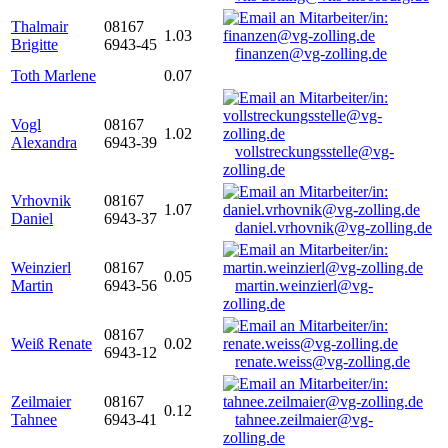
Thalmair
08167
1.03
Brigitte
6943-45
finanzen@vg-zolling.de
Toth Marlene
0.07
Vogl
08167
1.02
Alexandra
6943-39
vollstreckungsstelle@vg-
zolling.de
Vrhovnik
08167
1.07
Daniel
6943-37
daniel.vrhovnik@vg-zolling.de
Weinzierl
08167
0.05
Martin
6943-56
martin.weinzierl@vg-
zolling.de
08167
Weiß Renate
0.02
6943-12
renate.weiss@vg-zolling.de
Zeilmaier
08167
0.12
Tahnee
6943-41
tahnee.zeilmaier@vg-
zolling.de