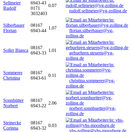
Sellmeier
6943-43
0.07
Rudolf
0171
rudolf.sellmeier@vg-zolling.de
3032403
Silberbauer
08167
1.07
Florian
6943-44
florian.silberbauer@vg-
zolling.de
08167
Soller Bianca
1.01
6943-33
gebuehren.steuern@vg-
zolling.de
Sommerer
08167
0.11
Christina
6943-61
christina.sommerer@vg-
zolling.de
Sonnhütter
08167
2.06
Norbert
6943-22
norbert.sonnhuetter@vg-
zolling.de
Steinecke
08167
0.03
Corinna
6943-32
vhs-zolling@vhs-moosburg.de