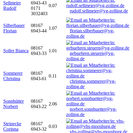
Sellmeier
6943-43
0.07
Rudolf
0171
rudolf.sellmeier@vg-zolling.de
3032403
Silberbauer
08167
1.07
Florian
6943-44
florian.silberbauer@vg-
zolling.de
08167
Soller Bianca
1.01
6943-33
gebuehren.steuern@vg-
zolling.de
Sommerer
08167
0.11
Christina
6943-61
christina.sommerer@vg-
zolling.de
Sonnhütter
08167
2.06
Norbert
6943-22
norbert.sonnhuetter@vg-
zolling.de
Steinecke
08167
0.03
Corinna
6943-32
vhs-zolling@vhs-moosburg.de