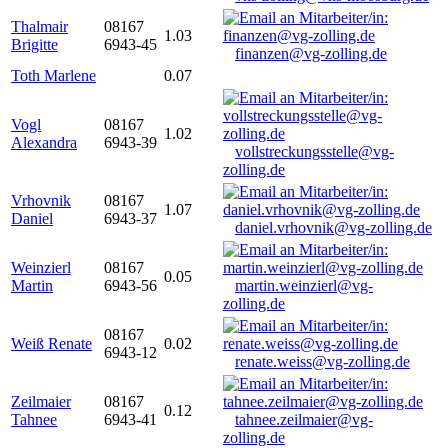
Thalmair
08167
1.03
Brigitte
6943-45
finanzen@vg-zolling.de
Toth Marlene
0.07
Vogl
08167
1.02
Alexandra
6943-39
vollstreckungsstelle@vg-
zolling.de
Vrhovnik
08167
1.07
Daniel
6943-37
daniel.vrhovnik@vg-zolling.de
Weinzierl
08167
0.05
Martin
6943-56
martin.weinzierl@vg-
zolling.de
08167
Weiß Renate
0.02
6943-12
renate.weiss@vg-zolling.de
Zeilmaier
08167
0.12
Tahnee
6943-41
tahnee.zeilmaier@vg-
zolling.de