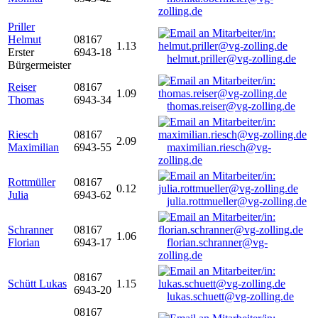
zolling.de
Priller
Helmut
08167
1.13
Erster
6943-18
helmut.priller@vg-zolling.de
Bürgermeister
Reiser
08167
1.09
Thomas
6943-34
thomas.reiser@vg-zolling.de
Riesch
08167
2.09
Maximilian
6943-55
maximilian.riesch@vg-
zolling.de
Rottmüller
08167
0.12
Julia
6943-62
julia.rottmueller@vg-zolling.de
Schranner
08167
1.06
Florian
6943-17
florian.schranner@vg-
zolling.de
08167
Schütt Lukas
1.15
6943-20
lukas.schuett@vg-zolling.de
08167