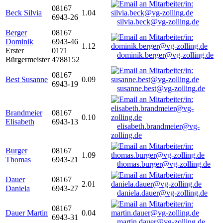
08167
Beck Silvia
1.04
6943-26
silvia.beck@vg-zolling.de
Berger
08167
Dominik
6943-46
1.12
Erster
0171
dominik.berger@vg-zolling.de
Bürgermeister
4788152
08167
Best Susanne
0.09
6943-19
susanne.best@vg-zolling.de
Brandmeier
08167
0.10
Elisabeth
6943-13
elisabeth.brandmeier@vg-
zolling.de
Burger
08167
1.09
Thomas
6943-21
thomas.burger@vg-zolling.de
Dauer
08167
2.01
Daniela
6943-27
daniela.dauer@vg-zolling.de
08167
Dauer Martin
0.04
6943-31
martin.dauer@vg-zolling.de