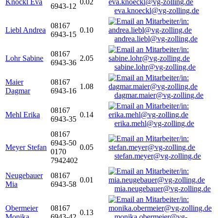
Knöckl Eva
0.02
6943-12
eva.knoeckl@vg-zolling.de
08167
Liebl Andrea
0.10
6943-15
andrea.liebl@vg-zolling.de
08167
Lohr Sabine
2.05
6943-36
sabine.lohr@vg-zolling.de
Maier
08167
1.08
Dagmar
6943-16
dagmar.maier@vg-zolling.de
08167
Mehl Erika
0.14
6943-35
erika.mehl@vg-zolling.de
08167
6943-50
Meyer Stefan
0.05
0170
stefan.meyer@vg-zolling.de
7942402
Neugebauer
08167
0.01
Mia
6943-58
mia.neugebauer@vg-zolling.de
Obermeier
08167
0.13
Monika
6943-42
monika.obermeier@vg-