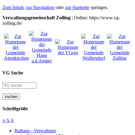
Zum Inhalt
,
zur Navigation
oder
zur Startseite
springen.
Verwaltungsgemeinschaft Zolling
| Online: https://www.vg-
zolling.de/
VG Suche
suchen
Schriftgröße
A
A
A
Rathaus - Verwaltung