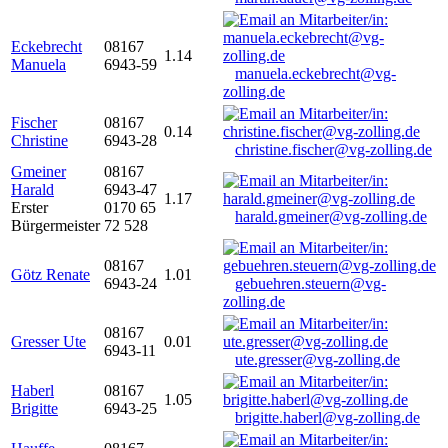
Eckebrecht
08167
1.14
Manuela
6943-59
manuela.eckebrecht@vg-
zolling.de
Fischer
08167
0.14
Christine
6943-28
christine.fischer@vg-zolling.de
Gmeiner
08167
Harald
6943-47
1.17
Erster
0170 65
harald.gmeiner@vg-zolling.de
Bürgermeister
72 528
08167
Götz Renate
1.01
6943-24
gebuehren.steuern@vg-
zolling.de
08167
Gresser Ute
0.01
6943-11
ute.gresser@vg-zolling.de
Haberl
08167
1.05
Brigitte
6943-25
brigitte.haberl@vg-zolling.de