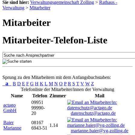
Sie sind hier:
Verwaltungsgemeinschaft Zolling
>
Rathaus -
Verwaltung
>
Mitarbeiter
Mitarbeiter
Mitarbeiter-Telefon-Liste
Sprung zu den Mitarbeitern mit dem Anfangsbuchstaben:
a
B
D
E
F
G
H
K
L
M
N
O
P
R
S
T
V
W
Z
Telefonliste der Mitarbeiter/innen der Verwaltung
Name
Telefon
Zimmer
Mail
09951
actago
99990-
GmbH
20
datenschutz@actago.de
Baier
08167
1.14
Marianne
6943-51
marianne.baier@vg-zolling.de