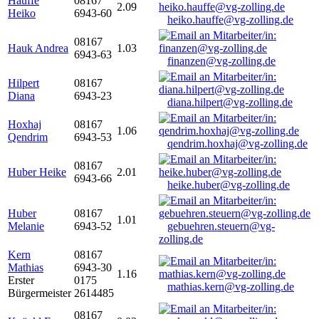
Hauffe
08167
2.09
Heiko
6943-60
heiko.hauffe@vg-zolling.de
08167
Hauk Andrea
1.03
6943-63
finanzen@vg-zolling.de
Hilpert
08167
Diana
6943-23
diana.hilpert@vg-zolling.de
Hoxhaj
08167
1.06
Qendrim
6943-53
qendrim.hoxhaj@vg-zolling.de
08167
Huber Heike
2.01
6943-66
heike.huber@vg-zolling.de
Huber
08167
1.01
Melanie
6943-52
gebuehren.steuern@vg-
zolling.de
Kern
08167
Mathias
6943-30
1.16
Erster
0175
mathias.kern@vg-zolling.de
Bürgermeister
2614485
08167