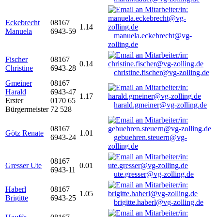
Eckebrecht
08167
1.14
Manuela
6943-59
manuela.eckebrecht@vg-
zolling.de
Fischer
08167
0.14
Christine
6943-28
christine.fischer@vg-zolling.de
Gmeiner
08167
Harald
6943-47
1.17
Erster
0170 65
harald.gmeiner@vg-zolling.de
Bürgermeister
72 528
08167
Götz Renate
1.01
6943-24
gebuehren.steuern@vg-
zolling.de
08167
Gresser Ute
0.01
6943-11
ute.gresser@vg-zolling.de
Haberl
08167
1.05
Brigitte
6943-25
brigitte.haberl@vg-zolling.de