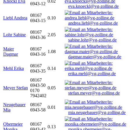
Knöckl Eva
0.02
6943-12
eva.knoeckl@vg-zolling.de
08167
Liebl Andrea
0.10
6943-15
andrea.liebl@vg-zolling.de
08167
Lohr Sabine
2.05
6943-36
sabine.lohr@vg-zolling.de
Maier
08167
1.08
Dagmar
6943-16
dagmar.maier@vg-zolling.de
08167
Mehl Erika
0.14
6943-35
erika.mehl@vg-zolling.de
08167
6943-50
Meyer Stefan
0.05
0170
stefan.meyer@vg-zolling.de
7942402
Neugebauer
08167
0.01
Mia
6943-58
mia.neugebauer@vg-zolling.de
Obermeier
08167
0.13
Monika
6943-42
monika.obermeier@vg-