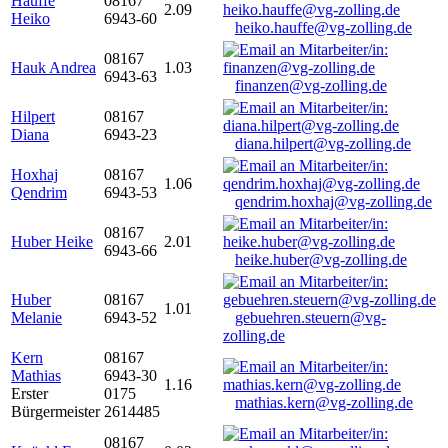
Hauffe
08167
2.09
Heiko
6943-60
heiko.hauffe@vg-zolling.de
08167
Hauk Andrea
1.03
6943-63
finanzen@vg-zolling.de
Hilpert
08167
Diana
6943-23
diana.hilpert@vg-zolling.de
Hoxhaj
08167
1.06
Qendrim
6943-53
qendrim.hoxhaj@vg-zolling.de
08167
Huber Heike
2.01
6943-66
heike.huber@vg-zolling.de
Huber
08167
1.01
Melanie
6943-52
gebuehren.steuern@vg-
zolling.de
Kern
08167
Mathias
6943-30
1.16
Erster
0175
mathias.kern@vg-zolling.de
Bürgermeister
2614485
08167