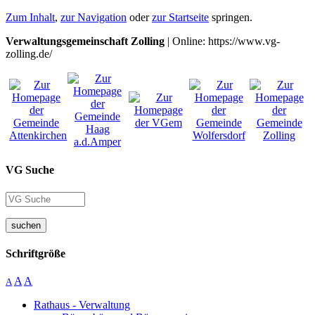
Zum Inhalt
,
zur Navigation
oder
zur Startseite
springen.
Verwaltungsgemeinschaft Zolling
| Online: https://www.vg-
zolling.de/
VG Suche
suchen
Schriftgröße
A
A
A
Rathaus - Verwaltung