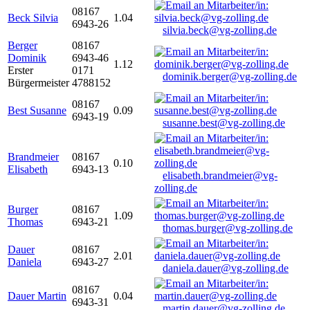
08167
Beck Silvia
1.04
6943-26
silvia.beck@vg-zolling.de
Berger
08167
Dominik
6943-46
1.12
Erster
0171
dominik.berger@vg-zolling.de
Bürgermeister
4788152
08167
Best Susanne
0.09
6943-19
susanne.best@vg-zolling.de
Brandmeier
08167
0.10
Elisabeth
6943-13
elisabeth.brandmeier@vg-
zolling.de
Burger
08167
1.09
Thomas
6943-21
thomas.burger@vg-zolling.de
Dauer
08167
2.01
Daniela
6943-27
daniela.dauer@vg-zolling.de
08167
Dauer Martin
0.04
6943-31
martin.dauer@vg-zolling.de