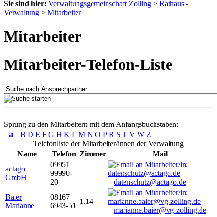
Sie sind hier:
Verwaltungsgemeinschaft Zolling
>
Rathaus -
Verwaltung
>
Mitarbeiter
Mitarbeiter
Mitarbeiter-Telefon-Liste
Sprung zu den Mitarbeitern mit dem Anfangsbuchstaben:
a
B
D
E
F
G
H
K
L
M
N
O
P
R
S
T
V
W
Z
Telefonliste der Mitarbeiter/innen der Verwaltung
Name
Telefon
Zimmer
Mail
09951
actago
99990-
GmbH
20
datenschutz@actago.de
Baier
08167
1.14
Marianne
6943-51
marianne.baier@vg-zolling.de