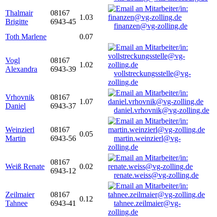
Thalmair
08167
1.03
Brigitte
6943-45
finanzen@vg-zolling.de
Toth Marlene
0.07
Vogl
08167
1.02
Alexandra
6943-39
vollstreckungsstelle@vg-
zolling.de
Vrhovnik
08167
1.07
Daniel
6943-37
daniel.vrhovnik@vg-zolling.de
Weinzierl
08167
0.05
Martin
6943-56
martin.weinzierl@vg-
zolling.de
08167
Weiß Renate
0.02
6943-12
renate.weiss@vg-zolling.de
Zeilmaier
08167
0.12
Tahnee
6943-41
tahnee.zeilmaier@vg-
zolling.de