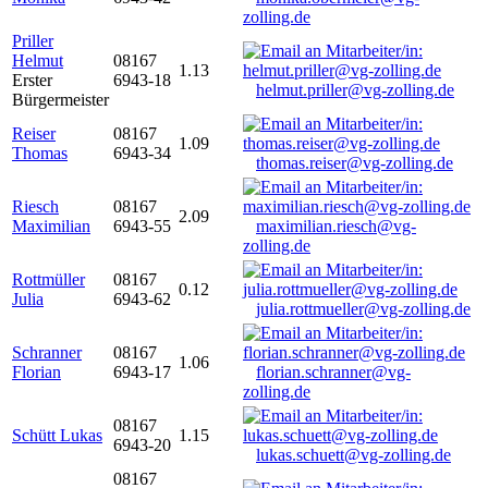
zolling.de
Priller
Helmut
08167
1.13
Erster
6943-18
helmut.priller@vg-zolling.de
Bürgermeister
Reiser
08167
1.09
Thomas
6943-34
thomas.reiser@vg-zolling.de
Riesch
08167
2.09
Maximilian
6943-55
maximilian.riesch@vg-
zolling.de
Rottmüller
08167
0.12
Julia
6943-62
julia.rottmueller@vg-zolling.de
Schranner
08167
1.06
Florian
6943-17
florian.schranner@vg-
zolling.de
08167
Schütt Lukas
1.15
6943-20
lukas.schuett@vg-zolling.de
08167