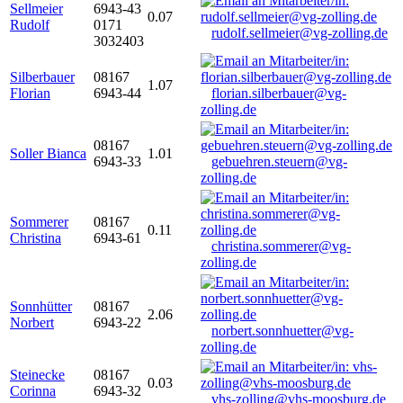
Sellmeier
6943-43
0.07
Rudolf
0171
rudolf.sellmeier@vg-zolling.de
3032403
Silberbauer
08167
1.07
Florian
6943-44
florian.silberbauer@vg-
zolling.de
08167
Soller Bianca
1.01
6943-33
gebuehren.steuern@vg-
zolling.de
Sommerer
08167
0.11
Christina
6943-61
christina.sommerer@vg-
zolling.de
Sonnhütter
08167
2.06
Norbert
6943-22
norbert.sonnhuetter@vg-
zolling.de
Steinecke
08167
0.03
Corinna
6943-32
vhs-zolling@vhs-moosburg.de