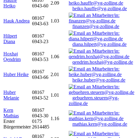
Hauffe
08167
2.09
Heiko
6943-60
heiko.hauffe@vg-zolling.de
08167
Hauk Andrea
1.03
6943-63
finanzen@vg-zolling.de
Hilpert
08167
Diana
6943-23
diana.hilpert@vg-zolling.de
Hoxhaj
08167
1.06
Qendrim
6943-53
qendrim.hoxhaj@vg-zolling.de
08167
Huber Heike
2.01
6943-66
heike.huber@vg-zolling.de
Huber
08167
1.01
Melanie
6943-52
gebuehren.steuern@vg-
zolling.de
Kern
08167
Mathias
6943-30
1.16
Erster
0175
mathias.kern@vg-zolling.de
Bürgermeister
2614485
08167