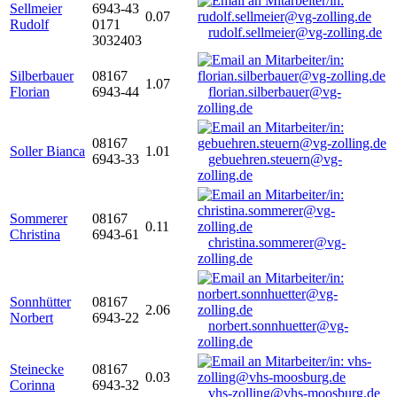
Sellmeier
6943-43
0.07
Rudolf
0171
rudolf.sellmeier@vg-zolling.de
3032403
Silberbauer
08167
1.07
Florian
6943-44
florian.silberbauer@vg-
zolling.de
08167
Soller Bianca
1.01
6943-33
gebuehren.steuern@vg-
zolling.de
Sommerer
08167
0.11
Christina
6943-61
christina.sommerer@vg-
zolling.de
Sonnhütter
08167
2.06
Norbert
6943-22
norbert.sonnhuetter@vg-
zolling.de
Steinecke
08167
0.03
Corinna
6943-32
vhs-zolling@vhs-moosburg.de