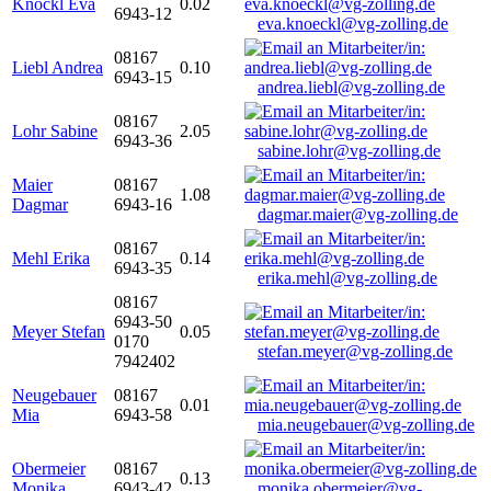
Knöckl Eva
0.02
6943-12
eva.knoeckl@vg-zolling.de
08167
Liebl Andrea
0.10
6943-15
andrea.liebl@vg-zolling.de
08167
Lohr Sabine
2.05
6943-36
sabine.lohr@vg-zolling.de
Maier
08167
1.08
Dagmar
6943-16
dagmar.maier@vg-zolling.de
08167
Mehl Erika
0.14
6943-35
erika.mehl@vg-zolling.de
08167
6943-50
Meyer Stefan
0.05
0170
stefan.meyer@vg-zolling.de
7942402
Neugebauer
08167
0.01
Mia
6943-58
mia.neugebauer@vg-zolling.de
Obermeier
08167
0.13
Monika
6943-42
monika.obermeier@vg-