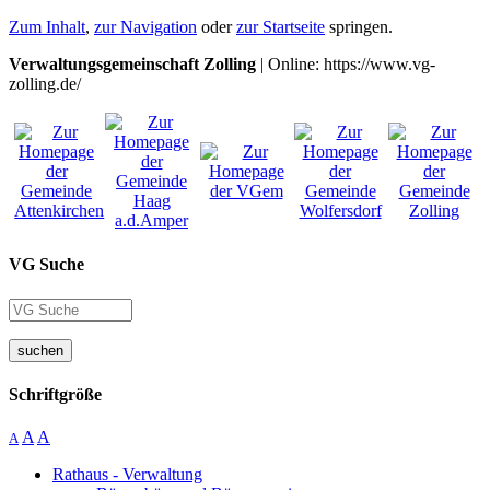
Zum Inhalt
,
zur Navigation
oder
zur Startseite
springen.
Verwaltungsgemeinschaft Zolling
| Online: https://www.vg-
zolling.de/
VG Suche
suchen
Schriftgröße
A
A
A
Rathaus - Verwaltung