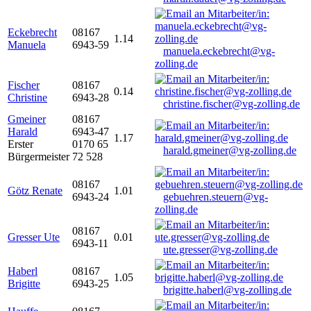
Eckebrecht
08167
1.14
Manuela
6943-59
manuela.eckebrecht@vg-
zolling.de
Fischer
08167
0.14
Christine
6943-28
christine.fischer@vg-zolling.de
Gmeiner
08167
Harald
6943-47
1.17
Erster
0170 65
harald.gmeiner@vg-zolling.de
Bürgermeister
72 528
08167
Götz Renate
1.01
6943-24
gebuehren.steuern@vg-
zolling.de
08167
Gresser Ute
0.01
6943-11
ute.gresser@vg-zolling.de
Haberl
08167
1.05
Brigitte
6943-25
brigitte.haberl@vg-zolling.de