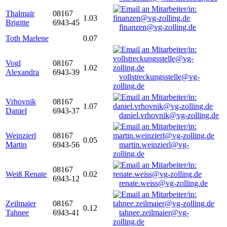
Thalmair
08167
1.03
Brigitte
6943-45
finanzen@vg-zolling.de
Toth Marlene
0.07
Vogl
08167
1.02
Alexandra
6943-39
vollstreckungsstelle@vg-
zolling.de
Vrhovnik
08167
1.07
Daniel
6943-37
daniel.vrhovnik@vg-zolling.de
Weinzierl
08167
0.05
Martin
6943-56
martin.weinzierl@vg-
zolling.de
08167
Weiß Renate
0.02
6943-12
renate.weiss@vg-zolling.de
Zeilmaier
08167
0.12
Tahnee
6943-41
tahnee.zeilmaier@vg-
zolling.de