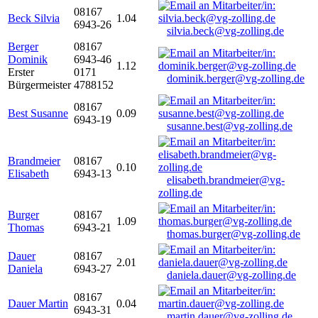
08167
Beck Silvia
1.04
6943-26
silvia.beck@vg-zolling.de
Berger
08167
Dominik
6943-46
1.12
Erster
0171
dominik.berger@vg-zolling.de
Bürgermeister
4788152
08167
Best Susanne
0.09
6943-19
susanne.best@vg-zolling.de
Brandmeier
08167
0.10
Elisabeth
6943-13
elisabeth.brandmeier@vg-
zolling.de
Burger
08167
1.09
Thomas
6943-21
thomas.burger@vg-zolling.de
Dauer
08167
2.01
Daniela
6943-27
daniela.dauer@vg-zolling.de
08167
Dauer Martin
0.04
6943-31
martin.dauer@vg-zolling.de