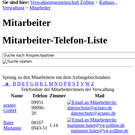
Sie sind hier:
Verwaltungsgemeinschaft Zolling
>
Rathaus -
Verwaltung
>
Mitarbeiter
Mitarbeiter
Mitarbeiter-Telefon-Liste
Sprung zu den Mitarbeitern mit dem Anfangsbuchstaben:
a
B
D
E
F
G
H
K
L
M
N
O
P
R
S
T
V
W
Z
Telefonliste der Mitarbeiter/innen der Verwaltung
Name
Telefon
Zimmer
Mail
09951
actago
99990-
GmbH
20
datenschutz@actago.de
Baier
08167
1.14
Marianne
6943-51
marianne.baier@vg-zolling.de