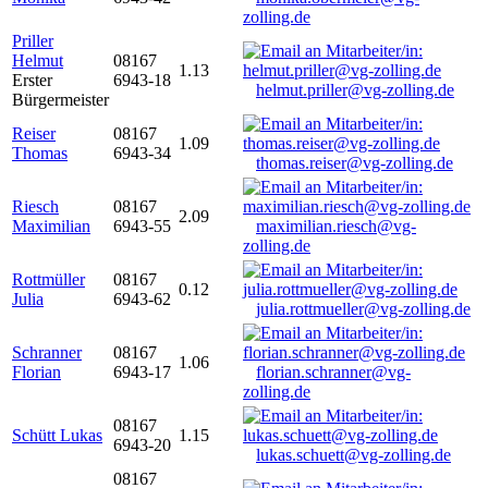
zolling.de
Priller
Helmut
08167
1.13
Erster
6943-18
helmut.priller@vg-zolling.de
Bürgermeister
Reiser
08167
1.09
Thomas
6943-34
thomas.reiser@vg-zolling.de
Riesch
08167
2.09
Maximilian
6943-55
maximilian.riesch@vg-
zolling.de
Rottmüller
08167
0.12
Julia
6943-62
julia.rottmueller@vg-zolling.de
Schranner
08167
1.06
Florian
6943-17
florian.schranner@vg-
zolling.de
08167
Schütt Lukas
1.15
6943-20
lukas.schuett@vg-zolling.de
08167