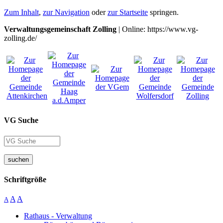
Zum Inhalt
,
zur Navigation
oder
zur Startseite
springen.
Verwaltungsgemeinschaft Zolling
| Online: https://www.vg-
zolling.de/
VG Suche
suchen
Schriftgröße
A
A
A
Rathaus - Verwaltung