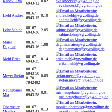
Knöckl Eva
0.02
6943-12
eva.knoeckl@vg-zolling.de
08167
Liebl Andrea
0.10
6943-15
andrea.liebl@vg-zolling.de
08167
Lohr Sabine
2.05
6943-36
sabine.lohr@vg-zolling.de
Maier
08167
1.08
Dagmar
6943-16
dagmar.maier@vg-zolling.de
08167
Mehl Erika
0.14
6943-35
erika.mehl@vg-zolling.de
08167
6943-50
Meyer Stefan
0.05
0170
stefan.meyer@vg-zolling.de
7942402
Neugebauer
08167
0.01
Mia
6943-58
mia.neugebauer@vg-zolling.de
Obermeier
08167
0.13
Monika
6943-42
monika.obermeier@vg-