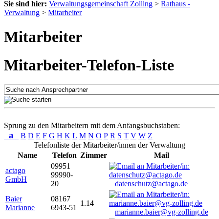
Sie sind hier:
Verwaltungsgemeinschaft Zolling
>
Rathaus -
Verwaltung
>
Mitarbeiter
Mitarbeiter
Mitarbeiter-Telefon-Liste
Sprung zu den Mitarbeitern mit dem Anfangsbuchstaben:
a
B
D
E
F
G
H
K
L
M
N
O
P
R
S
T
V
W
Z
Telefonliste der Mitarbeiter/innen der Verwaltung
Name
Telefon
Zimmer
Mail
09951
actago
99990-
GmbH
20
datenschutz@actago.de
Baier
08167
1.14
Marianne
6943-51
marianne.baier@vg-zolling.de