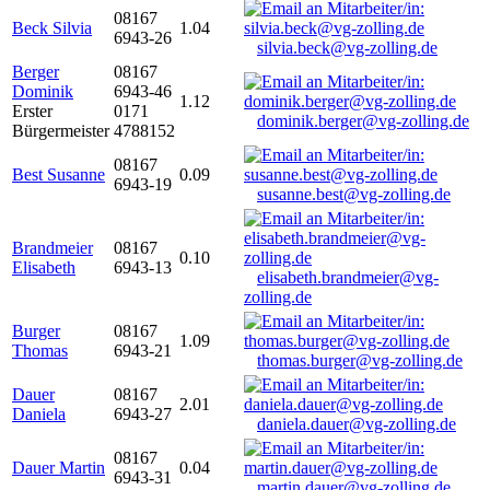
08167
Beck Silvia
1.04
6943-26
silvia.beck@vg-zolling.de
Berger
08167
Dominik
6943-46
1.12
Erster
0171
dominik.berger@vg-zolling.de
Bürgermeister
4788152
08167
Best Susanne
0.09
6943-19
susanne.best@vg-zolling.de
Brandmeier
08167
0.10
Elisabeth
6943-13
elisabeth.brandmeier@vg-
zolling.de
Burger
08167
1.09
Thomas
6943-21
thomas.burger@vg-zolling.de
Dauer
08167
2.01
Daniela
6943-27
daniela.dauer@vg-zolling.de
08167
Dauer Martin
0.04
6943-31
martin.dauer@vg-zolling.de