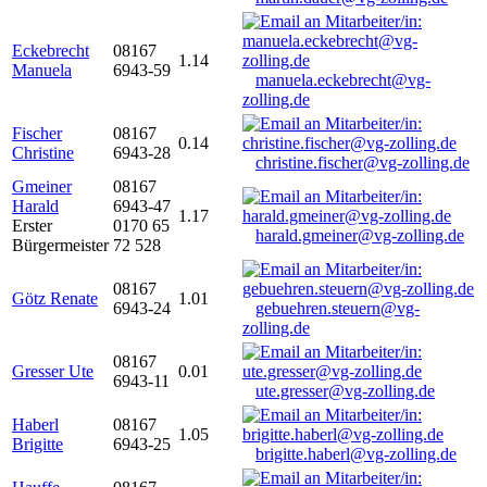
Eckebrecht
08167
1.14
Manuela
6943-59
manuela.eckebrecht@vg-
zolling.de
Fischer
08167
0.14
Christine
6943-28
christine.fischer@vg-zolling.de
Gmeiner
08167
Harald
6943-47
1.17
Erster
0170 65
harald.gmeiner@vg-zolling.de
Bürgermeister
72 528
08167
Götz Renate
1.01
6943-24
gebuehren.steuern@vg-
zolling.de
08167
Gresser Ute
0.01
6943-11
ute.gresser@vg-zolling.de
Haberl
08167
1.05
Brigitte
6943-25
brigitte.haberl@vg-zolling.de