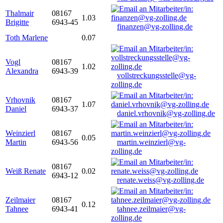
Thalmair
08167
1.03
Brigitte
6943-45
finanzen@vg-zolling.de
Toth Marlene
0.07
Vogl
08167
1.02
Alexandra
6943-39
vollstreckungsstelle@vg-
zolling.de
Vrhovnik
08167
1.07
Daniel
6943-37
daniel.vrhovnik@vg-zolling.de
Weinzierl
08167
0.05
Martin
6943-56
martin.weinzierl@vg-
zolling.de
08167
Weiß Renate
0.02
6943-12
renate.weiss@vg-zolling.de
Zeilmaier
08167
0.12
Tahnee
6943-41
tahnee.zeilmaier@vg-
zolling.de