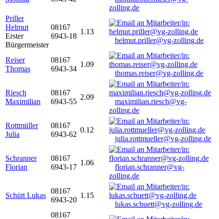
zolling.de
Priller
Helmut
08167
1.13
Erster
6943-18
helmut.priller@vg-zolling.de
Bürgermeister
Reiser
08167
1.09
Thomas
6943-34
thomas.reiser@vg-zolling.de
Riesch
08167
2.09
Maximilian
6943-55
maximilian.riesch@vg-
zolling.de
Rottmüller
08167
0.12
Julia
6943-62
julia.rottmueller@vg-zolling.de
Schranner
08167
1.06
Florian
6943-17
florian.schranner@vg-
zolling.de
08167
Schütt Lukas
1.15
6943-20
lukas.schuett@vg-zolling.de
08167