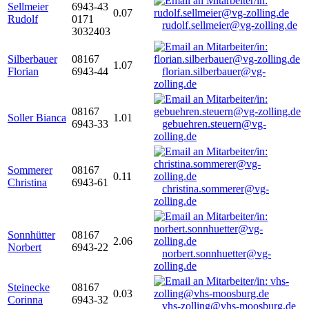
Sellmeier
6943-43
0.07
Rudolf
0171
rudolf.sellmeier@vg-zolling.de
3032403
Silberbauer
08167
1.07
Florian
6943-44
florian.silberbauer@vg-
zolling.de
08167
Soller Bianca
1.01
6943-33
gebuehren.steuern@vg-
zolling.de
Sommerer
08167
0.11
Christina
6943-61
christina.sommerer@vg-
zolling.de
Sonnhütter
08167
2.06
Norbert
6943-22
norbert.sonnhuetter@vg-
zolling.de
Steinecke
08167
0.03
Corinna
6943-32
vhs-zolling@vhs-moosburg.de