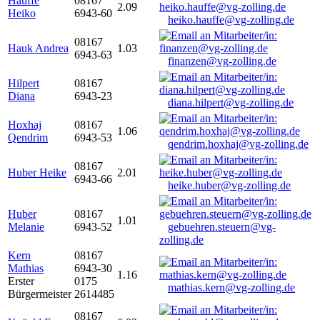
Hauffe
08167
2.09
Heiko
6943-60
heiko.hauffe@vg-zolling.de
08167
Hauk Andrea
1.03
6943-63
finanzen@vg-zolling.de
Hilpert
08167
Diana
6943-23
diana.hilpert@vg-zolling.de
Hoxhaj
08167
1.06
Qendrim
6943-53
qendrim.hoxhaj@vg-zolling.de
08167
Huber Heike
2.01
6943-66
heike.huber@vg-zolling.de
Huber
08167
1.01
Melanie
6943-52
gebuehren.steuern@vg-
zolling.de
Kern
08167
Mathias
6943-30
1.16
Erster
0175
mathias.kern@vg-zolling.de
Bürgermeister
2614485
08167