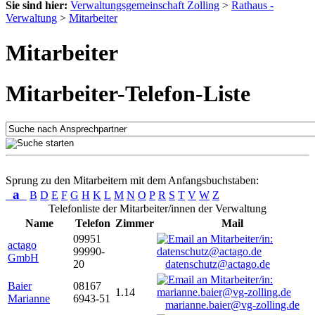
Sie sind hier:
Verwaltungsgemeinschaft Zolling
>
Rathaus -
Verwaltung
>
Mitarbeiter
Mitarbeiter
Mitarbeiter-Telefon-Liste
Sprung zu den Mitarbeitern mit dem Anfangsbuchstaben:
a
B
D
E
F
G
H
K
L
M
N
O
P
R
S
T
V
W
Z
Telefonliste der Mitarbeiter/innen der Verwaltung
Name
Telefon
Zimmer
Mail
09951
actago
99990-
GmbH
20
datenschutz@actago.de
Baier
08167
1.14
Marianne
6943-51
marianne.baier@vg-zolling.de