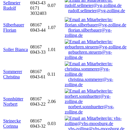
Sellmeier
6943-43
0.07
Rudolf
0171
rudolf.sellmeier@vg-zolling.de
3032403
Silberbauer
08167
1.07
Florian
6943-44
florian.silberbauer@vg-
zolling.de
08167
Soller Bianca
1.01
6943-33
gebuehren.steuern@vg-
zolling.de
Sommerer
08167
0.11
Christina
6943-61
christina.sommerer@vg-
zolling.de
Sonnhütter
08167
2.06
Norbert
6943-22
norbert.sonnhuetter@vg-
zolling.de
Steinecke
08167
0.03
Corinna
6943-32
vhs-zolling@vhs-moosburg.de