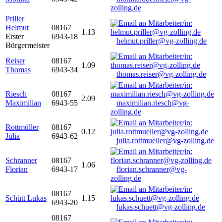
zolling.de
Priller
Helmut
08167
1.13
Erster
6943-18
helmut.priller@vg-zolling.de
Bürgermeister
Reiser
08167
1.09
Thomas
6943-34
thomas.reiser@vg-zolling.de
Riesch
08167
2.09
Maximilian
6943-55
maximilian.riesch@vg-
zolling.de
Rottmüller
08167
0.12
Julia
6943-62
julia.rottmueller@vg-zolling.de
Schranner
08167
1.06
Florian
6943-17
florian.schranner@vg-
zolling.de
08167
Schütt Lukas
1.15
6943-20
lukas.schuett@vg-zolling.de
08167