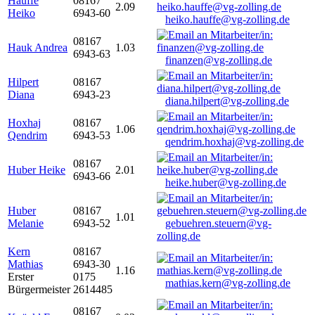
Hauffe
08167
2.09
Heiko
6943-60
heiko.hauffe@vg-zolling.de
08167
Hauk Andrea
1.03
6943-63
finanzen@vg-zolling.de
Hilpert
08167
Diana
6943-23
diana.hilpert@vg-zolling.de
Hoxhaj
08167
1.06
Qendrim
6943-53
qendrim.hoxhaj@vg-zolling.de
08167
Huber Heike
2.01
6943-66
heike.huber@vg-zolling.de
Huber
08167
1.01
Melanie
6943-52
gebuehren.steuern@vg-
zolling.de
Kern
08167
Mathias
6943-30
1.16
Erster
0175
mathias.kern@vg-zolling.de
Bürgermeister
2614485
08167