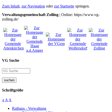
Zum Inhalt
,
zur Navigation
oder
zur Startseite
springen.
Verwaltungsgemeinschaft Zolling
| Online: https://www.vg-
zolling.de/
VG Suche
suchen
Schriftgröße
A
A
A
Rathaus - Verwaltung