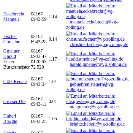
Eckebrecht
08167
1.14
Manuela
6943-59
manuela.eckebrecht@vg-
zolling.de
Fischer
08167
0.14
Christine
6943-28
christine.fischer@vg-zolling.de
Gmeiner
08167
Harald
6943-47
1.17
Erster
0170 65
harald.gmeiner@vg-zolling.de
Bürgermeister
72 528
08167
Götz Renate
1.01
6943-24
gebuehren.steuern@vg-
zolling.de
08167
Gresser Ute
0.01
6943-11
ute.gresser@vg-zolling.de
Haberl
08167
1.05
Brigitte
6943-25
brigitte.haberl@vg-zolling.de