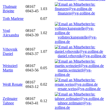
Thalmair
08167
1.03
Brigitte
6943-45
finanzen@vg-zolling.de
Toth Marlene
0.07
Vogl
08167
1.02
Alexandra
6943-39
vollstreckungsstelle@vg-
zolling.de
Vrhovnik
08167
1.07
Daniel
6943-37
daniel.vrhovnik@vg-zolling.de
Weinzierl
08167
0.05
Martin
6943-56
martin.weinzierl@vg-
zolling.de
08167
Weiß Renate
0.02
6943-12
renate.weiss@vg-zolling.de
Zeilmaier
08167
0.12
Tahnee
6943-41
tahnee.zeilmaier@vg-
zolling.de