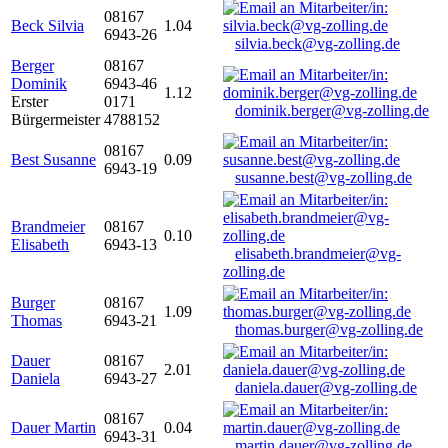
08167
Beck Silvia
1.04
6943-26
silvia.beck@vg-zolling.de
Berger
08167
Dominik
6943-46
1.12
Erster
0171
dominik.berger@vg-zolling.de
Bürgermeister
4788152
08167
Best Susanne
0.09
6943-19
susanne.best@vg-zolling.de
Brandmeier
08167
0.10
Elisabeth
6943-13
elisabeth.brandmeier@vg-
zolling.de
Burger
08167
1.09
Thomas
6943-21
thomas.burger@vg-zolling.de
Dauer
08167
2.01
Daniela
6943-27
daniela.dauer@vg-zolling.de
08167
Dauer Martin
0.04
6943-31
martin.dauer@vg-zolling.de