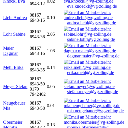
Knöckl Eva
0.02
6943-12
eva.knoeckl@vg-zolling.de
08167
Liebl Andrea
0.10
6943-15
andrea.liebl@vg-zolling.de
08167
Lohr Sabine
2.05
6943-36
sabine.lohr@vg-zolling.de
Maier
08167
1.08
Dagmar
6943-16
dagmar.maier@vg-zolling.de
08167
Mehl Erika
0.14
6943-35
erika.mehl@vg-zolling.de
08167
6943-50
Meyer Stefan
0.05
0170
stefan.meyer@vg-zolling.de
7942402
Neugebauer
08167
0.01
Mia
6943-58
mia.neugebauer@vg-zolling.de
Obermeier
08167
0.13
Monika
6943-42
monika.obermeier@vg-