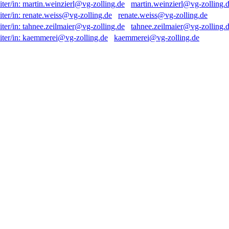
martin.weinzierl@vg-zolling.
renate.weiss@vg-zolling.de
tahnee.zeilmaier@vg-zolling.
kaemmerei@vg-zolling.de