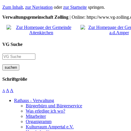
Zum Inhalt
,
zur Navigation
oder
zur Startseite
springen.
Verwaltungsgemeinschaft Zolling
| Online: https://www.vg-zolling.
VG Suche
suchen
Schriftgröße
A
A
A
Rathaus - Verwaltung
Bürgerbüro und Bürgerservice
Was erledige ich wo?
Mitarbeiter
Organigramm
Kulturraum Ampertal e.V.