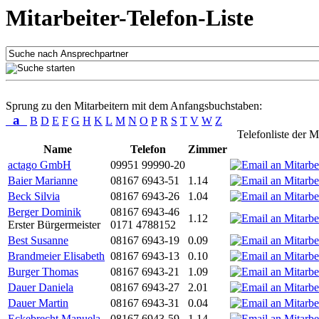
Mitarbeiter-Telefon-Liste
Sprung zu den Mitarbeitern mit dem Anfangsbuchstaben:
a
B
D
E
F
G
H
K
L
M
N
O
P
R
S
T
V
W
Z
Telefonliste der M
Name
Telefon
Zimmer
actago GmbH
09951 99990-20
Baier Marianne
08167 6943-51
1.14
Beck Silvia
08167 6943-26
1.04
Berger Dominik
08167 6943-46
1.12
Erster Bürgermeister
0171 4788152
Best Susanne
08167 6943-19
0.09
Brandmeier Elisabeth
08167 6943-13
0.10
Burger Thomas
08167 6943-21
1.09
Dauer Daniela
08167 6943-27
2.01
Dauer Martin
08167 6943-31
0.04
Eckebrecht Manuela
08167 6943-59
1.14