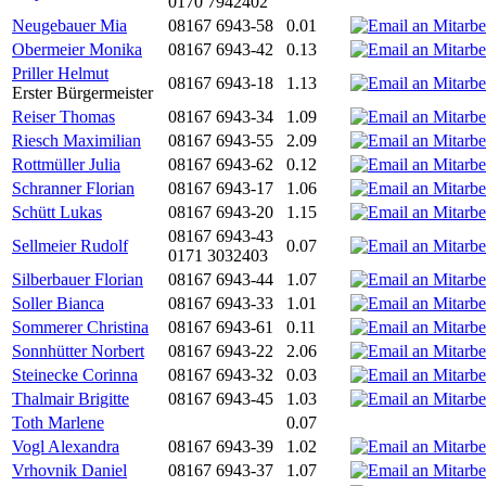
0170 7942402
Neugebauer Mia
08167 6943-58
0.01
Obermeier Monika
08167 6943-42
0.13
Priller Helmut
08167 6943-18
1.13
Erster Bürgermeister
Reiser Thomas
08167 6943-34
1.09
Riesch Maximilian
08167 6943-55
2.09
Rottmüller Julia
08167 6943-62
0.12
Schranner Florian
08167 6943-17
1.06
Schütt Lukas
08167 6943-20
1.15
08167 6943-43
Sellmeier Rudolf
0.07
0171 3032403
Silberbauer Florian
08167 6943-44
1.07
Soller Bianca
08167 6943-33
1.01
Sommerer Christina
08167 6943-61
0.11
Sonnhütter Norbert
08167 6943-22
2.06
Steinecke Corinna
08167 6943-32
0.03
Thalmair Brigitte
08167 6943-45
1.03
Toth Marlene
0.07
Vogl Alexandra
08167 6943-39
1.02
Vrhovnik Daniel
08167 6943-37
1.07