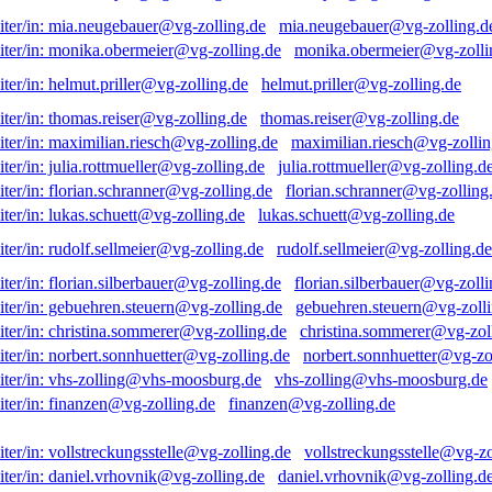
mia.neugebauer@vg-zolling.d
monika.obermeier@vg-zolli
helmut.priller@vg-zolling.de
thomas.reiser@vg-zolling.de
maximilian.riesch@vg-zollin
julia.rottmueller@vg-zolling.d
florian.schranner@vg-zolling
lukas.schuett@vg-zolling.de
rudolf.sellmeier@vg-zolling.de
florian.silberbauer@vg-zolli
gebuehren.steuern@vg-zolli
christina.sommerer@vg-zol
norbert.sonnhuetter@vg-zo
vhs-zolling@vhs-moosburg.de
finanzen@vg-zolling.de
vollstreckungsstelle@vg-zo
daniel.vrhovnik@vg-zolling.d