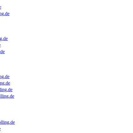
e
ng.de
g.de
e
.de
ng.de
ng.de
ling.de
lling.de
lling.de
e