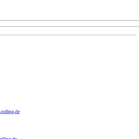
zolling.de
lling.de