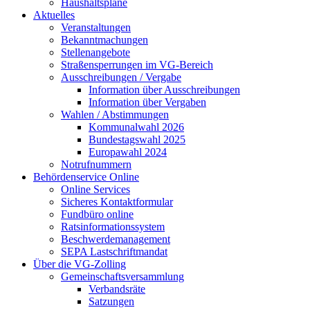
Haushaltspläne
Aktuelles
Veranstaltungen
Bekanntmachungen
Stellenangebote
Straßensperrungen im VG-Bereich
Ausschreibungen / Vergabe
Information über Ausschreibungen
Information über Vergaben
Wahlen / Abstimmungen
Kommunalwahl 2026
Bundestagswahl 2025
Europawahl 2024
Notrufnummern
Behördenservice Online
Online Services
Sicheres Kontaktformular
Fundbüro online
Ratsinformationssystem
Beschwerdemanagement
SEPA Lastschriftmandat
Über die VG-Zolling
Gemeinschaftsversammlung
Verbandsräte
Satzungen