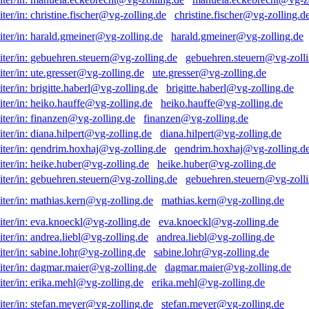
christine.fischer@vg-zolling.d
harald.gmeiner@vg-zolling.de
gebuehren.steuern@vg-zolli
ute.gresser@vg-zolling.de
brigitte.haberl@vg-zolling.de
heiko.hauffe@vg-zolling.de
finanzen@vg-zolling.de
diana.hilpert@vg-zolling.de
qendrim.hoxhaj@vg-zolling.d
heike.huber@vg-zolling.de
gebuehren.steuern@vg-zolli
mathias.kern@vg-zolling.de
eva.knoeckl@vg-zolling.de
andrea.liebl@vg-zolling.de
sabine.lohr@vg-zolling.de
dagmar.maier@vg-zolling.de
erika.mehl@vg-zolling.de
stefan.meyer@vg-zolling.de