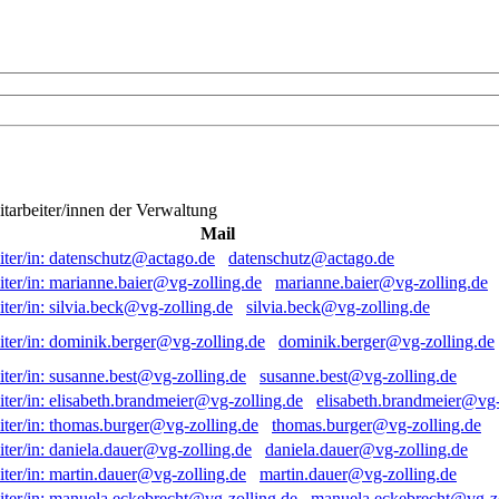
itarbeiter/innen der Verwaltung
Mail
datenschutz@actago.de
marianne.baier@vg-zolling.de
silvia.beck@vg-zolling.de
dominik.berger@vg-zolling.de
susanne.best@vg-zolling.de
elisabeth.brandmeier@vg-
thomas.burger@vg-zolling.de
daniela.dauer@vg-zolling.de
martin.dauer@vg-zolling.de
manuela.eckebrecht@vg-zo