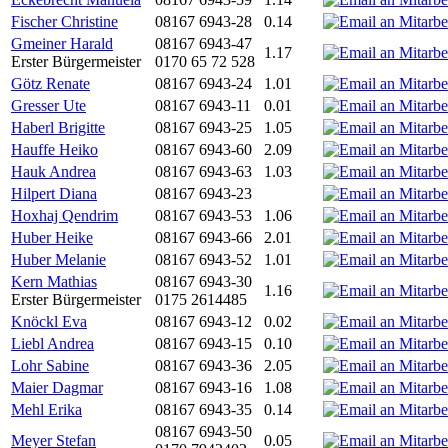
Fischer Christine
08167 6943-28
0.14
Gmeiner Harald
08167 6943-47
1.17
Erster Bürgermeister
0170 65 72 528
Götz Renate
08167 6943-24
1.01
Gresser Ute
08167 6943-11
0.01
Haberl Brigitte
08167 6943-25
1.05
Hauffe Heiko
08167 6943-60
2.09
Hauk Andrea
08167 6943-63
1.03
Hilpert Diana
08167 6943-23
Hoxhaj Qendrim
08167 6943-53
1.06
Huber Heike
08167 6943-66
2.01
Huber Melanie
08167 6943-52
1.01
Kern Mathias
08167 6943-30
1.16
Erster Bürgermeister
0175 2614485
Knöckl Eva
08167 6943-12
0.02
Liebl Andrea
08167 6943-15
0.10
Lohr Sabine
08167 6943-36
2.05
Maier Dagmar
08167 6943-16
1.08
Mehl Erika
08167 6943-35
0.14
08167 6943-50
Meyer Stefan
0.05