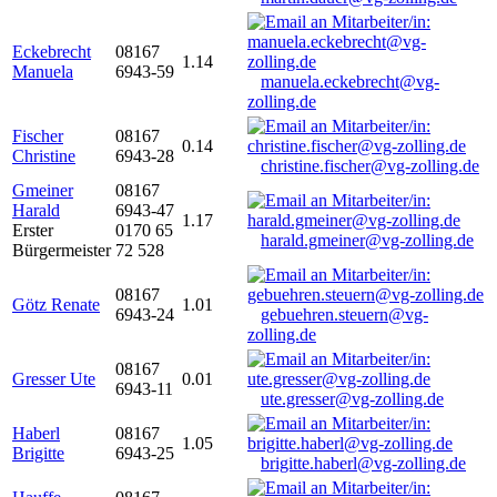
Eckebrecht
08167
1.14
Manuela
6943-59
manuela.eckebrecht@vg-
zolling.de
Fischer
08167
0.14
Christine
6943-28
christine.fischer@vg-zolling.de
Gmeiner
08167
Harald
6943-47
1.17
Erster
0170 65
harald.gmeiner@vg-zolling.de
Bürgermeister
72 528
08167
Götz Renate
1.01
6943-24
gebuehren.steuern@vg-
zolling.de
08167
Gresser Ute
0.01
6943-11
ute.gresser@vg-zolling.de
Haberl
08167
1.05
Brigitte
6943-25
brigitte.haberl@vg-zolling.de