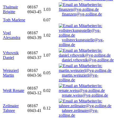
Thalmair
08167
1.03
Brigitte
6943-45
finanzen@vg-zolling.de
Toth Marlene
0.07
Vogl
08167
1.02
Alexandra
6943-39
vollstreckungsstelle@vg-
zolling.de
Vrhovnik
08167
1.07
Daniel
6943-37
daniel.vrhovnik@vg-zolling.de
Weinzierl
08167
0.05
Martin
6943-56
martin.weinzierl@vg-
zolling.de
08167
Weiß Renate
0.02
6943-12
renate.weiss@vg-zolling.de
Zeilmaier
08167
0.12
Tahnee
6943-41
tahnee.zeilmaier@vg-
zolling.de