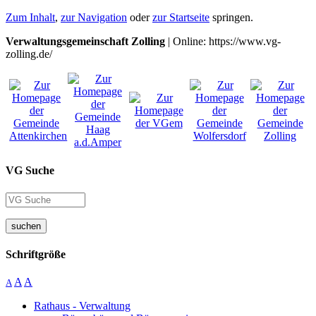
Zum Inhalt
,
zur Navigation
oder
zur Startseite
springen.
Verwaltungsgemeinschaft Zolling
| Online: https://www.vg-
zolling.de/
VG Suche
suchen
Schriftgröße
A
A
A
Rathaus - Verwaltung