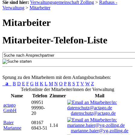
Sie sind hier:
Verwaltungsgemeinschaft Zolling
>
Rathaus -
Verwaltung
>
Mitarbeiter
Mitarbeiter
Mitarbeiter-Telefon-Liste
Sprung zu den Mitarbeitern mit dem Anfangsbuchstaben:
a
B
D
E
F
G
H
K
L
M
N
O
P
R
S
T
V
W
Z
Telefonliste der Mitarbeiter/innen der Verwaltung
Name
Telefon
Zimmer
Mail
09951
actago
99990-
GmbH
20
datenschutz@actago.de
Baier
08167
1.14
Marianne
6943-51
marianne.baier@vg-zolling.de