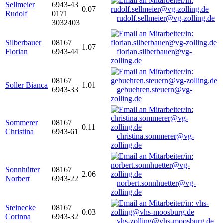
Sellmeier
6943-43
0.07
Rudolf
0171
rudolf.sellmeier@vg-zolling.de
3032403
Silberbauer
08167
1.07
Florian
6943-44
florian.silberbauer@vg-
zolling.de
08167
Soller Bianca
1.01
6943-33
gebuehren.steuern@vg-
zolling.de
Sommerer
08167
0.11
Christina
6943-61
christina.sommerer@vg-
zolling.de
Sonnhütter
08167
2.06
Norbert
6943-22
norbert.sonnhuetter@vg-
zolling.de
Steinecke
08167
0.03
Corinna
6943-32
vhs-zolling@vhs-moosburg.de