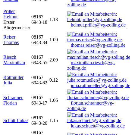
zolling.de
Priller
Helmut
08167
1.13
Erster
6943-18
helmut.priller@vg-zolling.de
Bürgermeister
Reiser
08167
1.09
Thomas
6943-34
thomas.reiser@vg-zolling.de
Riesch
08167
2.09
Maximilian
6943-55
maximilian.riesch@vg-
zolling.de
Rottmüller
08167
0.12
Julia
6943-62
julia.rottmueller@vg-zolling.de
Schranner
08167
1.06
Florian
6943-17
florian.schranner@vg-
zolling.de
08167
Schütt Lukas
1.15
6943-20
lukas.schuett@vg-zolling.de
08167