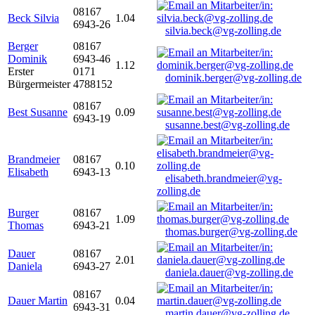
08167
Beck Silvia
1.04
6943-26
silvia.beck@vg-zolling.de
Berger
08167
Dominik
6943-46
1.12
Erster
0171
dominik.berger@vg-zolling.de
Bürgermeister
4788152
08167
Best Susanne
0.09
6943-19
susanne.best@vg-zolling.de
Brandmeier
08167
0.10
Elisabeth
6943-13
elisabeth.brandmeier@vg-
zolling.de
Burger
08167
1.09
Thomas
6943-21
thomas.burger@vg-zolling.de
Dauer
08167
2.01
Daniela
6943-27
daniela.dauer@vg-zolling.de
08167
Dauer Martin
0.04
6943-31
martin.dauer@vg-zolling.de