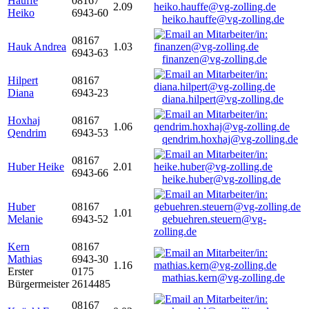
Hauffe
08167
2.09
Heiko
6943-60
heiko.hauffe@vg-zolling.de
08167
Hauk Andrea
1.03
6943-63
finanzen@vg-zolling.de
Hilpert
08167
Diana
6943-23
diana.hilpert@vg-zolling.de
Hoxhaj
08167
1.06
Qendrim
6943-53
qendrim.hoxhaj@vg-zolling.de
08167
Huber Heike
2.01
6943-66
heike.huber@vg-zolling.de
Huber
08167
1.01
Melanie
6943-52
gebuehren.steuern@vg-
zolling.de
Kern
08167
Mathias
6943-30
1.16
Erster
0175
mathias.kern@vg-zolling.de
Bürgermeister
2614485
08167