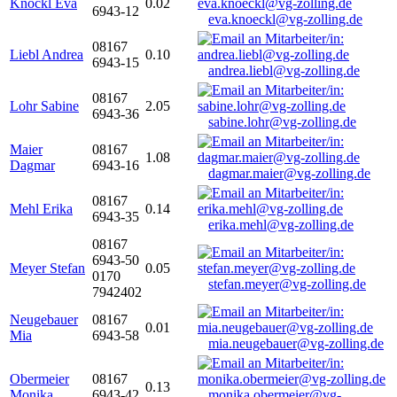
Knöckl Eva
0.02
6943-12
eva.knoeckl@vg-zolling.de
08167
Liebl Andrea
0.10
6943-15
andrea.liebl@vg-zolling.de
08167
Lohr Sabine
2.05
6943-36
sabine.lohr@vg-zolling.de
Maier
08167
1.08
Dagmar
6943-16
dagmar.maier@vg-zolling.de
08167
Mehl Erika
0.14
6943-35
erika.mehl@vg-zolling.de
08167
6943-50
Meyer Stefan
0.05
0170
stefan.meyer@vg-zolling.de
7942402
Neugebauer
08167
0.01
Mia
6943-58
mia.neugebauer@vg-zolling.de
Obermeier
08167
0.13
Monika
6943-42
monika.obermeier@vg-