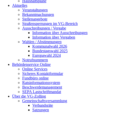
Haushaltspläne
Aktuelles
Veranstaltungen
Bekanntmachungen
Stellenangebote
Straßensperrungen im VG-Bereich
Ausschreibungen / Vergabe
Information über Ausschreibungen
Information über Vergaben
Wahlen / Abstimmungen
Kommunalwahl 2026
Bundestagswahl 2025
Europawahl 2024
Notrufnummern
Behördenservice Online
Online Services
Sicheres Kontaktformular
Fundbüro online
Ratsinformationssystem
Beschwerdemanagement
SEPA Lastschriftmandat
Über die VG-Zolling
Gemeinschaftsversammlung
Verbandsräte
Satzungen