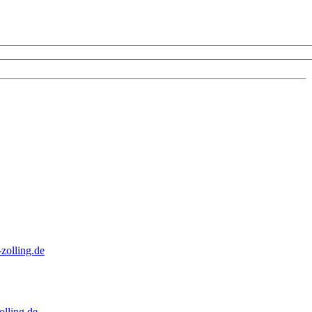
zolling.de
lling.de