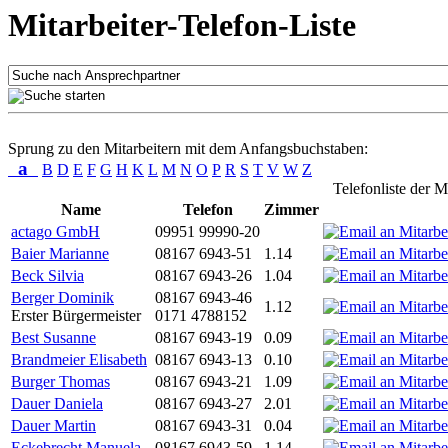
Mitarbeiter-Telefon-Liste
Sprung zu den Mitarbeitern mit dem Anfangsbuchstaben:
a
B
D
E
F
G
H
K
L
M
N
O
P
R
S
T
V
W
Z
Telefonliste der M
Name
Telefon
Zimmer
actago GmbH
09951 99990-20
Baier Marianne
08167 6943-51
1.14
Beck Silvia
08167 6943-26
1.04
Berger Dominik
08167 6943-46
1.12
Erster Bürgermeister
0171 4788152
Best Susanne
08167 6943-19
0.09
Brandmeier Elisabeth
08167 6943-13
0.10
Burger Thomas
08167 6943-21
1.09
Dauer Daniela
08167 6943-27
2.01
Dauer Martin
08167 6943-31
0.04
Eckebrecht Manuela
08167 6943-59
1.14