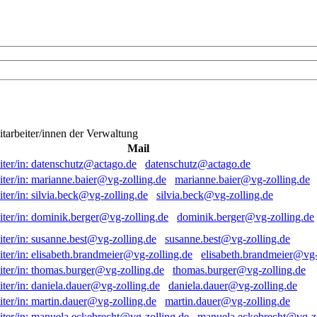
itarbeiter/innen der Verwaltung
Mail
datenschutz@actago.de
marianne.baier@vg-zolling.de
silvia.beck@vg-zolling.de
dominik.berger@vg-zolling.de
susanne.best@vg-zolling.de
elisabeth.brandmeier@vg-
thomas.burger@vg-zolling.de
daniela.dauer@vg-zolling.de
martin.dauer@vg-zolling.de
manuela.eckebrecht@vg-zo