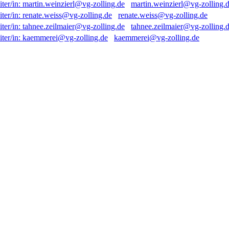
martin.weinzierl@vg-zolling.
renate.weiss@vg-zolling.de
tahnee.zeilmaier@vg-zolling.
kaemmerei@vg-zolling.de