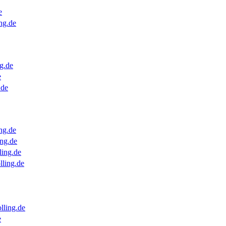
e
ng.de
g.de
e
.de
ng.de
ng.de
ling.de
lling.de
lling.de
e