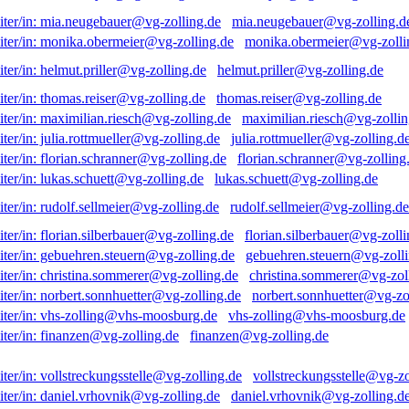
mia.neugebauer@vg-zolling.d
monika.obermeier@vg-zolli
helmut.priller@vg-zolling.de
thomas.reiser@vg-zolling.de
maximilian.riesch@vg-zollin
julia.rottmueller@vg-zolling.d
florian.schranner@vg-zolling
lukas.schuett@vg-zolling.de
rudolf.sellmeier@vg-zolling.de
florian.silberbauer@vg-zolli
gebuehren.steuern@vg-zolli
christina.sommerer@vg-zol
norbert.sonnhuetter@vg-zo
vhs-zolling@vhs-moosburg.de
finanzen@vg-zolling.de
vollstreckungsstelle@vg-zo
daniel.vrhovnik@vg-zolling.d