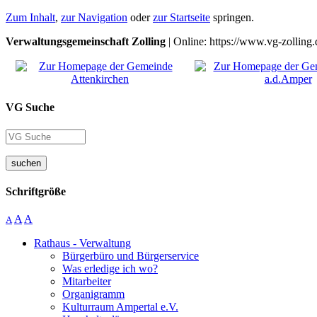
Zum Inhalt
,
zur Navigation
oder
zur Startseite
springen.
Verwaltungsgemeinschaft Zolling
| Online: https://www.vg-zolling.
VG Suche
suchen
Schriftgröße
A
A
A
Rathaus - Verwaltung
Bürgerbüro und Bürgerservice
Was erledige ich wo?
Mitarbeiter
Organigramm
Kulturraum Ampertal e.V.