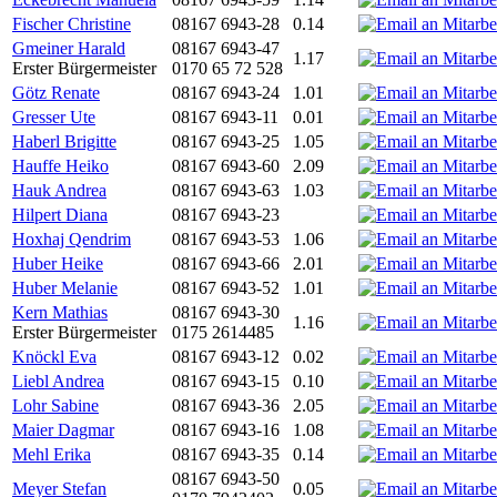
Fischer Christine
08167 6943-28
0.14
Gmeiner Harald
08167 6943-47
1.17
Erster Bürgermeister
0170 65 72 528
Götz Renate
08167 6943-24
1.01
Gresser Ute
08167 6943-11
0.01
Haberl Brigitte
08167 6943-25
1.05
Hauffe Heiko
08167 6943-60
2.09
Hauk Andrea
08167 6943-63
1.03
Hilpert Diana
08167 6943-23
Hoxhaj Qendrim
08167 6943-53
1.06
Huber Heike
08167 6943-66
2.01
Huber Melanie
08167 6943-52
1.01
Kern Mathias
08167 6943-30
1.16
Erster Bürgermeister
0175 2614485
Knöckl Eva
08167 6943-12
0.02
Liebl Andrea
08167 6943-15
0.10
Lohr Sabine
08167 6943-36
2.05
Maier Dagmar
08167 6943-16
1.08
Mehl Erika
08167 6943-35
0.14
08167 6943-50
Meyer Stefan
0.05