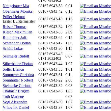
0170 7942402
Neugebauer Mia
08167 6943-58
0.01
Obermeier Monika
08167 6943-42
0.13
Priller Helmut
08167 6943-18
1.13
Erster Bürgermeister
Reiser Thomas
08167 6943-34
1.09
Riesch Maximilian
08167 6943-55
2.09
Rottmüller Julia
08167 6943-62
0.12
Schranner Florian
08167 6943-17
1.06
Schütt Lukas
08167 6943-20
1.15
08167 6943-43
Sellmeier Rudolf
0.07
0171 3032403
Silberbauer Florian
08167 6943-44
1.07
Soller Bianca
08167 6943-33
1.01
Sommerer Christina
08167 6943-61
0.11
Sonnhütter Norbert
08167 6943-22
2.06
Steinecke Corinna
08167 6943-32
0.03
Thalmair Brigitte
08167 6943-45
1.03
Toth Marlene
0.07
Vogl Alexandra
08167 6943-39
1.02
Vrhovnik Daniel
08167 6943-37
1.07