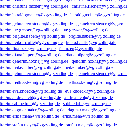
christine.fischer@vg-zolling.d
harald.gmeiner@vg-zolling.de
gebuehren.steuern@vg-zolli
ute.gresser@vg-zolling.de
brigitte.haberl@vg-zolling.de
heiko.hauffe@vg-zolling.de
finanzen@vg-zolling.de
diana.hilpert@vg-zolling.de
qendrim.hoxhaj@vg-zolling.d
heike.huber@vg-zolling.de
gebuehren.steuern@vg-zolli
mathias.kern@vg-zolling.de
eva.knoeckl@vg-zolling.de
andrea.liebl@vg-zolling.de
sabine.lohr@vg-zolling.de
dagmar.maier@vg-zolling.de
erika.mehl@vg-zolling.de
stefan.meyer@vg-zolling.de