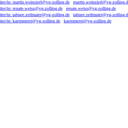
martin.weinzierl@vg-zolling.
renate.weiss@vg-zolling.de
tahnee.zeilmaier@vg-zolling.
kaemmerei@vg-zolling.de