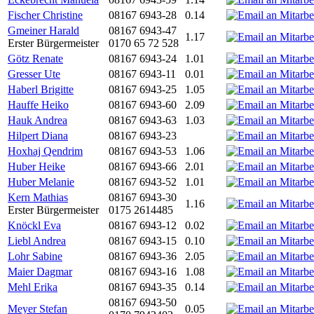
Fischer Christine
08167 6943-28
0.14
Gmeiner Harald
08167 6943-47
1.17
Erster Bürgermeister
0170 65 72 528
Götz Renate
08167 6943-24
1.01
Gresser Ute
08167 6943-11
0.01
Haberl Brigitte
08167 6943-25
1.05
Hauffe Heiko
08167 6943-60
2.09
Hauk Andrea
08167 6943-63
1.03
Hilpert Diana
08167 6943-23
Hoxhaj Qendrim
08167 6943-53
1.06
Huber Heike
08167 6943-66
2.01
Huber Melanie
08167 6943-52
1.01
Kern Mathias
08167 6943-30
1.16
Erster Bürgermeister
0175 2614485
Knöckl Eva
08167 6943-12
0.02
Liebl Andrea
08167 6943-15
0.10
Lohr Sabine
08167 6943-36
2.05
Maier Dagmar
08167 6943-16
1.08
Mehl Erika
08167 6943-35
0.14
08167 6943-50
Meyer Stefan
0.05