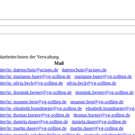
itarbeiter/innen der Verwaltung
Mail
datenschutz@actago.de
marianne.baier@vg-zolling.de
silvia.beck@vg-zolling.de
dominik.berger@vg-zolling.de
susanne.best@vg-zolling.de
elisabeth.brandmeier@vg-
thomas.burger@vg-zolling.de
daniela.dauer@vg-zolling.de
martin.dauer@vg-zolling.de
manuela.eckebrecht@vg-zo