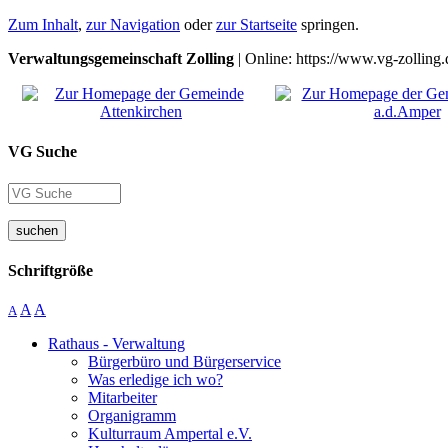
Zum Inhalt
,
zur Navigation
oder
zur Startseite
springen.
Verwaltungsgemeinschaft Zolling
| Online: https://www.vg-zolling.
VG Suche
suchen
Schriftgröße
A
A
A
Rathaus - Verwaltung
Bürgerbüro und Bürgerservice
Was erledige ich wo?
Mitarbeiter
Organigramm
Kulturraum Ampertal e.V.