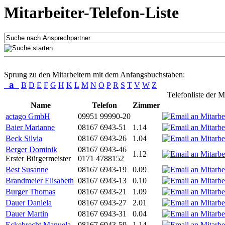
Mitarbeiter-Telefon-Liste
Sprung zu den Mitarbeitern mit dem Anfangsbuchstaben:
a
B
D
E
F
G
H
K
L
M
N
O
P
R
S
T
V
W
Z
Telefonliste der M
Name
Telefon
Zimmer
actago GmbH
09951 99990-20
Baier Marianne
08167 6943-51
1.14
Beck Silvia
08167 6943-26
1.04
Berger Dominik
08167 6943-46
1.12
Erster Bürgermeister
0171 4788152
Best Susanne
08167 6943-19
0.09
Brandmeier Elisabeth
08167 6943-13
0.10
Burger Thomas
08167 6943-21
1.09
Dauer Daniela
08167 6943-27
2.01
Dauer Martin
08167 6943-31
0.04
Eckebrecht Manuela
08167 6943-59
1.14