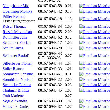
0170 7942402
Neugebauer Mia
08167 6943-58
0.01
Obermeier Monika
08167 6943-42
0.13
Priller Helmut
08167 6943-18
1.13
Erster Bürgermeister
Reiser Thomas
08167 6943-34
1.09
Riesch Maximilian
08167 6943-55
2.09
Rottmüller Julia
08167 6943-62
0.12
Schranner Florian
08167 6943-17
1.06
Schütt Lukas
08167 6943-20
1.15
08167 6943-43
Sellmeier Rudolf
0.07
0171 3032403
Silberbauer Florian
08167 6943-44
1.07
Soller Bianca
08167 6943-33
1.01
Sommerer Christina
08167 6943-61
0.11
Sonnhütter Norbert
08167 6943-22
2.06
Steinecke Corinna
08167 6943-32
0.03
Thalmair Brigitte
08167 6943-45
1.03
Toth Marlene
0.07
Vogl Alexandra
08167 6943-39
1.02
Vrhovnik Daniel
08167 6943-37
1.07