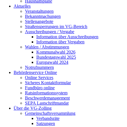
Haushaltspläne
Aktuelles
Veranstaltungen
Bekanntmachungen
Stellenangebote
Straßensperrungen im VG-Bereich
Ausschreibungen / Vergabe
Information über Ausschreibungen
Information über Vergaben
Wahlen / Abstimmungen
Kommunalwahl 2026
Bundestagswahl 2025
Europawahl 2024
Notrufnummern
Behördenservice Online
Online Services
Sicheres Kontaktformular
Fundbüro online
Ratsinformationssystem
Beschwerdemanagement
SEPA Lastschriftmandat
Über die VG-Zolling
Gemeinschaftsversammlung
Verbandsräte
Satzungen