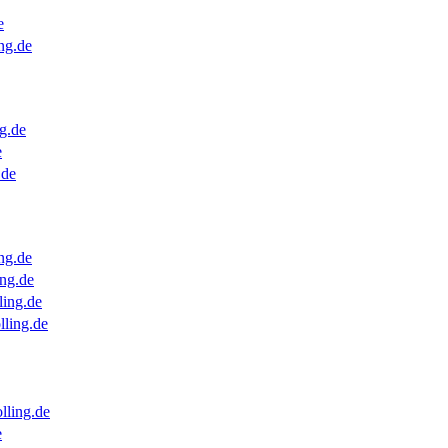
e
ng.de
g.de
e
.de
ng.de
ng.de
ling.de
lling.de
lling.de
e