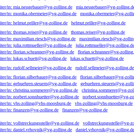
mia.neugebauer@vg-zolling.d
monika.obermeier@vg-zolli
helmut.priller@vg-zolling.de
thomas.reiser@vg-zolling.de
maximilian.riesch@vg-zollin
julia.rottmueller@vg-zolling.d
florian.schranner@vg-zolling
lukas.schuett@vg-zolling.de
rudolf.sellmeier@vg-zolling.de
florian.silberbauer@vg-zolli
gebuehren.steuern@vg-zolli
christina.sommerer@vg-zol
norbert.sonnhuetter@vg-zo
vhs-zolling@vhs-moosburg.de
finanzen@vg-zolling.de
vollstreckungsstelle@vg-zo
daniel.vrhovnik@vg-zolling.d