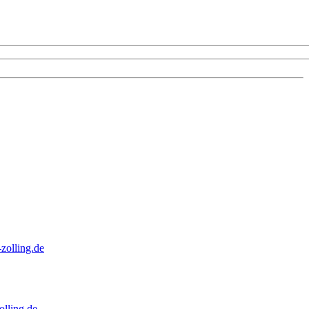
zolling.de
lling.de