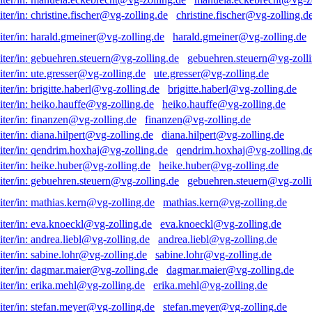
christine.fischer@vg-zolling.d
harald.gmeiner@vg-zolling.de
gebuehren.steuern@vg-zolli
ute.gresser@vg-zolling.de
brigitte.haberl@vg-zolling.de
heiko.hauffe@vg-zolling.de
finanzen@vg-zolling.de
diana.hilpert@vg-zolling.de
qendrim.hoxhaj@vg-zolling.d
heike.huber@vg-zolling.de
gebuehren.steuern@vg-zolli
mathias.kern@vg-zolling.de
eva.knoeckl@vg-zolling.de
andrea.liebl@vg-zolling.de
sabine.lohr@vg-zolling.de
dagmar.maier@vg-zolling.de
erika.mehl@vg-zolling.de
stefan.meyer@vg-zolling.de