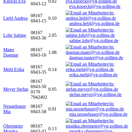
Knöckl Eva
0.02
6943-12
eva.knoeckl@vg-zolling.de
08167
Liebl Andrea
0.10
6943-15
andrea.liebl@vg-zolling.de
08167
Lohr Sabine
2.05
6943-36
sabine.lohr@vg-zolling.de
Maier
08167
1.08
Dagmar
6943-16
dagmar.maier@vg-zolling.de
08167
Mehl Erika
0.14
6943-35
erika.mehl@vg-zolling.de
08167
6943-50
Meyer Stefan
0.05
0170
stefan.meyer@vg-zolling.de
7942402
Neugebauer
08167
0.01
Mia
6943-58
mia.neugebauer@vg-zolling.de
Obermeier
08167
0.13
Monika
6943-42
monika.obermeier@vg-