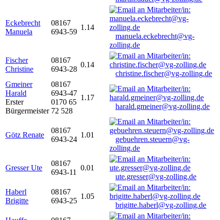
Eckebrecht
08167
1.14
Manuela
6943-59
manuela.eckebrecht@vg-
zolling.de
Fischer
08167
0.14
Christine
6943-28
christine.fischer@vg-zolling.de
Gmeiner
08167
Harald
6943-47
1.17
Erster
0170 65
harald.gmeiner@vg-zolling.de
Bürgermeister
72 528
08167
Götz Renate
1.01
6943-24
gebuehren.steuern@vg-
zolling.de
08167
Gresser Ute
0.01
6943-11
ute.gresser@vg-zolling.de
Haberl
08167
1.05
Brigitte
6943-25
brigitte.haberl@vg-zolling.de