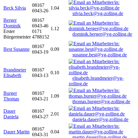
08167
Beck Silvia
1.04
6943-26
silvia.beck@vg-zolling.de
Berger
08167
Dominik
6943-46
1.12
Erster
0171
dominik.berger@vg-zolling.de
Bürgermeister
4788152
08167
Best Susanne
0.09
6943-19
susanne.best@vg-zolling.de
Brandmeier
08167
0.10
Elisabeth
6943-13
elisabeth.brandmeier@vg-
zolling.de
Burger
08167
1.09
Thomas
6943-21
thomas.burger@vg-zolling.de
Dauer
08167
2.01
Daniela
6943-27
daniela.dauer@vg-zolling.de
08167
Dauer Martin
0.04
6943-31
martin.dauer@vg-zolling.de