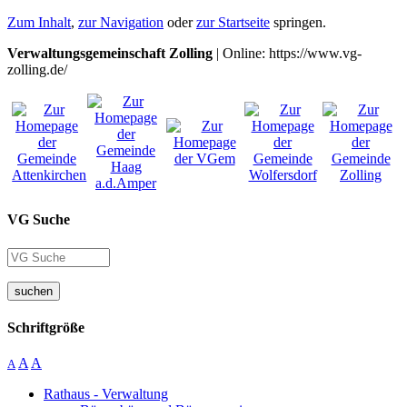
Zum Inhalt
,
zur Navigation
oder
zur Startseite
springen.
Verwaltungsgemeinschaft Zolling
| Online: https://www.vg-
zolling.de/
VG Suche
suchen
Schriftgröße
A
A
A
Rathaus - Verwaltung