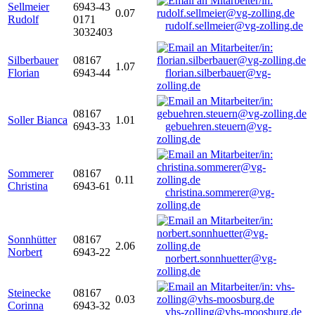
Sellmeier
6943-43
0.07
Rudolf
0171
rudolf.sellmeier@vg-zolling.de
3032403
Silberbauer
08167
1.07
Florian
6943-44
florian.silberbauer@vg-
zolling.de
08167
Soller Bianca
1.01
6943-33
gebuehren.steuern@vg-
zolling.de
Sommerer
08167
0.11
Christina
6943-61
christina.sommerer@vg-
zolling.de
Sonnhütter
08167
2.06
Norbert
6943-22
norbert.sonnhuetter@vg-
zolling.de
Steinecke
08167
0.03
Corinna
6943-32
vhs-zolling@vhs-moosburg.de