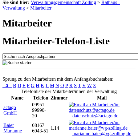
Sie sind hier:
Verwaltungsgemeinschaft Zolling
>
Rathaus -
Verwaltung
>
Mitarbeiter
Mitarbeiter
Mitarbeiter-Telefon-Liste
Sprung zu den Mitarbeitern mit dem Anfangsbuchstaben:
a
B
D
E
F
G
H
K
L
M
N
O
P
R
S
T
V
W
Z
Telefonliste der Mitarbeiter/innen der Verwaltung
Name
Telefon
Zimmer
Mail
09951
actago
99990-
GmbH
20
datenschutz@actago.de
Baier
08167
1.14
Marianne
6943-51
marianne.baier@vg-zolling.de