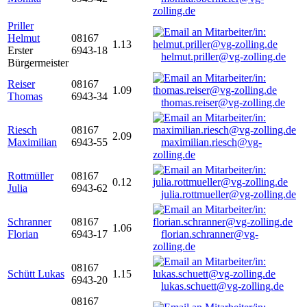
zolling.de
Priller
Helmut
08167
1.13
Erster
6943-18
helmut.priller@vg-zolling.de
Bürgermeister
Reiser
08167
1.09
Thomas
6943-34
thomas.reiser@vg-zolling.de
Riesch
08167
2.09
Maximilian
6943-55
maximilian.riesch@vg-
zolling.de
Rottmüller
08167
0.12
Julia
6943-62
julia.rottmueller@vg-zolling.de
Schranner
08167
1.06
Florian
6943-17
florian.schranner@vg-
zolling.de
08167
Schütt Lukas
1.15
6943-20
lukas.schuett@vg-zolling.de
08167