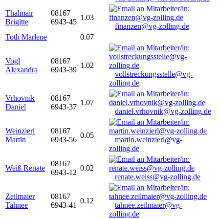
Thalmair
08167
1.03
Brigitte
6943-45
finanzen@vg-zolling.de
Toth Marlene
0.07
Vogl
08167
1.02
Alexandra
6943-39
vollstreckungsstelle@vg-
zolling.de
Vrhovnik
08167
1.07
Daniel
6943-37
daniel.vrhovnik@vg-zolling.de
Weinzierl
08167
0.05
Martin
6943-56
martin.weinzierl@vg-
zolling.de
08167
Weiß Renate
0.02
6943-12
renate.weiss@vg-zolling.de
Zeilmaier
08167
0.12
Tahnee
6943-41
tahnee.zeilmaier@vg-
zolling.de