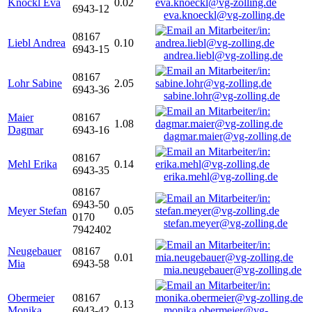
Knöckl Eva
0.02
6943-12
eva.knoeckl@vg-zolling.de
08167
Liebl Andrea
0.10
6943-15
andrea.liebl@vg-zolling.de
08167
Lohr Sabine
2.05
6943-36
sabine.lohr@vg-zolling.de
Maier
08167
1.08
Dagmar
6943-16
dagmar.maier@vg-zolling.de
08167
Mehl Erika
0.14
6943-35
erika.mehl@vg-zolling.de
08167
6943-50
Meyer Stefan
0.05
0170
stefan.meyer@vg-zolling.de
7942402
Neugebauer
08167
0.01
Mia
6943-58
mia.neugebauer@vg-zolling.de
Obermeier
08167
0.13
Monika
6943-42
monika.obermeier@vg-