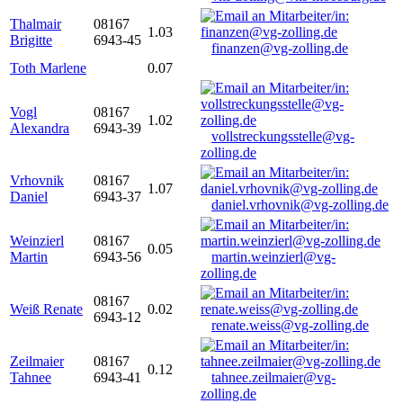
Thalmair
08167
1.03
Brigitte
6943-45
finanzen@vg-zolling.de
Toth Marlene
0.07
Vogl
08167
1.02
Alexandra
6943-39
vollstreckungsstelle@vg-
zolling.de
Vrhovnik
08167
1.07
Daniel
6943-37
daniel.vrhovnik@vg-zolling.de
Weinzierl
08167
0.05
Martin
6943-56
martin.weinzierl@vg-
zolling.de
08167
Weiß Renate
0.02
6943-12
renate.weiss@vg-zolling.de
Zeilmaier
08167
0.12
Tahnee
6943-41
tahnee.zeilmaier@vg-
zolling.de