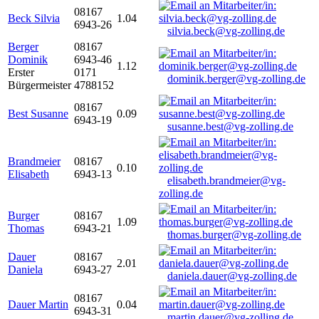
08167
Beck Silvia
1.04
6943-26
silvia.beck@vg-zolling.de
Berger
08167
Dominik
6943-46
1.12
Erster
0171
dominik.berger@vg-zolling.de
Bürgermeister
4788152
08167
Best Susanne
0.09
6943-19
susanne.best@vg-zolling.de
Brandmeier
08167
0.10
Elisabeth
6943-13
elisabeth.brandmeier@vg-
zolling.de
Burger
08167
1.09
Thomas
6943-21
thomas.burger@vg-zolling.de
Dauer
08167
2.01
Daniela
6943-27
daniela.dauer@vg-zolling.de
08167
Dauer Martin
0.04
6943-31
martin.dauer@vg-zolling.de