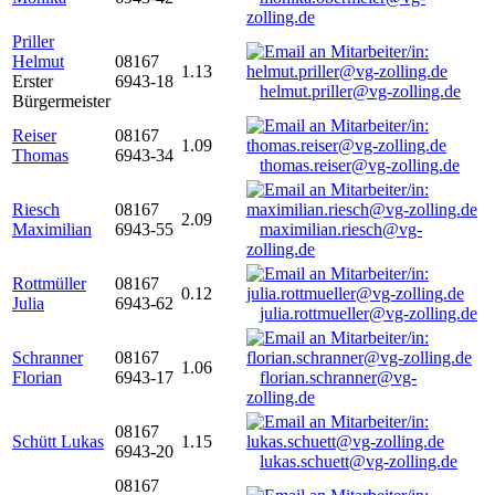
zolling.de
Priller
Helmut
08167
1.13
Erster
6943-18
helmut.priller@vg-zolling.de
Bürgermeister
Reiser
08167
1.09
Thomas
6943-34
thomas.reiser@vg-zolling.de
Riesch
08167
2.09
Maximilian
6943-55
maximilian.riesch@vg-
zolling.de
Rottmüller
08167
0.12
Julia
6943-62
julia.rottmueller@vg-zolling.de
Schranner
08167
1.06
Florian
6943-17
florian.schranner@vg-
zolling.de
08167
Schütt Lukas
1.15
6943-20
lukas.schuett@vg-zolling.de
08167