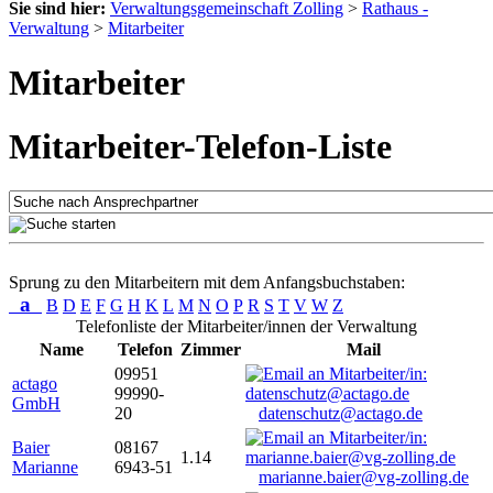
Sie sind hier:
Verwaltungsgemeinschaft Zolling
>
Rathaus -
Verwaltung
>
Mitarbeiter
Mitarbeiter
Mitarbeiter-Telefon-Liste
Sprung zu den Mitarbeitern mit dem Anfangsbuchstaben:
a
B
D
E
F
G
H
K
L
M
N
O
P
R
S
T
V
W
Z
Telefonliste der Mitarbeiter/innen der Verwaltung
Name
Telefon
Zimmer
Mail
09951
actago
99990-
GmbH
20
datenschutz@actago.de
Baier
08167
1.14
Marianne
6943-51
marianne.baier@vg-zolling.de