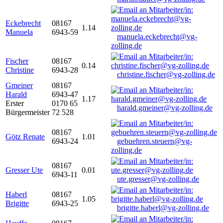
Eckebrecht
08167
1.14
Manuela
6943-59
manuela.eckebrecht@vg-
zolling.de
Fischer
08167
0.14
Christine
6943-28
christine.fischer@vg-zolling.de
Gmeiner
08167
Harald
6943-47
1.17
Erster
0170 65
harald.gmeiner@vg-zolling.de
Bürgermeister
72 528
08167
Götz Renate
1.01
6943-24
gebuehren.steuern@vg-
zolling.de
08167
Gresser Ute
0.01
6943-11
ute.gresser@vg-zolling.de
Haberl
08167
1.05
Brigitte
6943-25
brigitte.haberl@vg-zolling.de