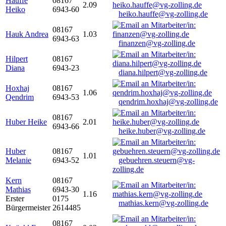
Hauffe
08167
2.09
Heiko
6943-60
heiko.hauffe@vg-zolling.de
08167
Hauk Andrea
1.03
6943-63
finanzen@vg-zolling.de
Hilpert
08167
Diana
6943-23
diana.hilpert@vg-zolling.de
Hoxhaj
08167
1.06
Qendrim
6943-53
qendrim.hoxhaj@vg-zolling.de
08167
Huber Heike
2.01
6943-66
heike.huber@vg-zolling.de
Huber
08167
1.01
Melanie
6943-52
gebuehren.steuern@vg-
zolling.de
Kern
08167
Mathias
6943-30
1.16
Erster
0175
mathias.kern@vg-zolling.de
Bürgermeister
2614485
08167