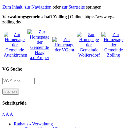
Zum Inhalt
,
zur Navigation
oder
zur Startseite
springen.
Verwaltungsgemeinschaft Zolling
| Online: https://www.vg-
zolling.de/
VG Suche
suchen
Schriftgröße
A
A
A
Rathaus - Verwaltung