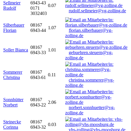
Sellmeier
6943-43
0.07
Rudolf
0171
rudolf.sellmeier@vg-zolling.de
3032403
Silberbauer
08167
1.07
Florian
6943-44
florian.silberbauer@vg-
zolling.de
08167
Soller Bianca
1.01
6943-33
gebuehren.steuern@vg-
zolling.de
Sommerer
08167
0.11
Christina
6943-61
christina.sommerer@vg-
zolling.de
Sonnhütter
08167
2.06
Norbert
6943-22
norbert.sonnhuetter@vg-
zolling.de
Steinecke
08167
0.03
Corinna
6943-32
vhs-zolling@vhs-moosburg.de