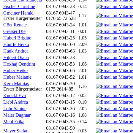
Fischer Christine
08167 6943-28
0.14
Gmeiner Harald
08167 6943-47
1.17
Erster Bürgermeister
0170 65 72 528
Götz Renate
08167 6943-24
1.01
Gresser Ute
08167 6943-11
0.01
Haberl Brigitte
08167 6943-25
1.05
Hauffe Heiko
08167 6943-60
2.09
Hauk Andrea
08167 6943-63
1.03
Hilpert Diana
08167 6943-23
Hoxhaj Qendrim
08167 6943-53
1.06
Huber Heike
08167 6943-66
2.01
Huber Melanie
08167 6943-52
1.01
Kern Mathias
08167 6943-30
1.16
Erster Bürgermeister
0175 2614485
Knöckl Eva
08167 6943-12
0.02
Liebl Andrea
08167 6943-15
0.10
Lohr Sabine
08167 6943-36
2.05
Maier Dagmar
08167 6943-16
1.08
Mehl Erika
08167 6943-35
0.14
08167 6943-50
Meyer Stefan
0.05