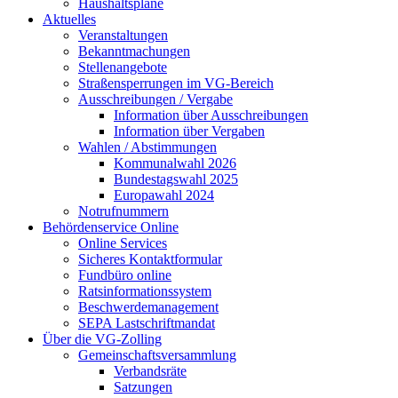
Haushaltspläne
Aktuelles
Veranstaltungen
Bekanntmachungen
Stellenangebote
Straßensperrungen im VG-Bereich
Ausschreibungen / Vergabe
Information über Ausschreibungen
Information über Vergaben
Wahlen / Abstimmungen
Kommunalwahl 2026
Bundestagswahl 2025
Europawahl 2024
Notrufnummern
Behördenservice Online
Online Services
Sicheres Kontaktformular
Fundbüro online
Ratsinformationssystem
Beschwerdemanagement
SEPA Lastschriftmandat
Über die VG-Zolling
Gemeinschaftsversammlung
Verbandsräte
Satzungen