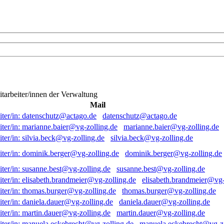
itarbeiter/innen der Verwaltung
Mail
datenschutz@actago.de
marianne.baier@vg-zolling.de
silvia.beck@vg-zolling.de
dominik.berger@vg-zolling.de
susanne.best@vg-zolling.de
elisabeth.brandmeier@vg-
thomas.burger@vg-zolling.de
daniela.dauer@vg-zolling.de
martin.dauer@vg-zolling.de
manuela.eckebrecht@vg-zo