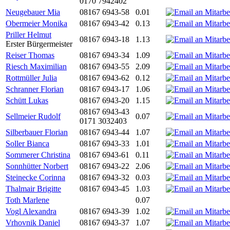
0170 7942402
Neugebauer Mia
08167 6943-58
0.01
Obermeier Monika
08167 6943-42
0.13
Priller Helmut
08167 6943-18
1.13
Erster Bürgermeister
Reiser Thomas
08167 6943-34
1.09
Riesch Maximilian
08167 6943-55
2.09
Rottmüller Julia
08167 6943-62
0.12
Schranner Florian
08167 6943-17
1.06
Schütt Lukas
08167 6943-20
1.15
08167 6943-43
Sellmeier Rudolf
0.07
0171 3032403
Silberbauer Florian
08167 6943-44
1.07
Soller Bianca
08167 6943-33
1.01
Sommerer Christina
08167 6943-61
0.11
Sonnhütter Norbert
08167 6943-22
2.06
Steinecke Corinna
08167 6943-32
0.03
Thalmair Brigitte
08167 6943-45
1.03
Toth Marlene
0.07
Vogl Alexandra
08167 6943-39
1.02
Vrhovnik Daniel
08167 6943-37
1.07