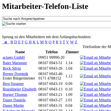
Mitarbeiter-Telefon-Liste
Sprung zu den Mitarbeitern mit dem Anfangsbuchstaben:
a
B
D
E
F
G
H
K
L
M
N
O
P
R
S
T
V
W
Z
Telefonliste der M
Name
Telefon
Zimmer
actago GmbH
09951 99990-20
Baier Marianne
08167 6943-51
1.14
Beck Silvia
08167 6943-26
1.04
Berger Dominik
08167 6943-46
1.12
Erster Bürgermeister
0171 4788152
Best Susanne
08167 6943-19
0.09
Brandmeier Elisabeth
08167 6943-13
0.10
Burger Thomas
08167 6943-21
1.09
Dauer Daniela
08167 6943-27
2.01
Dauer Martin
08167 6943-31
0.04
Eckebrecht Manuela
08167 6943-59
1.14