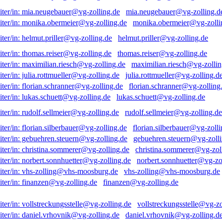
mia.neugebauer@vg-zolling.d
monika.obermeier@vg-zolli
helmut.priller@vg-zolling.de
thomas.reiser@vg-zolling.de
maximilian.riesch@vg-zollin
julia.rottmueller@vg-zolling.d
florian.schranner@vg-zolling
lukas.schuett@vg-zolling.de
rudolf.sellmeier@vg-zolling.de
florian.silberbauer@vg-zolli
gebuehren.steuern@vg-zolli
christina.sommerer@vg-zol
norbert.sonnhuetter@vg-zo
vhs-zolling@vhs-moosburg.de
finanzen@vg-zolling.de
vollstreckungsstelle@vg-zo
daniel.vrhovnik@vg-zolling.d