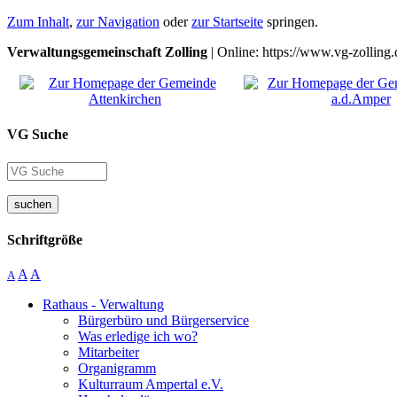
Zum Inhalt
,
zur Navigation
oder
zur Startseite
springen.
Verwaltungsgemeinschaft Zolling
| Online: https://www.vg-zolling.
VG Suche
suchen
Schriftgröße
A
A
A
Rathaus - Verwaltung
Bürgerbüro und Bürgerservice
Was erledige ich wo?
Mitarbeiter
Organigramm
Kulturraum Ampertal e.V.