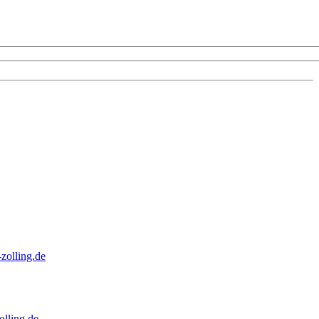
zolling.de
lling.de