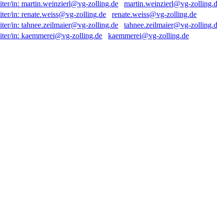
martin.weinzierl@vg-zolling.
renate.weiss@vg-zolling.de
tahnee.zeilmaier@vg-zolling.
kaemmerei@vg-zolling.de