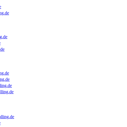
e
ng.de
g.de
e
.de
ng.de
ng.de
ling.de
lling.de
lling.de
e