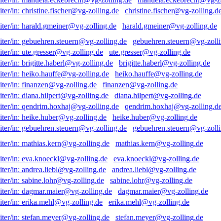
christine.fischer@vg-zolling.d
harald.gmeiner@vg-zolling.de
gebuehren.steuern@vg-zolli
ute.gresser@vg-zolling.de
brigitte.haberl@vg-zolling.de
heiko.hauffe@vg-zolling.de
finanzen@vg-zolling.de
diana.hilpert@vg-zolling.de
qendrim.hoxhaj@vg-zolling.d
heike.huber@vg-zolling.de
gebuehren.steuern@vg-zolli
mathias.kern@vg-zolling.de
eva.knoeckl@vg-zolling.de
andrea.liebl@vg-zolling.de
sabine.lohr@vg-zolling.de
dagmar.maier@vg-zolling.de
erika.mehl@vg-zolling.de
stefan.meyer@vg-zolling.de