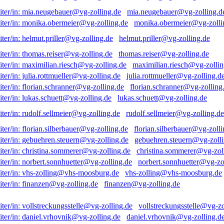
mia.neugebauer@vg-zolling.d
monika.obermeier@vg-zolli
helmut.priller@vg-zolling.de
thomas.reiser@vg-zolling.de
maximilian.riesch@vg-zollin
julia.rottmueller@vg-zolling.d
florian.schranner@vg-zolling
lukas.schuett@vg-zolling.de
rudolf.sellmeier@vg-zolling.de
florian.silberbauer@vg-zolli
gebuehren.steuern@vg-zolli
christina.sommerer@vg-zol
norbert.sonnhuetter@vg-zo
vhs-zolling@vhs-moosburg.de
finanzen@vg-zolling.de
vollstreckungsstelle@vg-zo
daniel.vrhovnik@vg-zolling.d