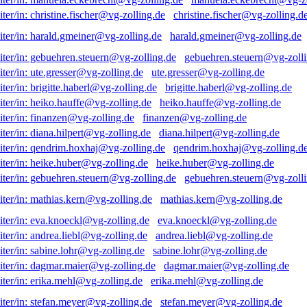
christine.fischer@vg-zolling.d
harald.gmeiner@vg-zolling.de
gebuehren.steuern@vg-zolli
ute.gresser@vg-zolling.de
brigitte.haberl@vg-zolling.de
heiko.hauffe@vg-zolling.de
finanzen@vg-zolling.de
diana.hilpert@vg-zolling.de
qendrim.hoxhaj@vg-zolling.d
heike.huber@vg-zolling.de
gebuehren.steuern@vg-zolli
mathias.kern@vg-zolling.de
eva.knoeckl@vg-zolling.de
andrea.liebl@vg-zolling.de
sabine.lohr@vg-zolling.de
dagmar.maier@vg-zolling.de
erika.mehl@vg-zolling.de
stefan.meyer@vg-zolling.de