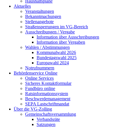
Haushaltspläne
Aktuelles
Veranstaltungen
Bekanntmachungen
Stellenangebote
Straßensperrungen im VG-Bereich
Ausschreibungen / Vergabe
Information über Ausschreibungen
Information über Vergaben
Wahlen / Abstimmungen
Kommunalwahl 2026
Bundestagswahl 2025
Europawahl 2024
Notrufnummern
Behördenservice Online
Online Services
Sicheres Kontaktformular
Fundbüro online
Ratsinformationssystem
Beschwerdemanagement
SEPA Lastschriftmandat
Über die VG-Zolling
Gemeinschaftsversammlung
Verbandsräte
Satzungen