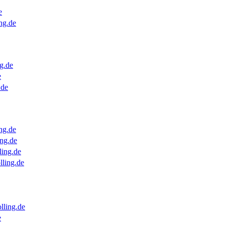
e
ng.de
g.de
e
.de
ng.de
ng.de
ling.de
lling.de
lling.de
e