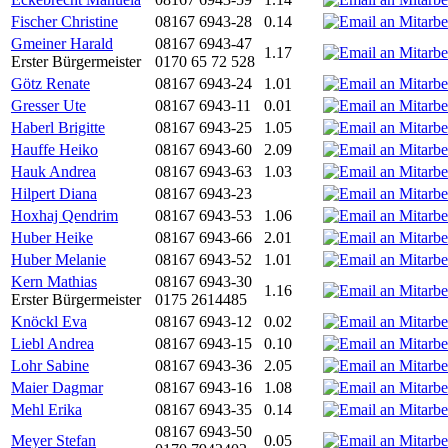
Fischer Christine
08167 6943-28
0.14
Gmeiner Harald
08167 6943-47
1.17
Erster Bürgermeister
0170 65 72 528
Götz Renate
08167 6943-24
1.01
Gresser Ute
08167 6943-11
0.01
Haberl Brigitte
08167 6943-25
1.05
Hauffe Heiko
08167 6943-60
2.09
Hauk Andrea
08167 6943-63
1.03
Hilpert Diana
08167 6943-23
Hoxhaj Qendrim
08167 6943-53
1.06
Huber Heike
08167 6943-66
2.01
Huber Melanie
08167 6943-52
1.01
Kern Mathias
08167 6943-30
1.16
Erster Bürgermeister
0175 2614485
Knöckl Eva
08167 6943-12
0.02
Liebl Andrea
08167 6943-15
0.10
Lohr Sabine
08167 6943-36
2.05
Maier Dagmar
08167 6943-16
1.08
Mehl Erika
08167 6943-35
0.14
08167 6943-50
Meyer Stefan
0.05