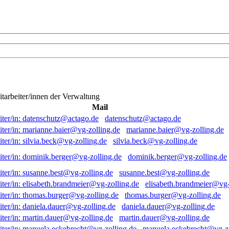
itarbeiter/innen der Verwaltung
Mail
datenschutz@actago.de
marianne.baier@vg-zolling.de
silvia.beck@vg-zolling.de
dominik.berger@vg-zolling.de
susanne.best@vg-zolling.de
elisabeth.brandmeier@vg-
thomas.burger@vg-zolling.de
daniela.dauer@vg-zolling.de
martin.dauer@vg-zolling.de
manuela.eckebrecht@vg-zo