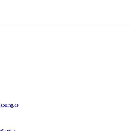
zolling.de
lling.de