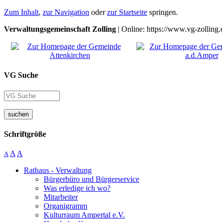
Zum Inhalt
,
zur Navigation
oder
zur Startseite
springen.
Verwaltungsgemeinschaft Zolling
| Online: https://www.vg-zolling.
VG Suche
suchen
Schriftgröße
A
A
A
Rathaus - Verwaltung
Bürgerbüro und Bürgerservice
Was erledige ich wo?
Mitarbeiter
Organigramm
Kulturraum Ampertal e.V.