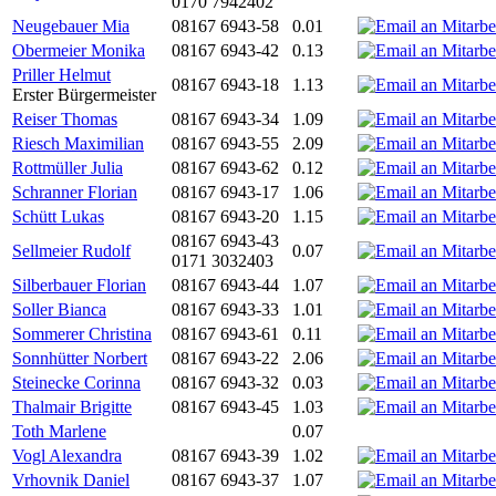
0170 7942402
Neugebauer Mia
08167 6943-58
0.01
Obermeier Monika
08167 6943-42
0.13
Priller Helmut
08167 6943-18
1.13
Erster Bürgermeister
Reiser Thomas
08167 6943-34
1.09
Riesch Maximilian
08167 6943-55
2.09
Rottmüller Julia
08167 6943-62
0.12
Schranner Florian
08167 6943-17
1.06
Schütt Lukas
08167 6943-20
1.15
08167 6943-43
Sellmeier Rudolf
0.07
0171 3032403
Silberbauer Florian
08167 6943-44
1.07
Soller Bianca
08167 6943-33
1.01
Sommerer Christina
08167 6943-61
0.11
Sonnhütter Norbert
08167 6943-22
2.06
Steinecke Corinna
08167 6943-32
0.03
Thalmair Brigitte
08167 6943-45
1.03
Toth Marlene
0.07
Vogl Alexandra
08167 6943-39
1.02
Vrhovnik Daniel
08167 6943-37
1.07