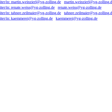
martin.weinzierl@vg-zolling.
renate.weiss@vg-zolling.de
tahnee.zeilmaier@vg-zolling.
kaemmerei@vg-zolling.de