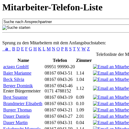
Mitarbeiter-Telefon-Liste
Sprung zu den Mitarbeitern mit dem Anfangsbuchstaben:
a
B
D
E
F
G
H
K
L
M
N
O
P
R
S
T
V
W
Z
Telefonliste der M
Name
Telefon
Zimmer
actago GmbH
09951 99990-20
Baier Marianne
08167 6943-51
1.14
Beck Silvia
08167 6943-26
1.04
Berger Dominik
08167 6943-46
1.12
Erster Bürgermeister
0171 4788152
Best Susanne
08167 6943-19
0.09
Brandmeier Elisabeth
08167 6943-13
0.10
Burger Thomas
08167 6943-21
1.09
Dauer Daniela
08167 6943-27
2.01
Dauer Martin
08167 6943-31
0.04
Eckebrecht Manuela
08167 6943-59
1.14