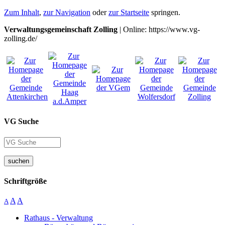
Zum Inhalt
,
zur Navigation
oder
zur Startseite
springen.
Verwaltungsgemeinschaft Zolling
| Online: https://www.vg-
zolling.de/
VG Suche
suchen
Schriftgröße
A
A
A
Rathaus - Verwaltung