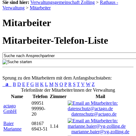
Sie sind hier:
Verwaltungsgemeinschaft Zolling
>
Rathaus -
Verwaltung
>
Mitarbeiter
Mitarbeiter
Mitarbeiter-Telefon-Liste
Sprung zu den Mitarbeitern mit dem Anfangsbuchstaben:
a
B
D
E
F
G
H
K
L
M
N
O
P
R
S
T
V
W
Z
Telefonliste der Mitarbeiter/innen der Verwaltung
Name
Telefon
Zimmer
Mail
09951
actago
99990-
GmbH
20
datenschutz@actago.de
Baier
08167
1.14
Marianne
6943-51
marianne.baier@vg-zolling.de