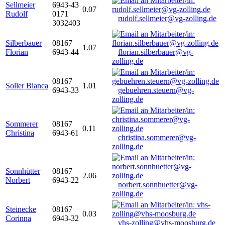
Sellmeier
6943-43
0.07
Rudolf
0171
rudolf.sellmeier@vg-zolling.de
3032403
Silberbauer
08167
1.07
Florian
6943-44
florian.silberbauer@vg-
zolling.de
08167
Soller Bianca
1.01
6943-33
gebuehren.steuern@vg-
zolling.de
Sommerer
08167
0.11
Christina
6943-61
christina.sommerer@vg-
zolling.de
Sonnhütter
08167
2.06
Norbert
6943-22
norbert.sonnhuetter@vg-
zolling.de
Steinecke
08167
0.03
Corinna
6943-32
vhs-zolling@vhs-moosburg.de