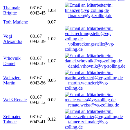
Thalmair
08167
1.03
Brigitte
6943-45
finanzen@vg-zolling.de
Toth Marlene
0.07
Vogl
08167
1.02
Alexandra
6943-39
vollstreckungsstelle@vg-
zolling.de
Vrhovnik
08167
1.07
Daniel
6943-37
daniel.vrhovnik@vg-zolling.de
Weinzierl
08167
0.05
Martin
6943-56
martin.weinzierl@vg-
zolling.de
08167
Weiß Renate
0.02
6943-12
renate.weiss@vg-zolling.de
Zeilmaier
08167
0.12
Tahnee
6943-41
tahnee.zeilmaier@vg-
zolling.de