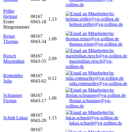
zolling.de
Priller
Helmut
08167
1.13
Erster
6943-18
helmut.priller@vg-zolling.de
Bürgermeister
Reiser
08167
1.09
Thomas
6943-34
thomas.reiser@vg-zolling.de
Riesch
08167
2.09
Maximilian
6943-55
maximilian.riesch@vg-
zolling.de
Rottmüller
08167
0.12
Julia
6943-62
julia.rottmueller@vg-zolling.de
Schranner
08167
1.06
Florian
6943-17
florian.schranner@vg-
zolling.de
08167
Schütt Lukas
1.15
6943-20
lukas.schuett@vg-zolling.de
08167