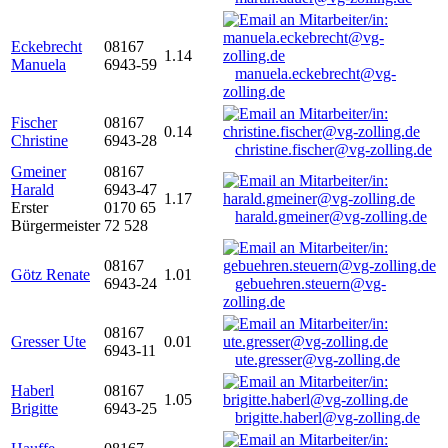
Eckebrecht
08167
1.14
Manuela
6943-59
manuela.eckebrecht@vg-
zolling.de
Fischer
08167
0.14
Christine
6943-28
christine.fischer@vg-zolling.de
Gmeiner
08167
Harald
6943-47
1.17
Erster
0170 65
harald.gmeiner@vg-zolling.de
Bürgermeister
72 528
08167
Götz Renate
1.01
6943-24
gebuehren.steuern@vg-
zolling.de
08167
Gresser Ute
0.01
6943-11
ute.gresser@vg-zolling.de
Haberl
08167
1.05
Brigitte
6943-25
brigitte.haberl@vg-zolling.de