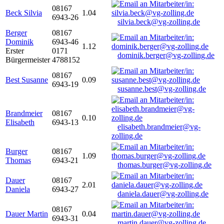
08167
Beck Silvia
1.04
6943-26
silvia.beck@vg-zolling.de
Berger
08167
Dominik
6943-46
1.12
Erster
0171
dominik.berger@vg-zolling.de
Bürgermeister
4788152
08167
Best Susanne
0.09
6943-19
susanne.best@vg-zolling.de
Brandmeier
08167
0.10
Elisabeth
6943-13
elisabeth.brandmeier@vg-
zolling.de
Burger
08167
1.09
Thomas
6943-21
thomas.burger@vg-zolling.de
Dauer
08167
2.01
Daniela
6943-27
daniela.dauer@vg-zolling.de
08167
Dauer Martin
0.04
6943-31
martin.dauer@vg-zolling.de