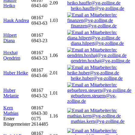
Hauffe
08167
2.09
Heiko
6943-60
heiko.hauffe@vg-zolling.de
08167
Hauk Andrea
1.03
6943-63
finanzen@vg-zolling.de
Hilpert
08167
Diana
6943-23
diana.hilpert@vg-zolling.de
Hoxhaj
08167
1.06
Qendrim
6943-53
qendrim.hoxhaj@vg-zolling.de
08167
Huber Heike
2.01
6943-66
heike.huber@vg-zolling.de
Huber
08167
1.01
Melanie
6943-52
gebuehren.steuern@vg-
zolling.de
Kern
08167
Mathias
6943-30
1.16
Erster
0175
mathias.kern@vg-zolling.de
Bürgermeister
2614485
08167