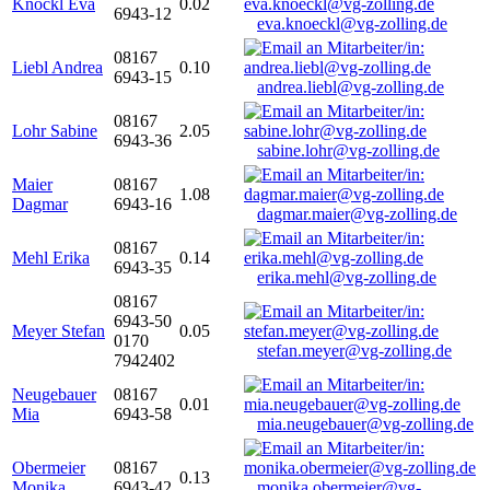
Knöckl Eva
0.02
6943-12
eva.knoeckl@vg-zolling.de
08167
Liebl Andrea
0.10
6943-15
andrea.liebl@vg-zolling.de
08167
Lohr Sabine
2.05
6943-36
sabine.lohr@vg-zolling.de
Maier
08167
1.08
Dagmar
6943-16
dagmar.maier@vg-zolling.de
08167
Mehl Erika
0.14
6943-35
erika.mehl@vg-zolling.de
08167
6943-50
Meyer Stefan
0.05
0170
stefan.meyer@vg-zolling.de
7942402
Neugebauer
08167
0.01
Mia
6943-58
mia.neugebauer@vg-zolling.de
Obermeier
08167
0.13
Monika
6943-42
monika.obermeier@vg-