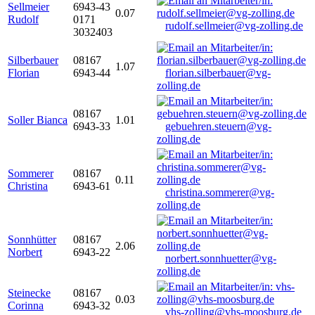
Sellmeier
6943-43
0.07
Rudolf
0171
rudolf.sellmeier@vg-zolling.de
3032403
Silberbauer
08167
1.07
Florian
6943-44
florian.silberbauer@vg-
zolling.de
08167
Soller Bianca
1.01
6943-33
gebuehren.steuern@vg-
zolling.de
Sommerer
08167
0.11
Christina
6943-61
christina.sommerer@vg-
zolling.de
Sonnhütter
08167
2.06
Norbert
6943-22
norbert.sonnhuetter@vg-
zolling.de
Steinecke
08167
0.03
Corinna
6943-32
vhs-zolling@vhs-moosburg.de