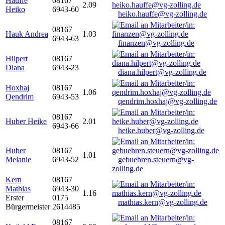
Hauffe
08167
2.09
Heiko
6943-60
heiko.hauffe@vg-zolling.de
08167
Hauk Andrea
1.03
6943-63
finanzen@vg-zolling.de
Hilpert
08167
Diana
6943-23
diana.hilpert@vg-zolling.de
Hoxhaj
08167
1.06
Qendrim
6943-53
qendrim.hoxhaj@vg-zolling.de
08167
Huber Heike
2.01
6943-66
heike.huber@vg-zolling.de
Huber
08167
1.01
Melanie
6943-52
gebuehren.steuern@vg-
zolling.de
Kern
08167
Mathias
6943-30
1.16
Erster
0175
mathias.kern@vg-zolling.de
Bürgermeister
2614485
08167