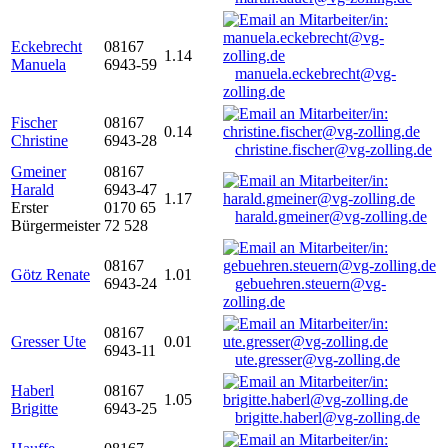
Eckebrecht
08167
1.14
Manuela
6943-59
manuela.eckebrecht@vg-
zolling.de
Fischer
08167
0.14
Christine
6943-28
christine.fischer@vg-zolling.de
Gmeiner
08167
Harald
6943-47
1.17
Erster
0170 65
harald.gmeiner@vg-zolling.de
Bürgermeister
72 528
08167
Götz Renate
1.01
6943-24
gebuehren.steuern@vg-
zolling.de
08167
Gresser Ute
0.01
6943-11
ute.gresser@vg-zolling.de
Haberl
08167
1.05
Brigitte
6943-25
brigitte.haberl@vg-zolling.de