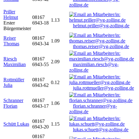
zolling.de
Priller
Helmut
08167
1.13
Erster
6943-18
helmut.priller@vg-zolling.de
Bürgermeister
Reiser
08167
1.09
Thomas
6943-34
thomas.reiser@vg-zolling.de
Riesch
08167
2.09
Maximilian
6943-55
maximilian.riesch@vg-
zolling.de
Rottmüller
08167
0.12
Julia
6943-62
julia.rottmueller@vg-zolling.de
Schranner
08167
1.06
Florian
6943-17
florian.schranner@vg-
zolling.de
08167
Schütt Lukas
1.15
6943-20
lukas.schuett@vg-zolling.de
08167