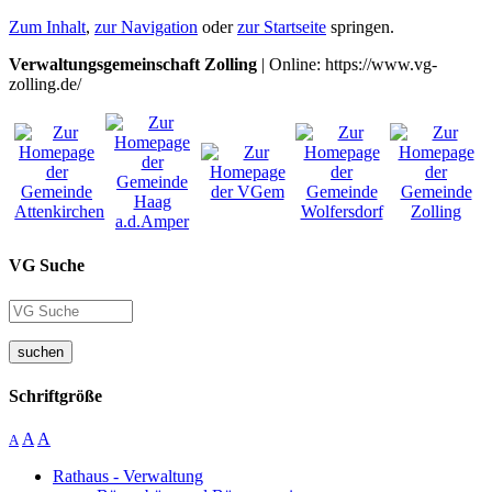
Zum Inhalt
,
zur Navigation
oder
zur Startseite
springen.
Verwaltungsgemeinschaft Zolling
| Online: https://www.vg-
zolling.de/
VG Suche
suchen
Schriftgröße
A
A
A
Rathaus - Verwaltung