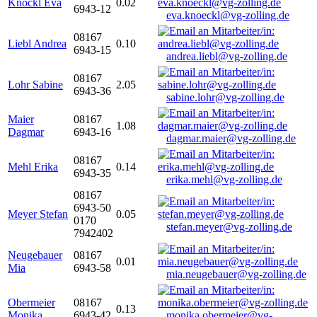
Knöckl Eva
0.02
6943-12
eva.knoeckl@vg-zolling.de
08167
Liebl Andrea
0.10
6943-15
andrea.liebl@vg-zolling.de
08167
Lohr Sabine
2.05
6943-36
sabine.lohr@vg-zolling.de
Maier
08167
1.08
Dagmar
6943-16
dagmar.maier@vg-zolling.de
08167
Mehl Erika
0.14
6943-35
erika.mehl@vg-zolling.de
08167
6943-50
Meyer Stefan
0.05
0170
stefan.meyer@vg-zolling.de
7942402
Neugebauer
08167
0.01
Mia
6943-58
mia.neugebauer@vg-zolling.de
Obermeier
08167
0.13
Monika
6943-42
monika.obermeier@vg-