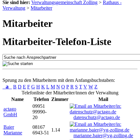
Sie sind hier:
Verwaltungsgemeinschaft Zolling
>
Rathaus -
Verwaltung
>
Mitarbeiter
Mitarbeiter
Mitarbeiter-Telefon-Liste
Sprung zu den Mitarbeitern mit dem Anfangsbuchstaben:
a
B
D
E
F
G
H
K
L
M
N
O
P
R
S
T
V
W
Z
Telefonliste der Mitarbeiter/innen der Verwaltung
Name
Telefon
Zimmer
Mail
09951
actago
99990-
GmbH
20
datenschutz@actago.de
Baier
08167
1.14
Marianne
6943-51
marianne.baier@vg-zolling.de