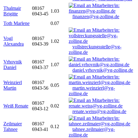
Thalmair
08167
1.03
Brigitte
6943-45
finanzen@vg-zolling.de
Toth Marlene
0.07
Vogl
08167
1.02
Alexandra
6943-39
vollstreckungsstelle@vg-
zolling.de
Vrhovnik
08167
1.07
Daniel
6943-37
daniel.vrhovnik@vg-zolling.de
Weinzierl
08167
0.05
Martin
6943-56
martin.weinzierl@vg-
zolling.de
08167
Weiß Renate
0.02
6943-12
renate.weiss@vg-zolling.de
Zeilmaier
08167
0.12
Tahnee
6943-41
tahnee.zeilmaier@vg-
zolling.de