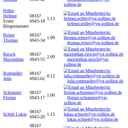
zolling.de
Priller
Helmut
08167
1.13
Erster
6943-18
helmut.priller@vg-zolling.de
Bürgermeister
Reiser
08167
1.09
Thomas
6943-34
thomas.reiser@vg-zolling.de
Riesch
08167
2.09
Maximilian
6943-55
maximilian.riesch@vg-
zolling.de
Rottmüller
08167
0.12
Julia
6943-62
julia.rottmueller@vg-zolling.de
Schranner
08167
1.06
Florian
6943-17
florian.schranner@vg-
zolling.de
08167
Schütt Lukas
1.15
6943-20
lukas.schuett@vg-zolling.de
08167