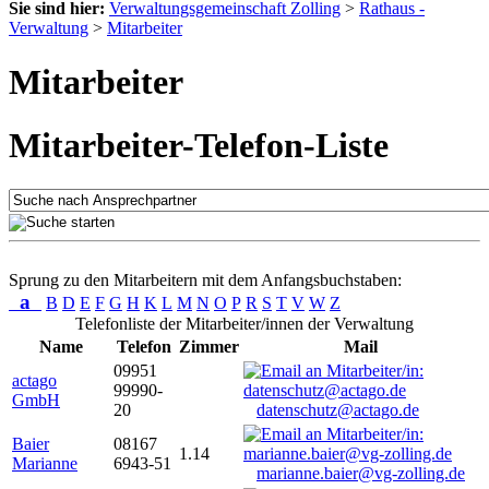
Sie sind hier:
Verwaltungsgemeinschaft Zolling
>
Rathaus -
Verwaltung
>
Mitarbeiter
Mitarbeiter
Mitarbeiter-Telefon-Liste
Sprung zu den Mitarbeitern mit dem Anfangsbuchstaben:
a
B
D
E
F
G
H
K
L
M
N
O
P
R
S
T
V
W
Z
Telefonliste der Mitarbeiter/innen der Verwaltung
Name
Telefon
Zimmer
Mail
09951
actago
99990-
GmbH
20
datenschutz@actago.de
Baier
08167
1.14
Marianne
6943-51
marianne.baier@vg-zolling.de