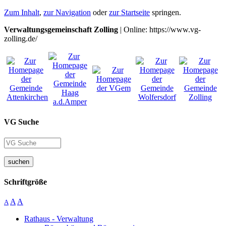
Zum Inhalt
,
zur Navigation
oder
zur Startseite
springen.
Verwaltungsgemeinschaft Zolling
| Online: https://www.vg-
zolling.de/
VG Suche
suchen
Schriftgröße
A
A
A
Rathaus - Verwaltung