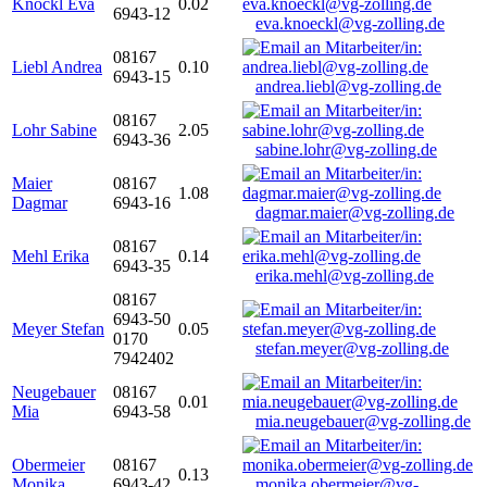
Knöckl Eva
0.02
6943-12
eva.knoeckl@vg-zolling.de
08167
Liebl Andrea
0.10
6943-15
andrea.liebl@vg-zolling.de
08167
Lohr Sabine
2.05
6943-36
sabine.lohr@vg-zolling.de
Maier
08167
1.08
Dagmar
6943-16
dagmar.maier@vg-zolling.de
08167
Mehl Erika
0.14
6943-35
erika.mehl@vg-zolling.de
08167
6943-50
Meyer Stefan
0.05
0170
stefan.meyer@vg-zolling.de
7942402
Neugebauer
08167
0.01
Mia
6943-58
mia.neugebauer@vg-zolling.de
Obermeier
08167
0.13
Monika
6943-42
monika.obermeier@vg-