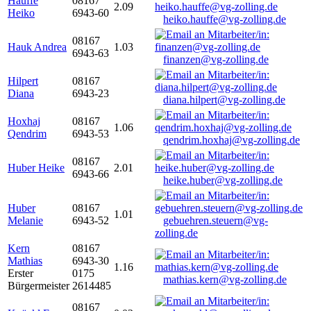
Hauffe
08167
2.09
Heiko
6943-60
heiko.hauffe@vg-zolling.de
08167
Hauk Andrea
1.03
6943-63
finanzen@vg-zolling.de
Hilpert
08167
Diana
6943-23
diana.hilpert@vg-zolling.de
Hoxhaj
08167
1.06
Qendrim
6943-53
qendrim.hoxhaj@vg-zolling.de
08167
Huber Heike
2.01
6943-66
heike.huber@vg-zolling.de
Huber
08167
1.01
Melanie
6943-52
gebuehren.steuern@vg-
zolling.de
Kern
08167
Mathias
6943-30
1.16
Erster
0175
mathias.kern@vg-zolling.de
Bürgermeister
2614485
08167