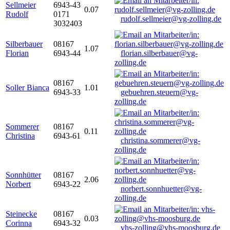
Sellmeier
6943-43
0.07
Rudolf
0171
rudolf.sellmeier@vg-zolling.de
3032403
Silberbauer
08167
1.07
Florian
6943-44
florian.silberbauer@vg-
zolling.de
08167
Soller Bianca
1.01
6943-33
gebuehren.steuern@vg-
zolling.de
Sommerer
08167
0.11
Christina
6943-61
christina.sommerer@vg-
zolling.de
Sonnhütter
08167
2.06
Norbert
6943-22
norbert.sonnhuetter@vg-
zolling.de
Steinecke
08167
0.03
Corinna
6943-32
vhs-zolling@vhs-moosburg.de