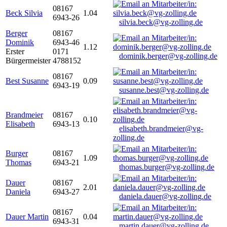
08167
Beck Silvia
1.04
6943-26
silvia.beck@vg-zolling.de
Berger
08167
Dominik
6943-46
1.12
Erster
0171
dominik.berger@vg-zolling.de
Bürgermeister
4788152
08167
Best Susanne
0.09
6943-19
susanne.best@vg-zolling.de
Brandmeier
08167
0.10
Elisabeth
6943-13
elisabeth.brandmeier@vg-
zolling.de
Burger
08167
1.09
Thomas
6943-21
thomas.burger@vg-zolling.de
Dauer
08167
2.01
Daniela
6943-27
daniela.dauer@vg-zolling.de
08167
Dauer Martin
0.04
6943-31
martin.dauer@vg-zolling.de