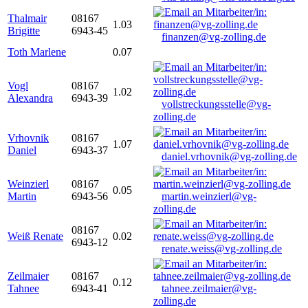
Thalmair
08167
1.03
Brigitte
6943-45
finanzen@vg-zolling.de
Toth Marlene
0.07
Vogl
08167
1.02
Alexandra
6943-39
vollstreckungsstelle@vg-
zolling.de
Vrhovnik
08167
1.07
Daniel
6943-37
daniel.vrhovnik@vg-zolling.de
Weinzierl
08167
0.05
Martin
6943-56
martin.weinzierl@vg-
zolling.de
08167
Weiß Renate
0.02
6943-12
renate.weiss@vg-zolling.de
Zeilmaier
08167
0.12
Tahnee
6943-41
tahnee.zeilmaier@vg-
zolling.de