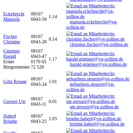
Eckebrecht
08167
1.14
Manuela
6943-59
manuela.eckebrecht@vg-
zolling.de
Fischer
08167
0.14
Christine
6943-28
christine.fischer@vg-zolling.de
Gmeiner
08167
Harald
6943-47
1.17
Erster
0170 65
harald.gmeiner@vg-zolling.de
Bürgermeister
72 528
08167
Götz Renate
1.01
6943-24
gebuehren.steuern@vg-
zolling.de
08167
Gresser Ute
0.01
6943-11
ute.gresser@vg-zolling.de
Haberl
08167
1.05
Brigitte
6943-25
brigitte.haberl@vg-zolling.de