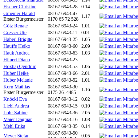
Fischer Christine
08167 6943-28
0.14
Gmeiner Harald
08167 6943-47
1.17
Erster Bürgermeister
0170 65 72 528
Götz Renate
08167 6943-24
1.01
Gresser Ute
08167 6943-11
0.01
Haberl Brigitte
08167 6943-25
1.05
Hauffe Heiko
08167 6943-60
2.09
Hauk Andrea
08167 6943-63
1.03
Hilpert Diana
08167 6943-23
Hoxhaj Qendrim
08167 6943-53
1.06
Huber Heike
08167 6943-66
2.01
Huber Melanie
08167 6943-52
1.01
Kern Mathias
08167 6943-30
1.16
Erster Bürgermeister
0175 2614485
Knöckl Eva
08167 6943-12
0.02
Liebl Andrea
08167 6943-15
0.10
Lohr Sabine
08167 6943-36
2.05
Maier Dagmar
08167 6943-16
1.08
Mehl Erika
08167 6943-35
0.14
08167 6943-50
Meyer Stefan
0.05