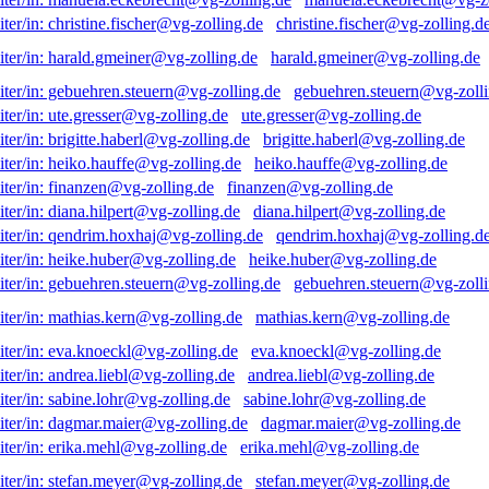
christine.fischer@vg-zolling.d
harald.gmeiner@vg-zolling.de
gebuehren.steuern@vg-zolli
ute.gresser@vg-zolling.de
brigitte.haberl@vg-zolling.de
heiko.hauffe@vg-zolling.de
finanzen@vg-zolling.de
diana.hilpert@vg-zolling.de
qendrim.hoxhaj@vg-zolling.d
heike.huber@vg-zolling.de
gebuehren.steuern@vg-zolli
mathias.kern@vg-zolling.de
eva.knoeckl@vg-zolling.de
andrea.liebl@vg-zolling.de
sabine.lohr@vg-zolling.de
dagmar.maier@vg-zolling.de
erika.mehl@vg-zolling.de
stefan.meyer@vg-zolling.de