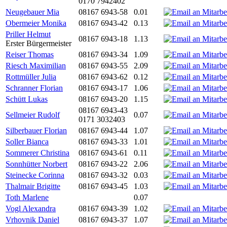
0170 7942402
Neugebauer Mia
08167 6943-58
0.01
Obermeier Monika
08167 6943-42
0.13
Priller Helmut
08167 6943-18
1.13
Erster Bürgermeister
Reiser Thomas
08167 6943-34
1.09
Riesch Maximilian
08167 6943-55
2.09
Rottmüller Julia
08167 6943-62
0.12
Schranner Florian
08167 6943-17
1.06
Schütt Lukas
08167 6943-20
1.15
08167 6943-43
Sellmeier Rudolf
0.07
0171 3032403
Silberbauer Florian
08167 6943-44
1.07
Soller Bianca
08167 6943-33
1.01
Sommerer Christina
08167 6943-61
0.11
Sonnhütter Norbert
08167 6943-22
2.06
Steinecke Corinna
08167 6943-32
0.03
Thalmair Brigitte
08167 6943-45
1.03
Toth Marlene
0.07
Vogl Alexandra
08167 6943-39
1.02
Vrhovnik Daniel
08167 6943-37
1.07