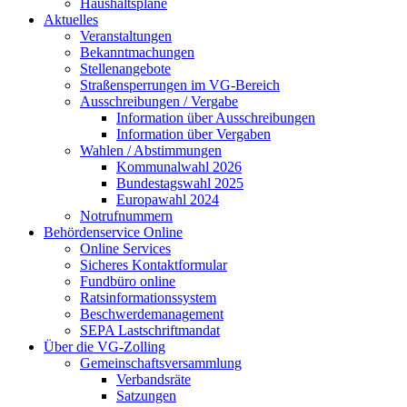
Haushaltspläne
Aktuelles
Veranstaltungen
Bekanntmachungen
Stellenangebote
Straßensperrungen im VG-Bereich
Ausschreibungen / Vergabe
Information über Ausschreibungen
Information über Vergaben
Wahlen / Abstimmungen
Kommunalwahl 2026
Bundestagswahl 2025
Europawahl 2024
Notrufnummern
Behördenservice Online
Online Services
Sicheres Kontaktformular
Fundbüro online
Ratsinformationssystem
Beschwerdemanagement
SEPA Lastschriftmandat
Über die VG-Zolling
Gemeinschaftsversammlung
Verbandsräte
Satzungen