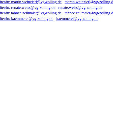
martin.weinzierl@vg-zolling.
renate.weiss@vg-zolling.de
tahnee.zeilmaier@vg-zolling.
kaemmerei@vg-zolling.de