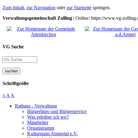
Zum Inhalt
,
zur Navigation
oder
zur Startseite
springen.
Verwaltungsgemeinschaft Zolling
| Online: https://www.vg-zolling.
VG Suche
suchen
Schriftgröße
A
A
A
Rathaus - Verwaltung
Bürgerbüro und Bürgerservice
Was erledige ich wo?
Mitarbeiter
Organigramm
Kulturraum Ampertal e.V.