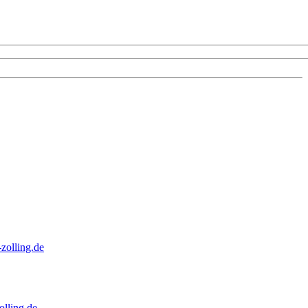
zolling.de
lling.de