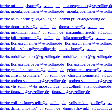
mia.neugebauer@vg-zolling.d
monika.obermeier@vg-zolli
helmut.priller@vg-zolling.de
thomas.reiser@vg-zolling.de
maximilian.riesch@vg-zollin
julia.rottmueller@vg-zolling.d
florian.schranner@vg-zolling
lukas.schuett@vg-zolling.de
rudolf.sellmeier@vg-zolling.de
florian.silberbauer@vg-zolli
gebuehren.steuern@vg-zolli
christina.sommerer@vg-zol
norbert.sonnhuetter@vg-zo
vhs-zolling@vhs-moosburg.de
finanzen@vg-zolling.de
vollstreckungsstelle@vg-zo
daniel.vrhovnik@vg-zolling.d