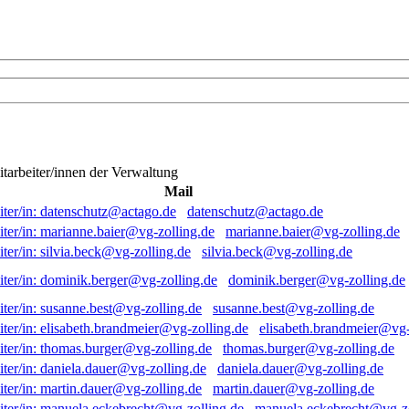
itarbeiter/innen der Verwaltung
Mail
datenschutz@actago.de
marianne.baier@vg-zolling.de
silvia.beck@vg-zolling.de
dominik.berger@vg-zolling.de
susanne.best@vg-zolling.de
elisabeth.brandmeier@vg-
thomas.burger@vg-zolling.de
daniela.dauer@vg-zolling.de
martin.dauer@vg-zolling.de
manuela.eckebrecht@vg-zo