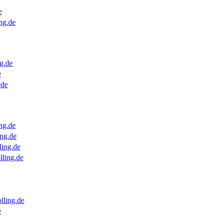
e
ng.de
g.de
e
.de
ng.de
ng.de
ling.de
lling.de
lling.de
e