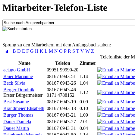
Mitarbeiter-Telefon-Liste
Sprung zu den Mitarbeitern mit dem Anfangsbuchstaben:
a
B
D
E
F
G
H
K
L
M
N
O
P
R
S
T
V
W
Z
Telefonliste der M
Name
Telefon
Zimmer
actago GmbH
09951 99990-20
Baier Marianne
08167 6943-51
1.14
Beck Silvia
08167 6943-26
1.04
Berger Dominik
08167 6943-46
1.12
Erster Bürgermeister
0171 4788152
Best Susanne
08167 6943-19
0.09
Brandmeier Elisabeth
08167 6943-13
0.10
Burger Thomas
08167 6943-21
1.09
Dauer Daniela
08167 6943-27
2.01
Dauer Martin
08167 6943-31
0.04
Eckebrecht Manuela
08167 6943-59
1.14