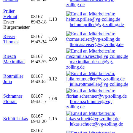
zolling.de
Priller
Helmut
08167
1.13
Erster
6943-18
helmut.priller@vg-zolling.de
Bürgermeister
Reiser
08167
1.09
Thomas
6943-34
thomas.reiser@vg-zolling.de
Riesch
08167
2.09
Maximilian
6943-55
maximilian.riesch@vg-
zolling.de
Rottmüller
08167
0.12
Julia
6943-62
julia.rottmueller@vg-zolling.de
Schranner
08167
1.06
Florian
6943-17
florian.schranner@vg-
zolling.de
08167
Schütt Lukas
1.15
6943-20
lukas.schuett@vg-zolling.de
08167