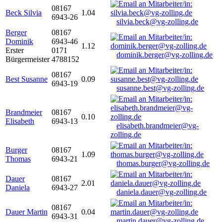
08167
Beck Silvia
1.04
6943-26
silvia.beck@vg-zolling.de
Berger
08167
Dominik
6943-46
1.12
Erster
0171
dominik.berger@vg-zolling.de
Bürgermeister
4788152
08167
Best Susanne
0.09
6943-19
susanne.best@vg-zolling.de
Brandmeier
08167
0.10
Elisabeth
6943-13
elisabeth.brandmeier@vg-
zolling.de
Burger
08167
1.09
Thomas
6943-21
thomas.burger@vg-zolling.de
Dauer
08167
2.01
Daniela
6943-27
daniela.dauer@vg-zolling.de
08167
Dauer Martin
0.04
6943-31
martin.dauer@vg-zolling.de