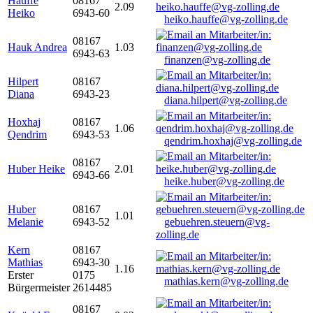
Hauffe
08167
2.09
Heiko
6943-60
heiko.hauffe@vg-zolling.de
08167
Hauk Andrea
1.03
6943-63
finanzen@vg-zolling.de
Hilpert
08167
Diana
6943-23
diana.hilpert@vg-zolling.de
Hoxhaj
08167
1.06
Qendrim
6943-53
qendrim.hoxhaj@vg-zolling.de
08167
Huber Heike
2.01
6943-66
heike.huber@vg-zolling.de
Huber
08167
1.01
Melanie
6943-52
gebuehren.steuern@vg-
zolling.de
Kern
08167
Mathias
6943-30
1.16
Erster
0175
mathias.kern@vg-zolling.de
Bürgermeister
2614485
08167