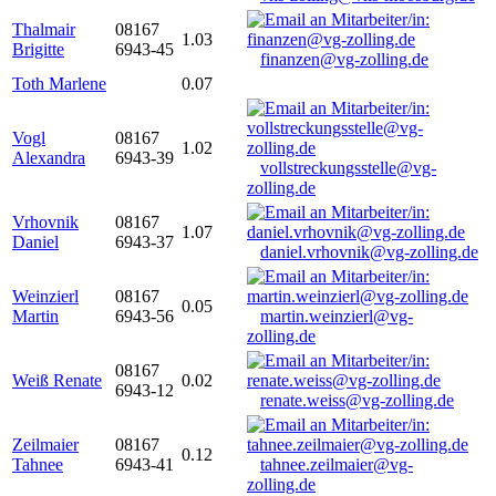
Thalmair
08167
1.03
Brigitte
6943-45
finanzen@vg-zolling.de
Toth Marlene
0.07
Vogl
08167
1.02
Alexandra
6943-39
vollstreckungsstelle@vg-
zolling.de
Vrhovnik
08167
1.07
Daniel
6943-37
daniel.vrhovnik@vg-zolling.de
Weinzierl
08167
0.05
Martin
6943-56
martin.weinzierl@vg-
zolling.de
08167
Weiß Renate
0.02
6943-12
renate.weiss@vg-zolling.de
Zeilmaier
08167
0.12
Tahnee
6943-41
tahnee.zeilmaier@vg-
zolling.de