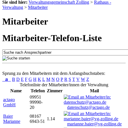
Sie sind hier:
Verwaltungsgemeinschaft Zolling
>
Rathaus -
Verwaltung
>
Mitarbeiter
Mitarbeiter
Mitarbeiter-Telefon-Liste
Sprung zu den Mitarbeitern mit dem Anfangsbuchstaben:
a
B
D
E
F
G
H
K
L
M
N
O
P
R
S
T
V
W
Z
Telefonliste der Mitarbeiter/innen der Verwaltung
Name
Telefon
Zimmer
Mail
09951
actago
99990-
GmbH
20
datenschutz@actago.de
Baier
08167
1.14
Marianne
6943-51
marianne.baier@vg-zolling.de