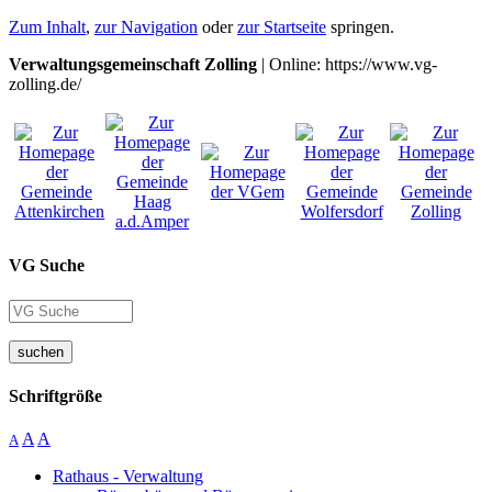
Zum Inhalt
,
zur Navigation
oder
zur Startseite
springen.
Verwaltungsgemeinschaft Zolling
| Online: https://www.vg-
zolling.de/
VG Suche
suchen
Schriftgröße
A
A
A
Rathaus - Verwaltung