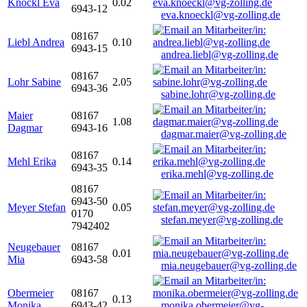
Knöckl Eva
0.02
6943-12
eva.knoeckl@vg-zolling.de
08167
Liebl Andrea
0.10
6943-15
andrea.liebl@vg-zolling.de
08167
Lohr Sabine
2.05
6943-36
sabine.lohr@vg-zolling.de
Maier
08167
1.08
Dagmar
6943-16
dagmar.maier@vg-zolling.de
08167
Mehl Erika
0.14
6943-35
erika.mehl@vg-zolling.de
08167
6943-50
Meyer Stefan
0.05
0170
stefan.meyer@vg-zolling.de
7942402
Neugebauer
08167
0.01
Mia
6943-58
mia.neugebauer@vg-zolling.de
Obermeier
08167
0.13
Monika
6943-42
monika.obermeier@vg-