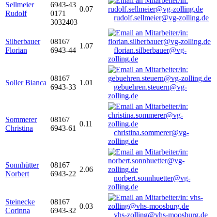
Sellmeier
6943-43
0.07
Rudolf
0171
rudolf.sellmeier@vg-zolling.de
3032403
Silberbauer
08167
1.07
Florian
6943-44
florian.silberbauer@vg-
zolling.de
08167
Soller Bianca
1.01
6943-33
gebuehren.steuern@vg-
zolling.de
Sommerer
08167
0.11
Christina
6943-61
christina.sommerer@vg-
zolling.de
Sonnhütter
08167
2.06
Norbert
6943-22
norbert.sonnhuetter@vg-
zolling.de
Steinecke
08167
0.03
Corinna
6943-32
vhs-zolling@vhs-moosburg.de