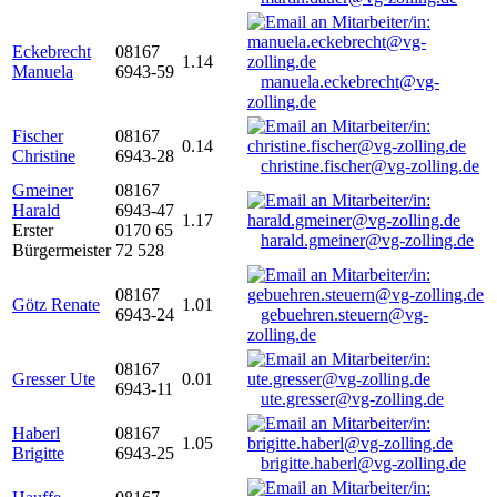
Eckebrecht
08167
1.14
Manuela
6943-59
manuela.eckebrecht@vg-
zolling.de
Fischer
08167
0.14
Christine
6943-28
christine.fischer@vg-zolling.de
Gmeiner
08167
Harald
6943-47
1.17
Erster
0170 65
harald.gmeiner@vg-zolling.de
Bürgermeister
72 528
08167
Götz Renate
1.01
6943-24
gebuehren.steuern@vg-
zolling.de
08167
Gresser Ute
0.01
6943-11
ute.gresser@vg-zolling.de
Haberl
08167
1.05
Brigitte
6943-25
brigitte.haberl@vg-zolling.de