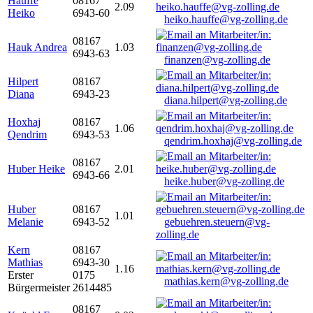
Hauffe
08167
2.09
Heiko
6943-60
heiko.hauffe@vg-zolling.de
08167
Hauk Andrea
1.03
6943-63
finanzen@vg-zolling.de
Hilpert
08167
Diana
6943-23
diana.hilpert@vg-zolling.de
Hoxhaj
08167
1.06
Qendrim
6943-53
qendrim.hoxhaj@vg-zolling.de
08167
Huber Heike
2.01
6943-66
heike.huber@vg-zolling.de
Huber
08167
1.01
Melanie
6943-52
gebuehren.steuern@vg-
zolling.de
Kern
08167
Mathias
6943-30
1.16
Erster
0175
mathias.kern@vg-zolling.de
Bürgermeister
2614485
08167