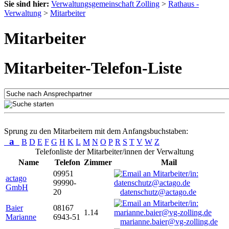
Sie sind hier:
Verwaltungsgemeinschaft Zolling
>
Rathaus -
Verwaltung
>
Mitarbeiter
Mitarbeiter
Mitarbeiter-Telefon-Liste
Sprung zu den Mitarbeitern mit dem Anfangsbuchstaben:
a
B
D
E
F
G
H
K
L
M
N
O
P
R
S
T
V
W
Z
Telefonliste der Mitarbeiter/innen der Verwaltung
Name
Telefon
Zimmer
Mail
09951
actago
99990-
GmbH
20
datenschutz@actago.de
Baier
08167
1.14
Marianne
6943-51
marianne.baier@vg-zolling.de