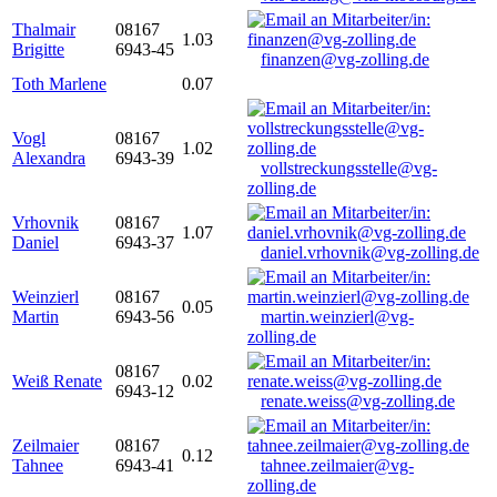
Thalmair
08167
1.03
Brigitte
6943-45
finanzen@vg-zolling.de
Toth Marlene
0.07
Vogl
08167
1.02
Alexandra
6943-39
vollstreckungsstelle@vg-
zolling.de
Vrhovnik
08167
1.07
Daniel
6943-37
daniel.vrhovnik@vg-zolling.de
Weinzierl
08167
0.05
Martin
6943-56
martin.weinzierl@vg-
zolling.de
08167
Weiß Renate
0.02
6943-12
renate.weiss@vg-zolling.de
Zeilmaier
08167
0.12
Tahnee
6943-41
tahnee.zeilmaier@vg-
zolling.de