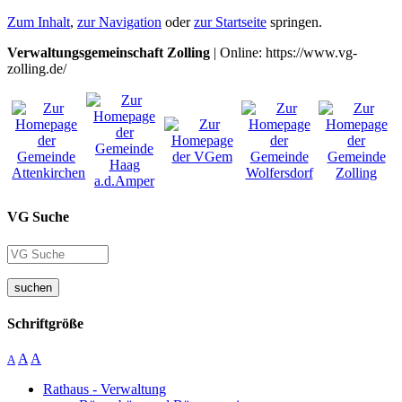
Zum Inhalt
,
zur Navigation
oder
zur Startseite
springen.
Verwaltungsgemeinschaft Zolling
| Online: https://www.vg-
zolling.de/
VG Suche
suchen
Schriftgröße
A
A
A
Rathaus - Verwaltung