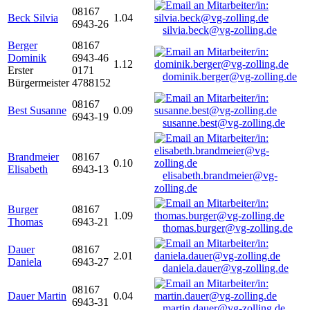
08167
Beck Silvia
1.04
6943-26
silvia.beck@vg-zolling.de
Berger
08167
Dominik
6943-46
1.12
Erster
0171
dominik.berger@vg-zolling.de
Bürgermeister
4788152
08167
Best Susanne
0.09
6943-19
susanne.best@vg-zolling.de
Brandmeier
08167
0.10
Elisabeth
6943-13
elisabeth.brandmeier@vg-
zolling.de
Burger
08167
1.09
Thomas
6943-21
thomas.burger@vg-zolling.de
Dauer
08167
2.01
Daniela
6943-27
daniela.dauer@vg-zolling.de
08167
Dauer Martin
0.04
6943-31
martin.dauer@vg-zolling.de