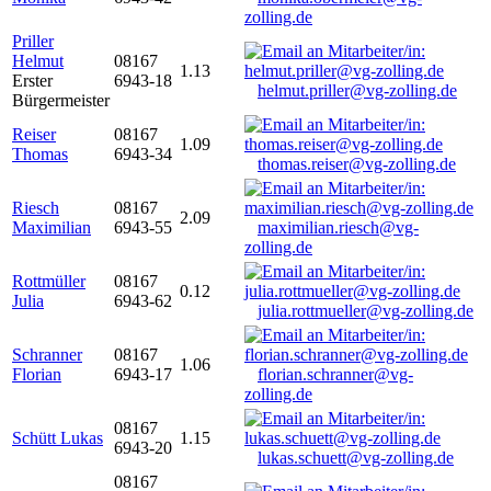
zolling.de
Priller
Helmut
08167
1.13
Erster
6943-18
helmut.priller@vg-zolling.de
Bürgermeister
Reiser
08167
1.09
Thomas
6943-34
thomas.reiser@vg-zolling.de
Riesch
08167
2.09
Maximilian
6943-55
maximilian.riesch@vg-
zolling.de
Rottmüller
08167
0.12
Julia
6943-62
julia.rottmueller@vg-zolling.de
Schranner
08167
1.06
Florian
6943-17
florian.schranner@vg-
zolling.de
08167
Schütt Lukas
1.15
6943-20
lukas.schuett@vg-zolling.de
08167