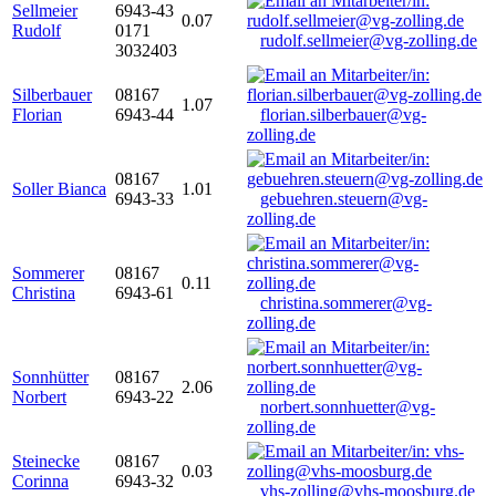
Sellmeier
6943-43
0.07
Rudolf
0171
rudolf.sellmeier@vg-zolling.de
3032403
Silberbauer
08167
1.07
Florian
6943-44
florian.silberbauer@vg-
zolling.de
08167
Soller Bianca
1.01
6943-33
gebuehren.steuern@vg-
zolling.de
Sommerer
08167
0.11
Christina
6943-61
christina.sommerer@vg-
zolling.de
Sonnhütter
08167
2.06
Norbert
6943-22
norbert.sonnhuetter@vg-
zolling.de
Steinecke
08167
0.03
Corinna
6943-32
vhs-zolling@vhs-moosburg.de