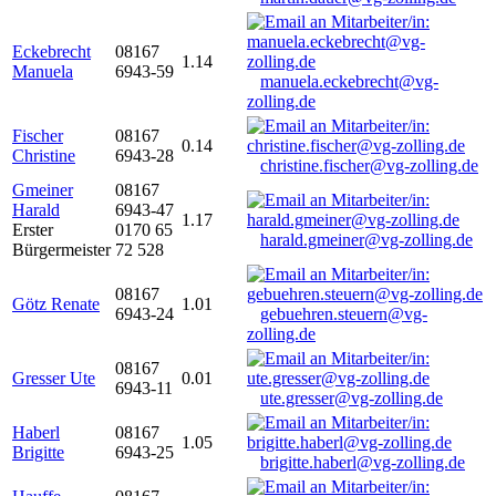
Eckebrecht
08167
1.14
Manuela
6943-59
manuela.eckebrecht@vg-
zolling.de
Fischer
08167
0.14
Christine
6943-28
christine.fischer@vg-zolling.de
Gmeiner
08167
Harald
6943-47
1.17
Erster
0170 65
harald.gmeiner@vg-zolling.de
Bürgermeister
72 528
08167
Götz Renate
1.01
6943-24
gebuehren.steuern@vg-
zolling.de
08167
Gresser Ute
0.01
6943-11
ute.gresser@vg-zolling.de
Haberl
08167
1.05
Brigitte
6943-25
brigitte.haberl@vg-zolling.de