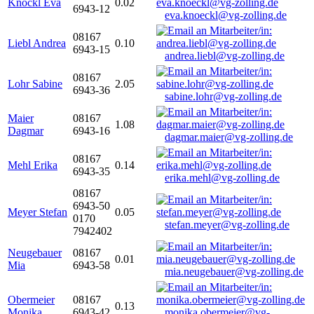
Knöckl Eva
0.02
6943-12
eva.knoeckl@vg-zolling.de
08167
Liebl Andrea
0.10
6943-15
andrea.liebl@vg-zolling.de
08167
Lohr Sabine
2.05
6943-36
sabine.lohr@vg-zolling.de
Maier
08167
1.08
Dagmar
6943-16
dagmar.maier@vg-zolling.de
08167
Mehl Erika
0.14
6943-35
erika.mehl@vg-zolling.de
08167
6943-50
Meyer Stefan
0.05
0170
stefan.meyer@vg-zolling.de
7942402
Neugebauer
08167
0.01
Mia
6943-58
mia.neugebauer@vg-zolling.de
Obermeier
08167
0.13
Monika
6943-42
monika.obermeier@vg-