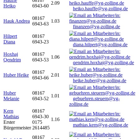
Hauffe
08167
2.09
Heiko
6943-60
heiko.hauffe@vg-zolling.de
08167
Hauk Andrea
1.03
6943-63
finanzen@vg-zolling.de
Hilpert
08167
Diana
6943-23
diana.hilpert@vg-zolling.de
Hoxhaj
08167
1.06
Qendrim
6943-53
qendrim.hoxhaj@vg-zolling.de
08167
Huber Heike
2.01
6943-66
heike.huber@vg-zolling.de
Huber
08167
1.01
Melanie
6943-52
gebuehren.steuern@vg-
zolling.de
Kern
08167
Mathias
6943-30
1.16
Erster
0175
mathias.kern@vg-zolling.de
Bürgermeister
2614485
08167