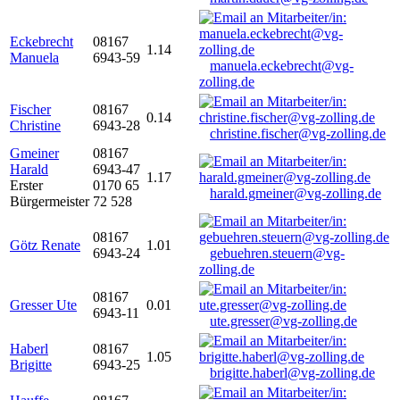
Eckebrecht
08167
1.14
Manuela
6943-59
manuela.eckebrecht@vg-
zolling.de
Fischer
08167
0.14
Christine
6943-28
christine.fischer@vg-zolling.de
Gmeiner
08167
Harald
6943-47
1.17
Erster
0170 65
harald.gmeiner@vg-zolling.de
Bürgermeister
72 528
08167
Götz Renate
1.01
6943-24
gebuehren.steuern@vg-
zolling.de
08167
Gresser Ute
0.01
6943-11
ute.gresser@vg-zolling.de
Haberl
08167
1.05
Brigitte
6943-25
brigitte.haberl@vg-zolling.de