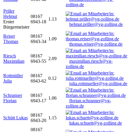
zolling.de
Priller
Helmut
08167
1.13
Erster
6943-18
helmut.priller@vg-zolling.de
Bürgermeister
Reiser
08167
1.09
Thomas
6943-34
thomas.reiser@vg-zolling.de
Riesch
08167
2.09
Maximilian
6943-55
maximilian.riesch@vg-
zolling.de
Rottmüller
08167
0.12
Julia
6943-62
julia.rottmueller@vg-zolling.de
Schranner
08167
1.06
Florian
6943-17
florian.schranner@vg-
zolling.de
08167
Schütt Lukas
1.15
6943-20
lukas.schuett@vg-zolling.de
08167