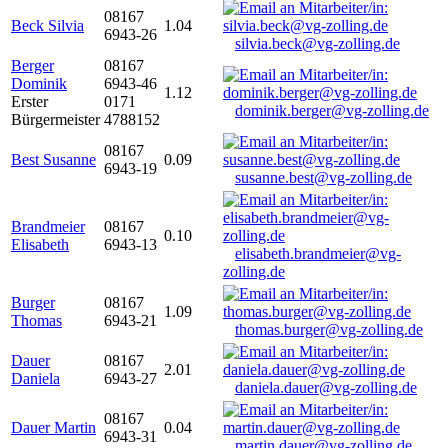
08167
Beck Silvia
1.04
6943-26
silvia.beck@vg-zolling.de
Berger
08167
Dominik
6943-46
1.12
Erster
0171
dominik.berger@vg-zolling.de
Bürgermeister
4788152
08167
Best Susanne
0.09
6943-19
susanne.best@vg-zolling.de
Brandmeier
08167
0.10
Elisabeth
6943-13
elisabeth.brandmeier@vg-
zolling.de
Burger
08167
1.09
Thomas
6943-21
thomas.burger@vg-zolling.de
Dauer
08167
2.01
Daniela
6943-27
daniela.dauer@vg-zolling.de
08167
Dauer Martin
0.04
6943-31
martin.dauer@vg-zolling.de