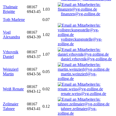
Thalmair
08167
1.03
Brigitte
6943-45
finanzen@vg-zolling.de
Toth Marlene
0.07
Vogl
08167
1.02
Alexandra
6943-39
vollstreckungsstelle@vg-
zolling.de
Vrhovnik
08167
1.07
Daniel
6943-37
daniel.vrhovnik@vg-zolling.de
Weinzierl
08167
0.05
Martin
6943-56
martin.weinzierl@vg-
zolling.de
08167
Weiß Renate
0.02
6943-12
renate.weiss@vg-zolling.de
Zeilmaier
08167
0.12
Tahnee
6943-41
tahnee.zeilmaier@vg-
zolling.de