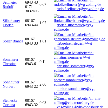
Sellmeier
6943-43
0.07
Rudolf
0171
rudolf.sellmeier@vg-zolling.de
3032403
Silberbauer
08167
1.07
Florian
6943-44
florian.silberbauer@vg-
zolling.de
08167
Soller Bianca
1.01
6943-33
gebuehren.steuern@vg-
zolling.de
Sommerer
08167
0.11
Christina
6943-61
christina.sommerer@vg-
zolling.de
Sonnhütter
08167
2.06
Norbert
6943-22
norbert.sonnhuetter@vg-
zolling.de
Steinecke
08167
0.03
Corinna
6943-32
vhs-zolling@vhs-moosburg.de