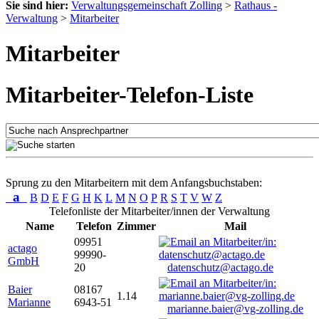
Sie sind hier:
Verwaltungsgemeinschaft Zolling
>
Rathaus -
Verwaltung
>
Mitarbeiter
Mitarbeiter
Mitarbeiter-Telefon-Liste
Sprung zu den Mitarbeitern mit dem Anfangsbuchstaben:
a
B
D
E
F
G
H
K
L
M
N
O
P
R
S
T
V
W
Z
Telefonliste der Mitarbeiter/innen der Verwaltung
Name
Telefon
Zimmer
Mail
09951
actago
99990-
GmbH
20
datenschutz@actago.de
Baier
08167
1.14
Marianne
6943-51
marianne.baier@vg-zolling.de