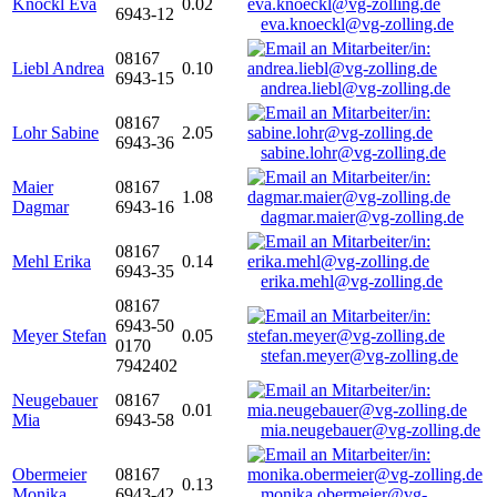
Knöckl Eva
0.02
6943-12
eva.knoeckl@vg-zolling.de
08167
Liebl Andrea
0.10
6943-15
andrea.liebl@vg-zolling.de
08167
Lohr Sabine
2.05
6943-36
sabine.lohr@vg-zolling.de
Maier
08167
1.08
Dagmar
6943-16
dagmar.maier@vg-zolling.de
08167
Mehl Erika
0.14
6943-35
erika.mehl@vg-zolling.de
08167
6943-50
Meyer Stefan
0.05
0170
stefan.meyer@vg-zolling.de
7942402
Neugebauer
08167
0.01
Mia
6943-58
mia.neugebauer@vg-zolling.de
Obermeier
08167
0.13
Monika
6943-42
monika.obermeier@vg-