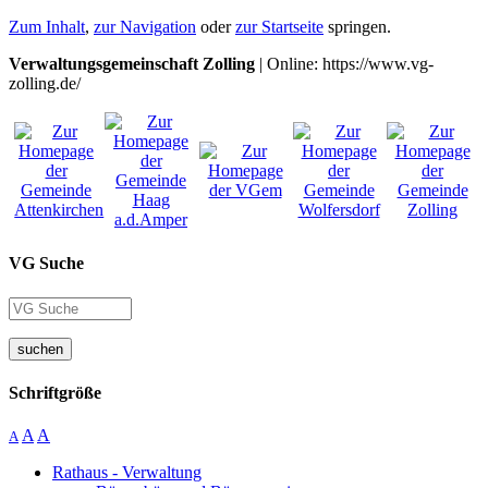
Zum Inhalt
,
zur Navigation
oder
zur Startseite
springen.
Verwaltungsgemeinschaft Zolling
| Online: https://www.vg-
zolling.de/
VG Suche
suchen
Schriftgröße
A
A
A
Rathaus - Verwaltung