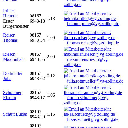
zolling.de
Priller
Helmut
08167
1.13
Erster
6943-18
helmut.priller@vg-zolling.de
Bürgermeister
Reiser
08167
1.09
Thomas
6943-34
thomas.reiser@vg-zolling.de
Riesch
08167
2.09
Maximilian
6943-55
maximilian.riesch@vg-
zolling.de
Rottmüller
08167
0.12
Julia
6943-62
julia.rottmueller@vg-zolling.de
Schranner
08167
1.06
Florian
6943-17
florian.schranner@vg-
zolling.de
08167
Schütt Lukas
1.15
6943-20
lukas.schuett@vg-zolling.de
08167