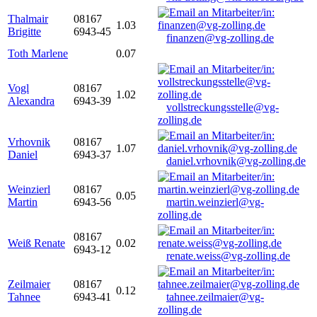
Thalmair
08167
1.03
Brigitte
6943-45
finanzen@vg-zolling.de
Toth Marlene
0.07
Vogl
08167
1.02
Alexandra
6943-39
vollstreckungsstelle@vg-
zolling.de
Vrhovnik
08167
1.07
Daniel
6943-37
daniel.vrhovnik@vg-zolling.de
Weinzierl
08167
0.05
Martin
6943-56
martin.weinzierl@vg-
zolling.de
08167
Weiß Renate
0.02
6943-12
renate.weiss@vg-zolling.de
Zeilmaier
08167
0.12
Tahnee
6943-41
tahnee.zeilmaier@vg-
zolling.de