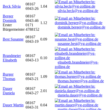
08167
Beck Silvia
1.04
6943-26
silvia.beck@vg-zolling.de
Berger
08167
Dominik
6943-46
1.12
Erster
0171
dominik.berger@vg-zolling.de
Bürgermeister
4788152
08167
Best Susanne
0.09
6943-19
susanne.best@vg-zolling.de
Brandmeier
08167
0.10
Elisabeth
6943-13
elisabeth.brandmeier@vg-
zolling.de
Burger
08167
1.09
Thomas
6943-21
thomas.burger@vg-zolling.de
Dauer
08167
2.01
Daniela
6943-27
daniela.dauer@vg-zolling.de
08167
Dauer Martin
0.04
6943-31
martin.dauer@vg-zolling.de