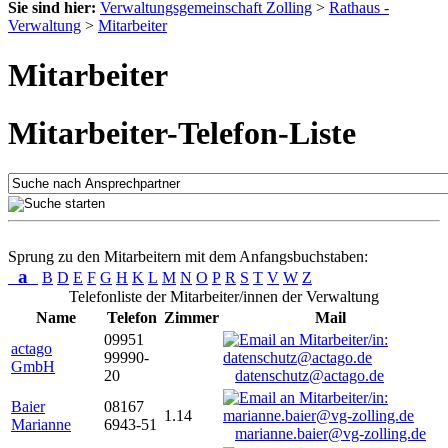
Sie sind hier:
Verwaltungsgemeinschaft Zolling
>
Rathaus -
Verwaltung
>
Mitarbeiter
Mitarbeiter
Mitarbeiter-Telefon-Liste
Sprung zu den Mitarbeitern mit dem Anfangsbuchstaben:
a
B
D
E
F
G
H
K
L
M
N
O
P
R
S
T
V
W
Z
Telefonliste der Mitarbeiter/innen der Verwaltung
Name
Telefon
Zimmer
Mail
09951
actago
99990-
GmbH
20
datenschutz@actago.de
Baier
08167
1.14
Marianne
6943-51
marianne.baier@vg-zolling.de