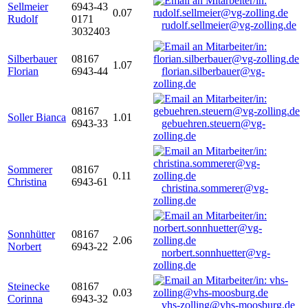
Sellmeier
6943-43
0.07
Rudolf
0171
rudolf.sellmeier@vg-zolling.de
3032403
Silberbauer
08167
1.07
Florian
6943-44
florian.silberbauer@vg-
zolling.de
08167
Soller Bianca
1.01
6943-33
gebuehren.steuern@vg-
zolling.de
Sommerer
08167
0.11
Christina
6943-61
christina.sommerer@vg-
zolling.de
Sonnhütter
08167
2.06
Norbert
6943-22
norbert.sonnhuetter@vg-
zolling.de
Steinecke
08167
0.03
Corinna
6943-32
vhs-zolling@vhs-moosburg.de