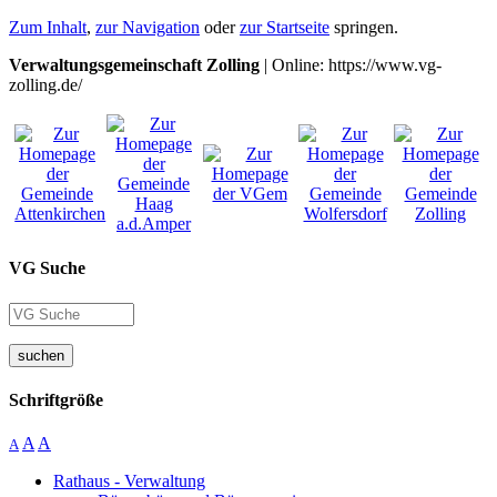
Zum Inhalt
,
zur Navigation
oder
zur Startseite
springen.
Verwaltungsgemeinschaft Zolling
| Online: https://www.vg-
zolling.de/
VG Suche
suchen
Schriftgröße
A
A
A
Rathaus - Verwaltung