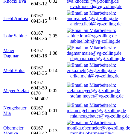
Knöckl Eva
0.02
6943-12
eva.knoeckl@vg-zolling.de
08167
Liebl Andrea
0.10
6943-15
andrea.liebl@vg-zolling.de
08167
Lohr Sabine
2.05
6943-36
sabine.lohr@vg-zolling.de
Maier
08167
1.08
Dagmar
6943-16
dagmar.maier@vg-zolling.de
08167
Mehl Erika
0.14
6943-35
erika.mehl@vg-zolling.de
08167
6943-50
Meyer Stefan
0.05
0170
stefan.meyer@vg-zolling.de
7942402
Neugebauer
08167
0.01
Mia
6943-58
mia.neugebauer@vg-zolling.de
Obermeier
08167
0.13
Monika
6943-42
monika.obermeier@vg-