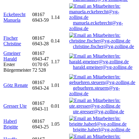
Eckebrecht
08167
1.14
Manuela
6943-59
manuela.eckebrecht@vg-
zolling.de
Fischer
08167
0.14
Christine
6943-28
christine.fischer@vg-zolling.de
Gmeiner
08167
Harald
6943-47
1.17
Erster
0170 65
harald.gmeiner@vg-zolling.de
Bürgermeister
72 528
08167
Götz Renate
1.01
6943-24
gebuehren.steuern@vg-
zolling.de
08167
Gresser Ute
0.01
6943-11
ute.gresser@vg-zolling.de
Haberl
08167
1.05
Brigitte
6943-25
brigitte.haberl@vg-zolling.de