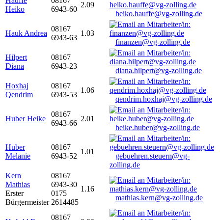
Hauffe
08167
2.09
Heiko
6943-60
heiko.hauffe@vg-zolling.de
08167
Hauk Andrea
1.03
6943-63
finanzen@vg-zolling.de
Hilpert
08167
Diana
6943-23
diana.hilpert@vg-zolling.de
Hoxhaj
08167
1.06
Qendrim
6943-53
qendrim.hoxhaj@vg-zolling.de
08167
Huber Heike
2.01
6943-66
heike.huber@vg-zolling.de
Huber
08167
1.01
Melanie
6943-52
gebuehren.steuern@vg-
zolling.de
Kern
08167
Mathias
6943-30
1.16
Erster
0175
mathias.kern@vg-zolling.de
Bürgermeister
2614485
08167