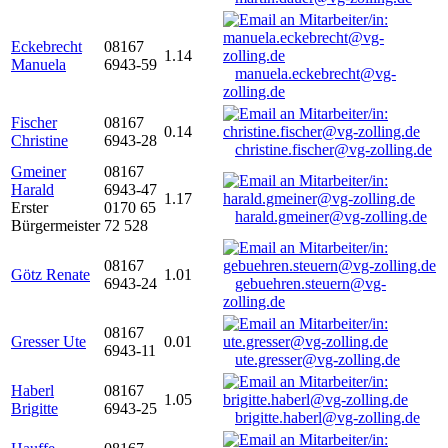
Eckebrecht
08167
1.14
Manuela
6943-59
manuela.eckebrecht@vg-
zolling.de
Fischer
08167
0.14
Christine
6943-28
christine.fischer@vg-zolling.de
Gmeiner
08167
Harald
6943-47
1.17
Erster
0170 65
harald.gmeiner@vg-zolling.de
Bürgermeister
72 528
08167
Götz Renate
1.01
6943-24
gebuehren.steuern@vg-
zolling.de
08167
Gresser Ute
0.01
6943-11
ute.gresser@vg-zolling.de
Haberl
08167
1.05
Brigitte
6943-25
brigitte.haberl@vg-zolling.de