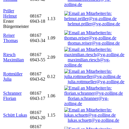
zolling.de
Priller
Helmut
08167
1.13
Erster
6943-18
helmut.priller@vg-zolling.de
Bürgermeister
Reiser
08167
1.09
Thomas
6943-34
thomas.reiser@vg-zolling.de
Riesch
08167
2.09
Maximilian
6943-55
maximilian.riesch@vg-
zolling.de
Rottmüller
08167
0.12
Julia
6943-62
julia.rottmueller@vg-zolling.de
Schranner
08167
1.06
Florian
6943-17
florian.schranner@vg-
zolling.de
08167
Schütt Lukas
1.15
6943-20
lukas.schuett@vg-zolling.de
08167