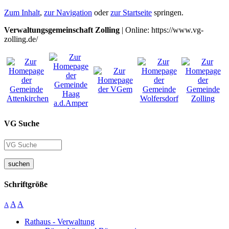
Zum Inhalt
,
zur Navigation
oder
zur Startseite
springen.
Verwaltungsgemeinschaft Zolling
| Online: https://www.vg-
zolling.de/
VG Suche
suchen
Schriftgröße
A
A
A
Rathaus - Verwaltung