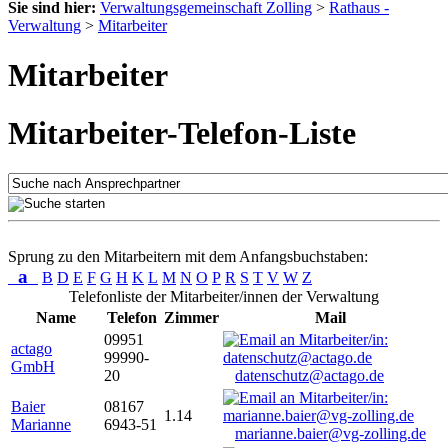
Sie sind hier:
Verwaltungsgemeinschaft Zolling
>
Rathaus -
Verwaltung
>
Mitarbeiter
Mitarbeiter
Mitarbeiter-Telefon-Liste
Sprung zu den Mitarbeitern mit dem Anfangsbuchstaben:
a
B
D
E
F
G
H
K
L
M
N
O
P
R
S
T
V
W
Z
Telefonliste der Mitarbeiter/innen der Verwaltung
Name
Telefon
Zimmer
Mail
09951
actago
99990-
GmbH
20
datenschutz@actago.de
Baier
08167
1.14
Marianne
6943-51
marianne.baier@vg-zolling.de