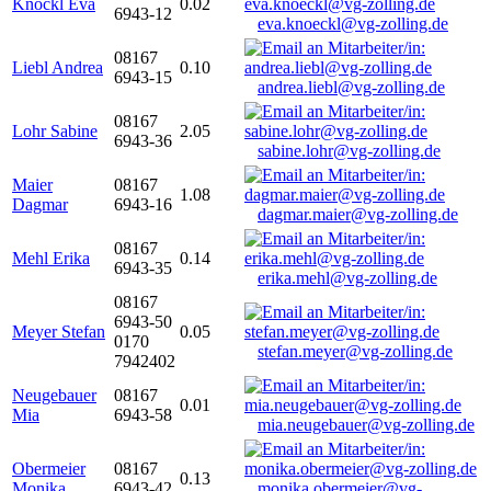
Knöckl Eva
0.02
6943-12
eva.knoeckl@vg-zolling.de
08167
Liebl Andrea
0.10
6943-15
andrea.liebl@vg-zolling.de
08167
Lohr Sabine
2.05
6943-36
sabine.lohr@vg-zolling.de
Maier
08167
1.08
Dagmar
6943-16
dagmar.maier@vg-zolling.de
08167
Mehl Erika
0.14
6943-35
erika.mehl@vg-zolling.de
08167
6943-50
Meyer Stefan
0.05
0170
stefan.meyer@vg-zolling.de
7942402
Neugebauer
08167
0.01
Mia
6943-58
mia.neugebauer@vg-zolling.de
Obermeier
08167
0.13
Monika
6943-42
monika.obermeier@vg-