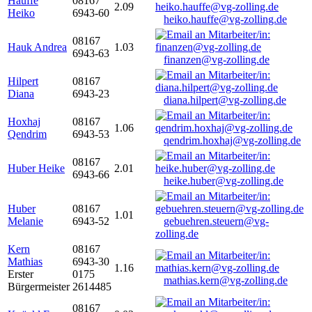
Hauffe
08167
2.09
Heiko
6943-60
heiko.hauffe@vg-zolling.de
08167
Hauk Andrea
1.03
6943-63
finanzen@vg-zolling.de
Hilpert
08167
Diana
6943-23
diana.hilpert@vg-zolling.de
Hoxhaj
08167
1.06
Qendrim
6943-53
qendrim.hoxhaj@vg-zolling.de
08167
Huber Heike
2.01
6943-66
heike.huber@vg-zolling.de
Huber
08167
1.01
Melanie
6943-52
gebuehren.steuern@vg-
zolling.de
Kern
08167
Mathias
6943-30
1.16
Erster
0175
mathias.kern@vg-zolling.de
Bürgermeister
2614485
08167