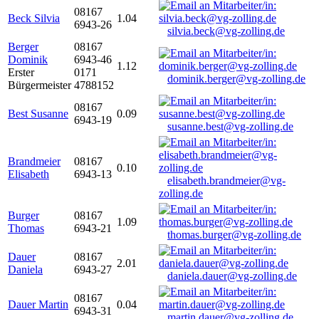
08167
Beck Silvia
1.04
6943-26
silvia.beck@vg-zolling.de
Berger
08167
Dominik
6943-46
1.12
Erster
0171
dominik.berger@vg-zolling.de
Bürgermeister
4788152
08167
Best Susanne
0.09
6943-19
susanne.best@vg-zolling.de
Brandmeier
08167
0.10
Elisabeth
6943-13
elisabeth.brandmeier@vg-
zolling.de
Burger
08167
1.09
Thomas
6943-21
thomas.burger@vg-zolling.de
Dauer
08167
2.01
Daniela
6943-27
daniela.dauer@vg-zolling.de
08167
Dauer Martin
0.04
6943-31
martin.dauer@vg-zolling.de