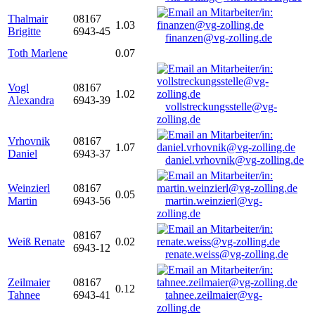
Thalmair
08167
1.03
Brigitte
6943-45
finanzen@vg-zolling.de
Toth Marlene
0.07
Vogl
08167
1.02
Alexandra
6943-39
vollstreckungsstelle@vg-
zolling.de
Vrhovnik
08167
1.07
Daniel
6943-37
daniel.vrhovnik@vg-zolling.de
Weinzierl
08167
0.05
Martin
6943-56
martin.weinzierl@vg-
zolling.de
08167
Weiß Renate
0.02
6943-12
renate.weiss@vg-zolling.de
Zeilmaier
08167
0.12
Tahnee
6943-41
tahnee.zeilmaier@vg-
zolling.de