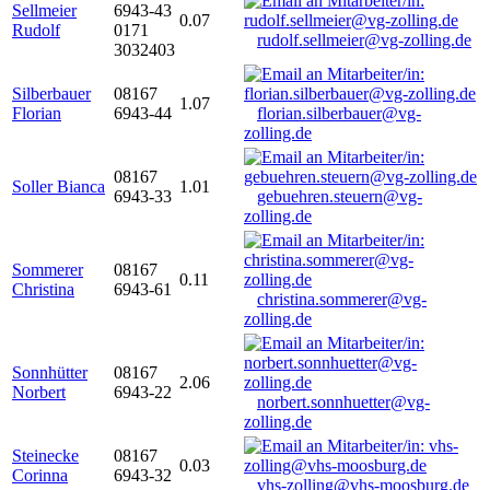
Sellmeier
6943-43
0.07
Rudolf
0171
rudolf.sellmeier@vg-zolling.de
3032403
Silberbauer
08167
1.07
Florian
6943-44
florian.silberbauer@vg-
zolling.de
08167
Soller Bianca
1.01
6943-33
gebuehren.steuern@vg-
zolling.de
Sommerer
08167
0.11
Christina
6943-61
christina.sommerer@vg-
zolling.de
Sonnhütter
08167
2.06
Norbert
6943-22
norbert.sonnhuetter@vg-
zolling.de
Steinecke
08167
0.03
Corinna
6943-32
vhs-zolling@vhs-moosburg.de