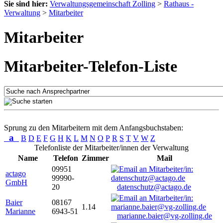
Sie sind hier:
Verwaltungsgemeinschaft Zolling
>
Rathaus -
Verwaltung
>
Mitarbeiter
Mitarbeiter
Mitarbeiter-Telefon-Liste
Sprung zu den Mitarbeitern mit dem Anfangsbuchstaben:
a
B
D
E
F
G
H
K
L
M
N
O
P
R
S
T
V
W
Z
Telefonliste der Mitarbeiter/innen der Verwaltung
Name
Telefon
Zimmer
Mail
09951
actago
99990-
GmbH
20
datenschutz@actago.de
Baier
08167
1.14
Marianne
6943-51
marianne.baier@vg-zolling.de