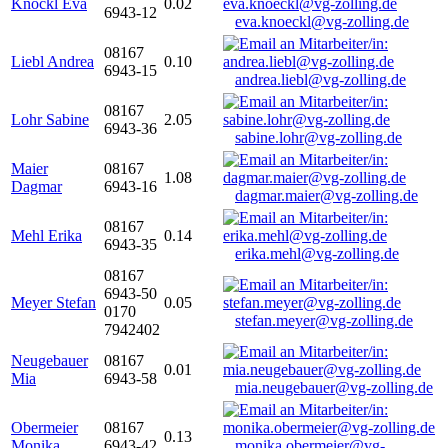
Knöckl Eva
0.02
6943-12
eva.knoeckl@vg-zolling.de
08167
Liebl Andrea
0.10
6943-15
andrea.liebl@vg-zolling.de
08167
Lohr Sabine
2.05
6943-36
sabine.lohr@vg-zolling.de
Maier
08167
1.08
Dagmar
6943-16
dagmar.maier@vg-zolling.de
08167
Mehl Erika
0.14
6943-35
erika.mehl@vg-zolling.de
08167
6943-50
Meyer Stefan
0.05
0170
stefan.meyer@vg-zolling.de
7942402
Neugebauer
08167
0.01
Mia
6943-58
mia.neugebauer@vg-zolling.de
Obermeier
08167
0.13
Monika
6943-42
monika.obermeier@vg-