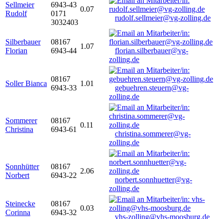
Sellmeier
6943-43
0.07
Rudolf
0171
rudolf.sellmeier@vg-zolling.de
3032403
Silberbauer
08167
1.07
Florian
6943-44
florian.silberbauer@vg-
zolling.de
08167
Soller Bianca
1.01
6943-33
gebuehren.steuern@vg-
zolling.de
Sommerer
08167
0.11
Christina
6943-61
christina.sommerer@vg-
zolling.de
Sonnhütter
08167
2.06
Norbert
6943-22
norbert.sonnhuetter@vg-
zolling.de
Steinecke
08167
0.03
Corinna
6943-32
vhs-zolling@vhs-moosburg.de