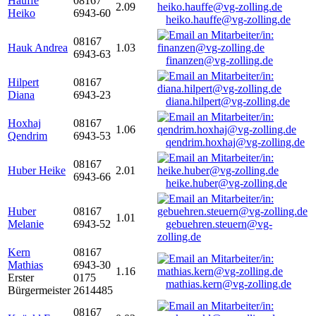
Hauffe
08167
2.09
Heiko
6943-60
heiko.hauffe@vg-zolling.de
08167
Hauk Andrea
1.03
6943-63
finanzen@vg-zolling.de
Hilpert
08167
Diana
6943-23
diana.hilpert@vg-zolling.de
Hoxhaj
08167
1.06
Qendrim
6943-53
qendrim.hoxhaj@vg-zolling.de
08167
Huber Heike
2.01
6943-66
heike.huber@vg-zolling.de
Huber
08167
1.01
Melanie
6943-52
gebuehren.steuern@vg-
zolling.de
Kern
08167
Mathias
6943-30
1.16
Erster
0175
mathias.kern@vg-zolling.de
Bürgermeister
2614485
08167