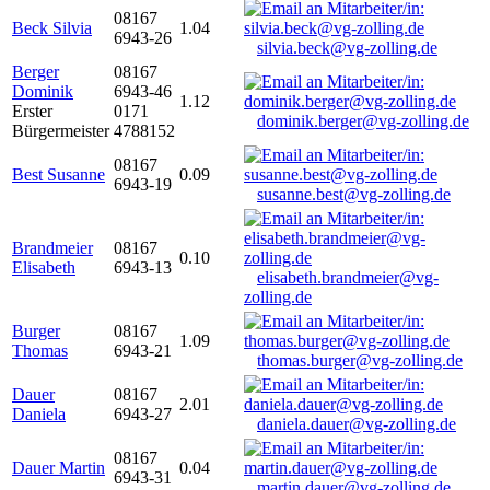
08167
Beck Silvia
1.04
6943-26
silvia.beck@vg-zolling.de
Berger
08167
Dominik
6943-46
1.12
Erster
0171
dominik.berger@vg-zolling.de
Bürgermeister
4788152
08167
Best Susanne
0.09
6943-19
susanne.best@vg-zolling.de
Brandmeier
08167
0.10
Elisabeth
6943-13
elisabeth.brandmeier@vg-
zolling.de
Burger
08167
1.09
Thomas
6943-21
thomas.burger@vg-zolling.de
Dauer
08167
2.01
Daniela
6943-27
daniela.dauer@vg-zolling.de
08167
Dauer Martin
0.04
6943-31
martin.dauer@vg-zolling.de