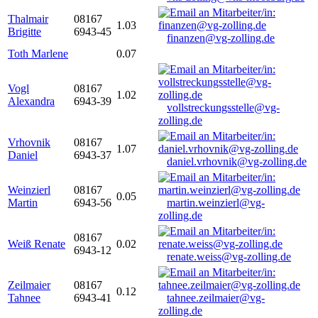
Thalmair
08167
1.03
Brigitte
6943-45
finanzen@vg-zolling.de
Toth Marlene
0.07
Vogl
08167
1.02
Alexandra
6943-39
vollstreckungsstelle@vg-
zolling.de
Vrhovnik
08167
1.07
Daniel
6943-37
daniel.vrhovnik@vg-zolling.de
Weinzierl
08167
0.05
Martin
6943-56
martin.weinzierl@vg-
zolling.de
08167
Weiß Renate
0.02
6943-12
renate.weiss@vg-zolling.de
Zeilmaier
08167
0.12
Tahnee
6943-41
tahnee.zeilmaier@vg-
zolling.de