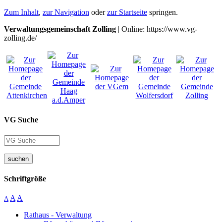
Zum Inhalt
,
zur Navigation
oder
zur Startseite
springen.
Verwaltungsgemeinschaft Zolling
| Online: https://www.vg-
zolling.de/
VG Suche
suchen
Schriftgröße
A
A
A
Rathaus - Verwaltung