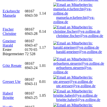
Eckebrecht
08167
1.14
Manuela
6943-59
manuela.eckebrecht@vg-
zolling.de
Fischer
08167
0.14
Christine
6943-28
christine.fischer@vg-zolling.de
Gmeiner
08167
Harald
6943-47
1.17
Erster
0170 65
harald.gmeiner@vg-zolling.de
Bürgermeister
72 528
08167
Götz Renate
1.01
6943-24
gebuehren.steuern@vg-
zolling.de
08167
Gresser Ute
0.01
6943-11
ute.gresser@vg-zolling.de
Haberl
08167
1.05
Brigitte
6943-25
brigitte.haberl@vg-zolling.de