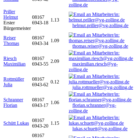
zolling.de
Priller
Helmut
08167
1.13
Erster
6943-18
helmut.priller@vg-zolling.de
Bürgermeister
Reiser
08167
1.09
Thomas
6943-34
thomas.reiser@vg-zolling.de
Riesch
08167
2.09
Maximilian
6943-55
maximilian.riesch@vg-
zolling.de
Rottmüller
08167
0.12
Julia
6943-62
julia.rottmueller@vg-zolling.de
Schranner
08167
1.06
Florian
6943-17
florian.schranner@vg-
zolling.de
08167
Schütt Lukas
1.15
6943-20
lukas.schuett@vg-zolling.de
08167