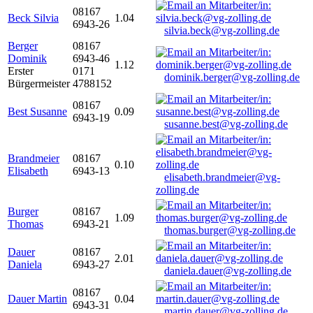
08167
Beck Silvia
1.04
6943-26
silvia.beck@vg-zolling.de
Berger
08167
Dominik
6943-46
1.12
Erster
0171
dominik.berger@vg-zolling.de
Bürgermeister
4788152
08167
Best Susanne
0.09
6943-19
susanne.best@vg-zolling.de
Brandmeier
08167
0.10
Elisabeth
6943-13
elisabeth.brandmeier@vg-
zolling.de
Burger
08167
1.09
Thomas
6943-21
thomas.burger@vg-zolling.de
Dauer
08167
2.01
Daniela
6943-27
daniela.dauer@vg-zolling.de
08167
Dauer Martin
0.04
6943-31
martin.dauer@vg-zolling.de