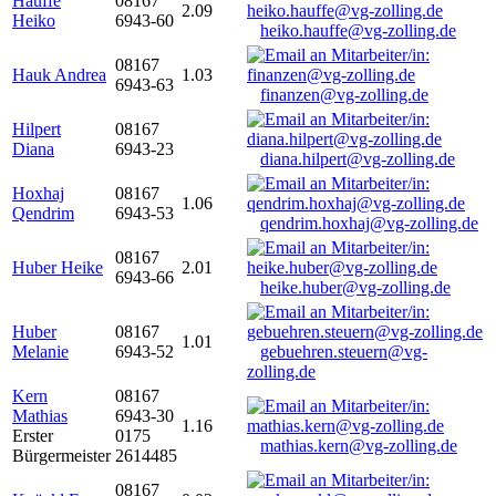
Hauffe
08167
2.09
Heiko
6943-60
heiko.hauffe@vg-zolling.de
08167
Hauk Andrea
1.03
6943-63
finanzen@vg-zolling.de
Hilpert
08167
Diana
6943-23
diana.hilpert@vg-zolling.de
Hoxhaj
08167
1.06
Qendrim
6943-53
qendrim.hoxhaj@vg-zolling.de
08167
Huber Heike
2.01
6943-66
heike.huber@vg-zolling.de
Huber
08167
1.01
Melanie
6943-52
gebuehren.steuern@vg-
zolling.de
Kern
08167
Mathias
6943-30
1.16
Erster
0175
mathias.kern@vg-zolling.de
Bürgermeister
2614485
08167