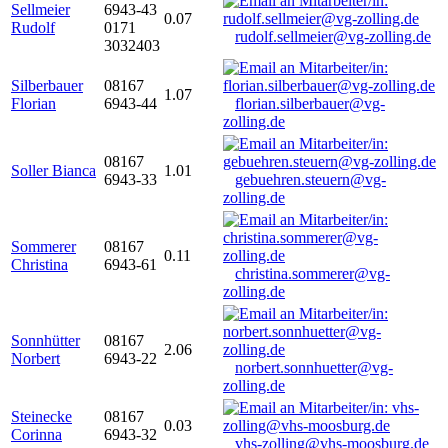
Sellmeier
6943-43
0.07
Rudolf
0171
rudolf.sellmeier@vg-zolling.de
3032403
Silberbauer
08167
1.07
Florian
6943-44
florian.silberbauer@vg-
zolling.de
08167
Soller Bianca
1.01
6943-33
gebuehren.steuern@vg-
zolling.de
Sommerer
08167
0.11
Christina
6943-61
christina.sommerer@vg-
zolling.de
Sonnhütter
08167
2.06
Norbert
6943-22
norbert.sonnhuetter@vg-
zolling.de
Steinecke
08167
0.03
Corinna
6943-32
vhs-zolling@vhs-moosburg.de