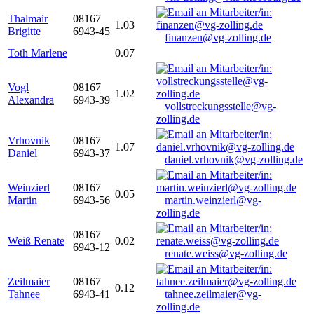
Thalmair
08167
1.03
Brigitte
6943-45
finanzen@vg-zolling.de
Toth Marlene
0.07
Vogl
08167
1.02
Alexandra
6943-39
vollstreckungsstelle@vg-
zolling.de
Vrhovnik
08167
1.07
Daniel
6943-37
daniel.vrhovnik@vg-zolling.de
Weinzierl
08167
0.05
Martin
6943-56
martin.weinzierl@vg-
zolling.de
08167
Weiß Renate
0.02
6943-12
renate.weiss@vg-zolling.de
Zeilmaier
08167
0.12
Tahnee
6943-41
tahnee.zeilmaier@vg-
zolling.de