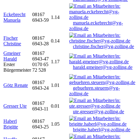
Eckebrecht
08167
1.14
Manuela
6943-59
manuela.eckebrecht@vg-
zolling.de
Fischer
08167
0.14
Christine
6943-28
christine.fischer@vg-zolling.de
Gmeiner
08167
Harald
6943-47
1.17
Erster
0170 65
harald.gmeiner@vg-zolling.de
Bürgermeister
72 528
08167
Götz Renate
1.01
6943-24
gebuehren.steuern@vg-
zolling.de
08167
Gresser Ute
0.01
6943-11
ute.gresser@vg-zolling.de
Haberl
08167
1.05
Brigitte
6943-25
brigitte.haberl@vg-zolling.de