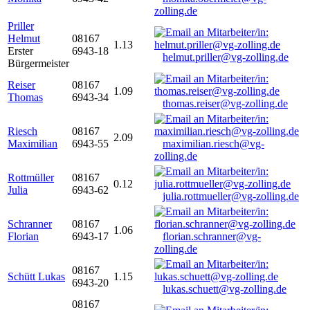
zolling.de
Priller
Helmut
08167
1.13
Erster
6943-18
helmut.priller@vg-zolling.de
Bürgermeister
Reiser
08167
1.09
Thomas
6943-34
thomas.reiser@vg-zolling.de
Riesch
08167
2.09
Maximilian
6943-55
maximilian.riesch@vg-
zolling.de
Rottmüller
08167
0.12
Julia
6943-62
julia.rottmueller@vg-zolling.de
Schranner
08167
1.06
Florian
6943-17
florian.schranner@vg-
zolling.de
08167
Schütt Lukas
1.15
6943-20
lukas.schuett@vg-zolling.de
08167