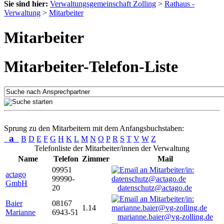
Sie sind hier:
Verwaltungsgemeinschaft Zolling
>
Rathaus -
Verwaltung
>
Mitarbeiter
Mitarbeiter
Mitarbeiter-Telefon-Liste
Sprung zu den Mitarbeitern mit dem Anfangsbuchstaben:
a
B
D
E
F
G
H
K
L
M
N
O
P
R
S
T
V
W
Z
Telefonliste der Mitarbeiter/innen der Verwaltung
Name
Telefon
Zimmer
Mail
09951
actago
99990-
GmbH
20
datenschutz@actago.de
Baier
08167
1.14
Marianne
6943-51
marianne.baier@vg-zolling.de