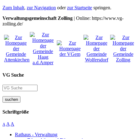
Zum Inhalt
,
zur Navigation
oder
zur Startseite
springen.
Verwaltungsgemeinschaft Zolling
| Online: https://www.vg-
zolling.de/
VG Suche
suchen
Schriftgröße
A
A
A
Rathaus - Verwaltung