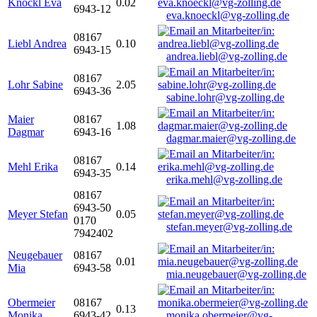
Knöckl Eva
0.02
6943-12
eva.knoeckl@vg-zolling.de
08167
Liebl Andrea
0.10
6943-15
andrea.liebl@vg-zolling.de
08167
Lohr Sabine
2.05
6943-36
sabine.lohr@vg-zolling.de
Maier
08167
1.08
Dagmar
6943-16
dagmar.maier@vg-zolling.de
08167
Mehl Erika
0.14
6943-35
erika.mehl@vg-zolling.de
08167
6943-50
Meyer Stefan
0.05
0170
stefan.meyer@vg-zolling.de
7942402
Neugebauer
08167
0.01
Mia
6943-58
mia.neugebauer@vg-zolling.de
Obermeier
08167
0.13
Monika
6943-42
monika.obermeier@vg-