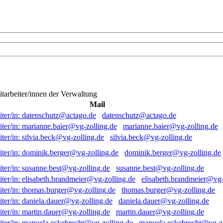
itarbeiter/innen der Verwaltung
Mail
datenschutz@actago.de
marianne.baier@vg-zolling.de
silvia.beck@vg-zolling.de
dominik.berger@vg-zolling.de
susanne.best@vg-zolling.de
elisabeth.brandmeier@vg-
thomas.burger@vg-zolling.de
daniela.dauer@vg-zolling.de
martin.dauer@vg-zolling.de
manuela.eckebrecht@vg-zo