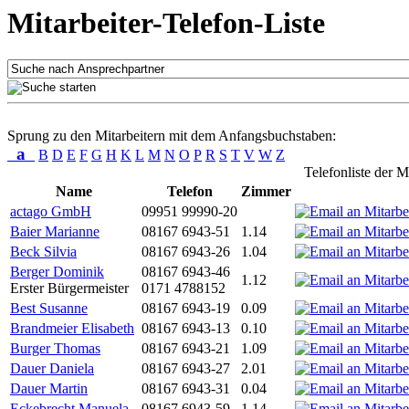
Mitarbeiter-Telefon-Liste
Sprung zu den Mitarbeitern mit dem Anfangsbuchstaben:
a
B
D
E
F
G
H
K
L
M
N
O
P
R
S
T
V
W
Z
Telefonliste der M
Name
Telefon
Zimmer
actago GmbH
09951 99990-20
Baier Marianne
08167 6943-51
1.14
Beck Silvia
08167 6943-26
1.04
Berger Dominik
08167 6943-46
1.12
Erster Bürgermeister
0171 4788152
Best Susanne
08167 6943-19
0.09
Brandmeier Elisabeth
08167 6943-13
0.10
Burger Thomas
08167 6943-21
1.09
Dauer Daniela
08167 6943-27
2.01
Dauer Martin
08167 6943-31
0.04
Eckebrecht Manuela
08167 6943-59
1.14