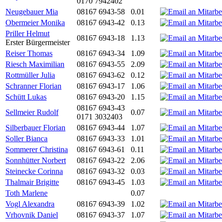
0170 7942402
Neugebauer Mia
08167 6943-58
0.01
Obermeier Monika
08167 6943-42
0.13
Priller Helmut
08167 6943-18
1.13
Erster Bürgermeister
Reiser Thomas
08167 6943-34
1.09
Riesch Maximilian
08167 6943-55
2.09
Rottmüller Julia
08167 6943-62
0.12
Schranner Florian
08167 6943-17
1.06
Schütt Lukas
08167 6943-20
1.15
08167 6943-43
Sellmeier Rudolf
0.07
0171 3032403
Silberbauer Florian
08167 6943-44
1.07
Soller Bianca
08167 6943-33
1.01
Sommerer Christina
08167 6943-61
0.11
Sonnhütter Norbert
08167 6943-22
2.06
Steinecke Corinna
08167 6943-32
0.03
Thalmair Brigitte
08167 6943-45
1.03
Toth Marlene
0.07
Vogl Alexandra
08167 6943-39
1.02
Vrhovnik Daniel
08167 6943-37
1.07