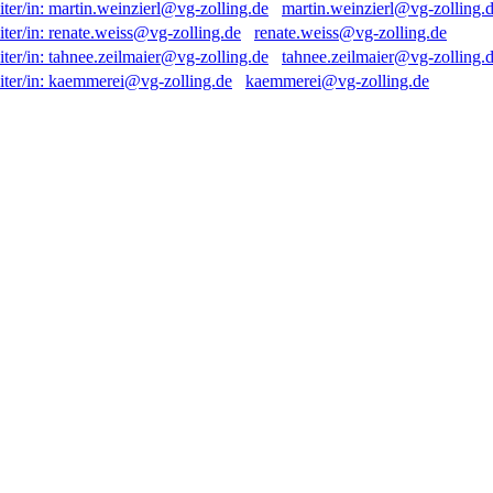
martin.weinzierl@vg-zolling.
renate.weiss@vg-zolling.de
tahnee.zeilmaier@vg-zolling.
kaemmerei@vg-zolling.de