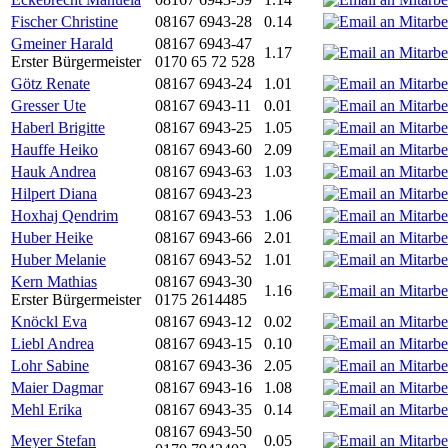
Fischer Christine
08167 6943-28
0.14
Gmeiner Harald
08167 6943-47
1.17
Erster Bürgermeister
0170 65 72 528
Götz Renate
08167 6943-24
1.01
Gresser Ute
08167 6943-11
0.01
Haberl Brigitte
08167 6943-25
1.05
Hauffe Heiko
08167 6943-60
2.09
Hauk Andrea
08167 6943-63
1.03
Hilpert Diana
08167 6943-23
Hoxhaj Qendrim
08167 6943-53
1.06
Huber Heike
08167 6943-66
2.01
Huber Melanie
08167 6943-52
1.01
Kern Mathias
08167 6943-30
1.16
Erster Bürgermeister
0175 2614485
Knöckl Eva
08167 6943-12
0.02
Liebl Andrea
08167 6943-15
0.10
Lohr Sabine
08167 6943-36
2.05
Maier Dagmar
08167 6943-16
1.08
Mehl Erika
08167 6943-35
0.14
08167 6943-50
Meyer Stefan
0.05