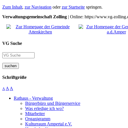
Zum Inhalt
,
zur Navigation
oder
zur Startseite
springen.
Verwaltungsgemeinschaft Zolling
| Online: https://www.vg-zolling.
VG Suche
suchen
Schriftgröße
A
A
A
Rathaus - Verwaltung
Bürgerbüro und Bürgerservice
Was erledige ich wo?
Mitarbeiter
Organigramm
Kulturraum Ampertal e.V.