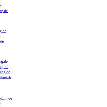
e
ng.de
g.de
e
.de
ng.de
ng.de
ling.de
lling.de
lling.de
e