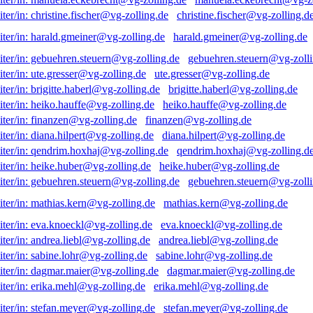
christine.fischer@vg-zolling.d
harald.gmeiner@vg-zolling.de
gebuehren.steuern@vg-zolli
ute.gresser@vg-zolling.de
brigitte.haberl@vg-zolling.de
heiko.hauffe@vg-zolling.de
finanzen@vg-zolling.de
diana.hilpert@vg-zolling.de
qendrim.hoxhaj@vg-zolling.d
heike.huber@vg-zolling.de
gebuehren.steuern@vg-zolli
mathias.kern@vg-zolling.de
eva.knoeckl@vg-zolling.de
andrea.liebl@vg-zolling.de
sabine.lohr@vg-zolling.de
dagmar.maier@vg-zolling.de
erika.mehl@vg-zolling.de
stefan.meyer@vg-zolling.de