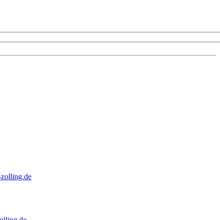
zolling.de
lling.de