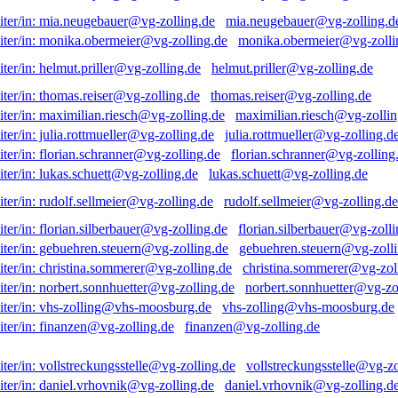
mia.neugebauer@vg-zolling.d
monika.obermeier@vg-zolli
helmut.priller@vg-zolling.de
thomas.reiser@vg-zolling.de
maximilian.riesch@vg-zollin
julia.rottmueller@vg-zolling.d
florian.schranner@vg-zolling
lukas.schuett@vg-zolling.de
rudolf.sellmeier@vg-zolling.de
florian.silberbauer@vg-zolli
gebuehren.steuern@vg-zolli
christina.sommerer@vg-zol
norbert.sonnhuetter@vg-zo
vhs-zolling@vhs-moosburg.de
finanzen@vg-zolling.de
vollstreckungsstelle@vg-zo
daniel.vrhovnik@vg-zolling.d