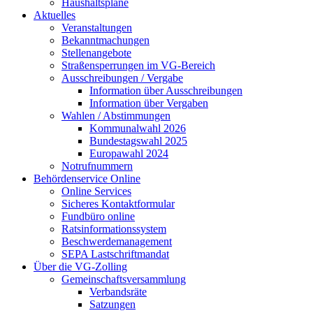
Haushaltspläne
Aktuelles
Veranstaltungen
Bekanntmachungen
Stellenangebote
Straßensperrungen im VG-Bereich
Ausschreibungen / Vergabe
Information über Ausschreibungen
Information über Vergaben
Wahlen / Abstimmungen
Kommunalwahl 2026
Bundestagswahl 2025
Europawahl 2024
Notrufnummern
Behördenservice Online
Online Services
Sicheres Kontaktformular
Fundbüro online
Ratsinformationssystem
Beschwerdemanagement
SEPA Lastschriftmandat
Über die VG-Zolling
Gemeinschaftsversammlung
Verbandsräte
Satzungen