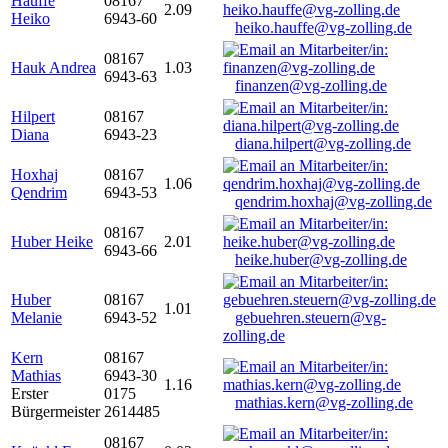
Hauffe
08167
2.09
Heiko
6943-60
heiko.hauffe@vg-zolling.de
08167
Hauk Andrea
1.03
6943-63
finanzen@vg-zolling.de
Hilpert
08167
Diana
6943-23
diana.hilpert@vg-zolling.de
Hoxhaj
08167
1.06
Qendrim
6943-53
qendrim.hoxhaj@vg-zolling.de
08167
Huber Heike
2.01
6943-66
heike.huber@vg-zolling.de
Huber
08167
1.01
Melanie
6943-52
gebuehren.steuern@vg-
zolling.de
Kern
08167
Mathias
6943-30
1.16
Erster
0175
mathias.kern@vg-zolling.de
Bürgermeister
2614485
08167