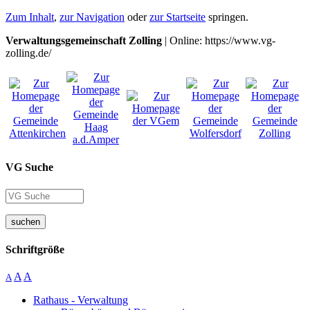
Zum Inhalt
,
zur Navigation
oder
zur Startseite
springen.
Verwaltungsgemeinschaft Zolling
| Online: https://www.vg-
zolling.de/
VG Suche
suchen
Schriftgröße
A
A
A
Rathaus - Verwaltung