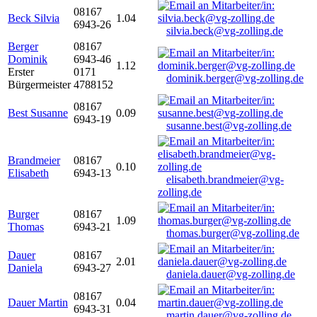
08167
Beck Silvia
1.04
6943-26
silvia.beck@vg-zolling.de
Berger
08167
Dominik
6943-46
1.12
Erster
0171
dominik.berger@vg-zolling.de
Bürgermeister
4788152
08167
Best Susanne
0.09
6943-19
susanne.best@vg-zolling.de
Brandmeier
08167
0.10
Elisabeth
6943-13
elisabeth.brandmeier@vg-
zolling.de
Burger
08167
1.09
Thomas
6943-21
thomas.burger@vg-zolling.de
Dauer
08167
2.01
Daniela
6943-27
daniela.dauer@vg-zolling.de
08167
Dauer Martin
0.04
6943-31
martin.dauer@vg-zolling.de