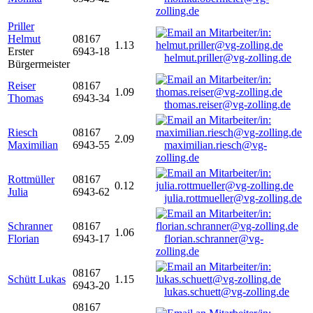
zolling.de
Priller
Helmut
08167
1.13
Erster
6943-18
helmut.priller@vg-zolling.de
Bürgermeister
Reiser
08167
1.09
Thomas
6943-34
thomas.reiser@vg-zolling.de
Riesch
08167
2.09
Maximilian
6943-55
maximilian.riesch@vg-
zolling.de
Rottmüller
08167
0.12
Julia
6943-62
julia.rottmueller@vg-zolling.de
Schranner
08167
1.06
Florian
6943-17
florian.schranner@vg-
zolling.de
08167
Schütt Lukas
1.15
6943-20
lukas.schuett@vg-zolling.de
08167