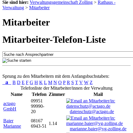
Sie sind hier:
Verwaltungsgemeinschaft Zolling
>
Rathaus -
Verwaltung
>
Mitarbeiter
Mitarbeiter
Mitarbeiter-Telefon-Liste
Sprung zu den Mitarbeitern mit dem Anfangsbuchstaben:
a
B
D
E
F
G
H
K
L
M
N
O
P
R
S
T
V
W
Z
Telefonliste der Mitarbeiter/innen der Verwaltung
Name
Telefon
Zimmer
Mail
09951
actago
99990-
GmbH
20
datenschutz@actago.de
Baier
08167
1.14
Marianne
6943-51
marianne.baier@vg-zolling.de