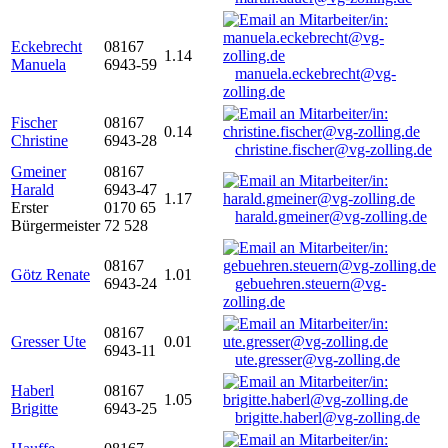
Eckebrecht
08167
1.14
Manuela
6943-59
manuela.eckebrecht@vg-
zolling.de
Fischer
08167
0.14
Christine
6943-28
christine.fischer@vg-zolling.de
Gmeiner
08167
Harald
6943-47
1.17
Erster
0170 65
harald.gmeiner@vg-zolling.de
Bürgermeister
72 528
08167
Götz Renate
1.01
6943-24
gebuehren.steuern@vg-
zolling.de
08167
Gresser Ute
0.01
6943-11
ute.gresser@vg-zolling.de
Haberl
08167
1.05
Brigitte
6943-25
brigitte.haberl@vg-zolling.de