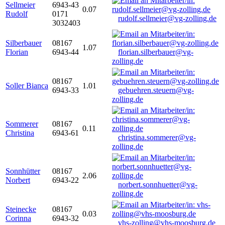
Sellmeier
6943-43
0.07
Rudolf
0171
rudolf.sellmeier@vg-zolling.de
3032403
Silberbauer
08167
1.07
Florian
6943-44
florian.silberbauer@vg-
zolling.de
08167
Soller Bianca
1.01
6943-33
gebuehren.steuern@vg-
zolling.de
Sommerer
08167
0.11
Christina
6943-61
christina.sommerer@vg-
zolling.de
Sonnhütter
08167
2.06
Norbert
6943-22
norbert.sonnhuetter@vg-
zolling.de
Steinecke
08167
0.03
Corinna
6943-32
vhs-zolling@vhs-moosburg.de