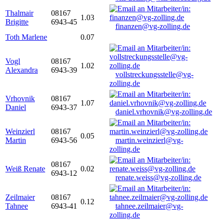
Thalmair
08167
1.03
Brigitte
6943-45
finanzen@vg-zolling.de
Toth Marlene
0.07
Vogl
08167
1.02
Alexandra
6943-39
vollstreckungsstelle@vg-
zolling.de
Vrhovnik
08167
1.07
Daniel
6943-37
daniel.vrhovnik@vg-zolling.de
Weinzierl
08167
0.05
Martin
6943-56
martin.weinzierl@vg-
zolling.de
08167
Weiß Renate
0.02
6943-12
renate.weiss@vg-zolling.de
Zeilmaier
08167
0.12
Tahnee
6943-41
tahnee.zeilmaier@vg-
zolling.de