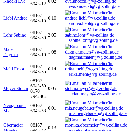
Knöckl Eva
0.02
6943-12
eva.knoeckl@vg-zolling.de
08167
Liebl Andrea
0.10
6943-15
andrea.liebl@vg-zolling.de
08167
Lohr Sabine
2.05
6943-36
sabine.lohr@vg-zolling.de
Maier
08167
1.08
Dagmar
6943-16
dagmar.maier@vg-zolling.de
08167
Mehl Erika
0.14
6943-35
erika.mehl@vg-zolling.de
08167
6943-50
Meyer Stefan
0.05
0170
stefan.meyer@vg-zolling.de
7942402
Neugebauer
08167
0.01
Mia
6943-58
mia.neugebauer@vg-zolling.de
Obermeier
08167
0.13
Monika
6943-42
monika.obermeier@vg-