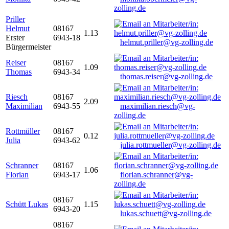
zolling.de
Priller
Helmut
08167
1.13
Erster
6943-18
helmut.priller@vg-zolling.de
Bürgermeister
Reiser
08167
1.09
Thomas
6943-34
thomas.reiser@vg-zolling.de
Riesch
08167
2.09
Maximilian
6943-55
maximilian.riesch@vg-
zolling.de
Rottmüller
08167
0.12
Julia
6943-62
julia.rottmueller@vg-zolling.de
Schranner
08167
1.06
Florian
6943-17
florian.schranner@vg-
zolling.de
08167
Schütt Lukas
1.15
6943-20
lukas.schuett@vg-zolling.de
08167