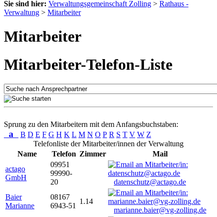
Sie sind hier:
Verwaltungsgemeinschaft Zolling
>
Rathaus -
Verwaltung
>
Mitarbeiter
Mitarbeiter
Mitarbeiter-Telefon-Liste
Sprung zu den Mitarbeitern mit dem Anfangsbuchstaben:
a
B
D
E
F
G
H
K
L
M
N
O
P
R
S
T
V
W
Z
Telefonliste der Mitarbeiter/innen der Verwaltung
Name
Telefon
Zimmer
Mail
09951
actago
99990-
GmbH
20
datenschutz@actago.de
Baier
08167
1.14
Marianne
6943-51
marianne.baier@vg-zolling.de