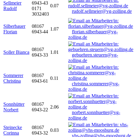
Sellmeier
6943-43
0.07
Rudolf
0171
rudolf.sellmeier@vg-zolling.de
3032403
Silberbauer
08167
1.07
Florian
6943-44
florian.silberbauer@vg-
zolling.de
08167
Soller Bianca
1.01
6943-33
gebuehren.steuern@vg-
zolling.de
Sommerer
08167
0.11
Christina
6943-61
christina.sommerer@vg-
zolling.de
Sonnhütter
08167
2.06
Norbert
6943-22
norbert.sonnhuetter@vg-
zolling.de
Steinecke
08167
0.03
Corinna
6943-32
vhs-zolling@vhs-moosburg.de