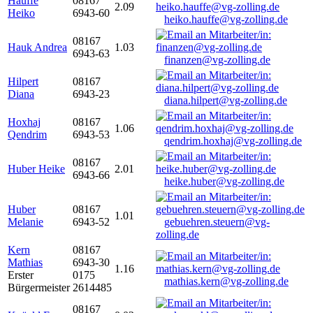
Hauffe
08167
2.09
Heiko
6943-60
heiko.hauffe@vg-zolling.de
08167
Hauk Andrea
1.03
6943-63
finanzen@vg-zolling.de
Hilpert
08167
Diana
6943-23
diana.hilpert@vg-zolling.de
Hoxhaj
08167
1.06
Qendrim
6943-53
qendrim.hoxhaj@vg-zolling.de
08167
Huber Heike
2.01
6943-66
heike.huber@vg-zolling.de
Huber
08167
1.01
Melanie
6943-52
gebuehren.steuern@vg-
zolling.de
Kern
08167
Mathias
6943-30
1.16
Erster
0175
mathias.kern@vg-zolling.de
Bürgermeister
2614485
08167