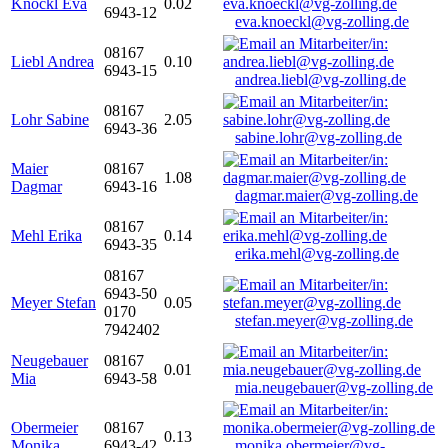
Knöckl Eva
0.02
6943-12
eva.knoeckl@vg-zolling.de
08167
Liebl Andrea
0.10
6943-15
andrea.liebl@vg-zolling.de
08167
Lohr Sabine
2.05
6943-36
sabine.lohr@vg-zolling.de
Maier
08167
1.08
Dagmar
6943-16
dagmar.maier@vg-zolling.de
08167
Mehl Erika
0.14
6943-35
erika.mehl@vg-zolling.de
08167
6943-50
Meyer Stefan
0.05
0170
stefan.meyer@vg-zolling.de
7942402
Neugebauer
08167
0.01
Mia
6943-58
mia.neugebauer@vg-zolling.de
Obermeier
08167
0.13
Monika
6943-42
monika.obermeier@vg-