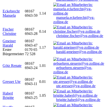
Eckebrecht
08167
1.14
Manuela
6943-59
manuela.eckebrecht@vg-
zolling.de
Fischer
08167
0.14
Christine
6943-28
christine.fischer@vg-zolling.de
Gmeiner
08167
Harald
6943-47
1.17
Erster
0170 65
harald.gmeiner@vg-zolling.de
Bürgermeister
72 528
08167
Götz Renate
1.01
6943-24
gebuehren.steuern@vg-
zolling.de
08167
Gresser Ute
0.01
6943-11
ute.gresser@vg-zolling.de
Haberl
08167
1.05
Brigitte
6943-25
brigitte.haberl@vg-zolling.de