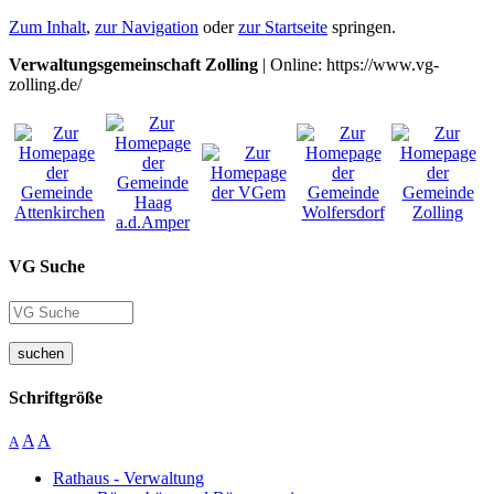
Zum Inhalt
,
zur Navigation
oder
zur Startseite
springen.
Verwaltungsgemeinschaft Zolling
| Online: https://www.vg-
zolling.de/
VG Suche
suchen
Schriftgröße
A
A
A
Rathaus - Verwaltung