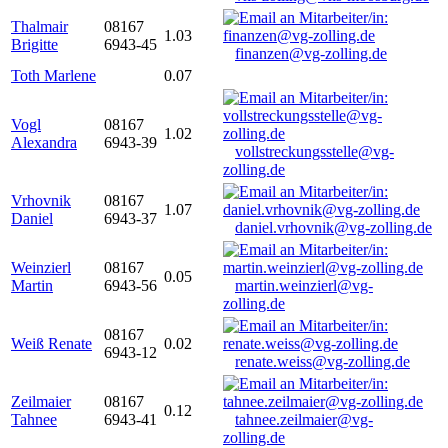
Thalmair
08167
1.03
Brigitte
6943-45
finanzen@vg-zolling.de
Toth Marlene
0.07
Vogl
08167
1.02
Alexandra
6943-39
vollstreckungsstelle@vg-
zolling.de
Vrhovnik
08167
1.07
Daniel
6943-37
daniel.vrhovnik@vg-zolling.de
Weinzierl
08167
0.05
Martin
6943-56
martin.weinzierl@vg-
zolling.de
08167
Weiß Renate
0.02
6943-12
renate.weiss@vg-zolling.de
Zeilmaier
08167
0.12
Tahnee
6943-41
tahnee.zeilmaier@vg-
zolling.de