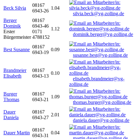
08167
Beck Silvia
1.04
6943-26
silvia.beck@vg-zolling.de
Berger
08167
Dominik
6943-46
1.12
Erster
0171
dominik.berger@vg-zolling.de
Bürgermeister
4788152
08167
Best Susanne
0.09
6943-19
susanne.best@vg-zolling.de
Brandmeier
08167
0.10
Elisabeth
6943-13
elisabeth.brandmeier@vg-
zolling.de
Burger
08167
1.09
Thomas
6943-21
thomas.burger@vg-zolling.de
Dauer
08167
2.01
Daniela
6943-27
daniela.dauer@vg-zolling.de
08167
Dauer Martin
0.04
6943-31
martin.dauer@vg-zolling.de