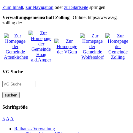
Zum Inhalt
,
zur Navigation
oder
zur Startseite
springen.
Verwaltungsgemeinschaft Zolling
| Online: https://www.vg-
zolling.de/
VG Suche
suchen
Schriftgröße
A
A
A
Rathaus - Verwaltung