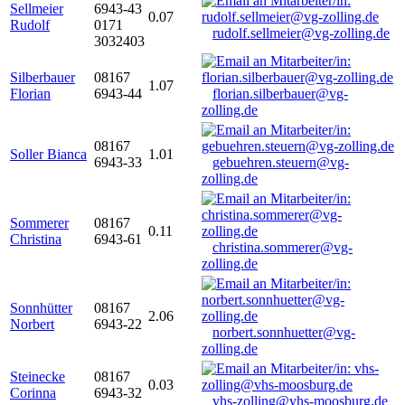
Sellmeier
6943-43
0.07
Rudolf
0171
rudolf.sellmeier@vg-zolling.de
3032403
Silberbauer
08167
1.07
Florian
6943-44
florian.silberbauer@vg-
zolling.de
08167
Soller Bianca
1.01
6943-33
gebuehren.steuern@vg-
zolling.de
Sommerer
08167
0.11
Christina
6943-61
christina.sommerer@vg-
zolling.de
Sonnhütter
08167
2.06
Norbert
6943-22
norbert.sonnhuetter@vg-
zolling.de
Steinecke
08167
0.03
Corinna
6943-32
vhs-zolling@vhs-moosburg.de