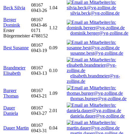
08167
Beck Silvia
1.04
6943-26
silvia.beck@vg-zolling.de
Berger
08167
Dominik
6943-46
1.12
Erster
0171
dominik.berger@vg-zolling.de
Bürgermeister
4788152
08167
Best Susanne
0.09
6943-19
susanne.best@vg-zolling.de
Brandmeier
08167
0.10
Elisabeth
6943-13
elisabeth.brandmeier@vg-
zolling.de
Burger
08167
1.09
Thomas
6943-21
thomas.burger@vg-zolling.de
Dauer
08167
2.01
Daniela
6943-27
daniela.dauer@vg-zolling.de
08167
Dauer Martin
0.04
6943-31
martin.dauer@vg-zolling.de