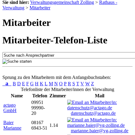
Sie sind hier:
Verwaltungsgemeinschaft Zolling
>
Rathaus -
Verwaltung
>
Mitarbeiter
Mitarbeiter
Mitarbeiter-Telefon-Liste
Sprung zu den Mitarbeitern mit dem Anfangsbuchstaben:
a
B
D
E
F
G
H
K
L
M
N
O
P
R
S
T
V
W
Z
Telefonliste der Mitarbeiter/innen der Verwaltung
Name
Telefon
Zimmer
Mail
09951
actago
99990-
GmbH
20
datenschutz@actago.de
Baier
08167
1.14
Marianne
6943-51
marianne.baier@vg-zolling.de