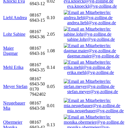
Knöckl Eva
0.02
6943-12
eva.knoeckl@vg-zolling.de
08167
Liebl Andrea
0.10
6943-15
andrea.liebl@vg-zolling.de
08167
Lohr Sabine
2.05
6943-36
sabine.lohr@vg-zolling.de
Maier
08167
1.08
Dagmar
6943-16
dagmar.maier@vg-zolling.de
08167
Mehl Erika
0.14
6943-35
erika.mehl@vg-zolling.de
08167
6943-50
Meyer Stefan
0.05
0170
stefan.meyer@vg-zolling.de
7942402
Neugebauer
08167
0.01
Mia
6943-58
mia.neugebauer@vg-zolling.de
Obermeier
08167
0.13
Monika
6943-42
monika.obermeier@vg-