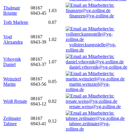
Thalmair
08167
1.03
Brigitte
6943-45
finanzen@vg-zolling.de
Toth Marlene
0.07
Vogl
08167
1.02
Alexandra
6943-39
vollstreckungsstelle@vg-
zolling.de
Vrhovnik
08167
1.07
Daniel
6943-37
daniel.vrhovnik@vg-zolling.de
Weinzierl
08167
0.05
Martin
6943-56
martin.weinzierl@vg-
zolling.de
08167
Weiß Renate
0.02
6943-12
renate.weiss@vg-zolling.de
Zeilmaier
08167
0.12
Tahnee
6943-41
tahnee.zeilmaier@vg-
zolling.de