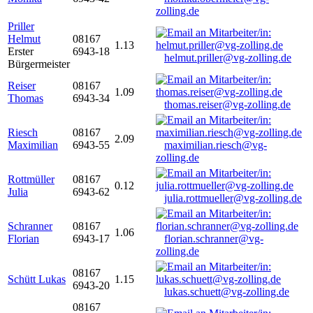
zolling.de
Priller
Helmut
08167
1.13
Erster
6943-18
helmut.priller@vg-zolling.de
Bürgermeister
Reiser
08167
1.09
Thomas
6943-34
thomas.reiser@vg-zolling.de
Riesch
08167
2.09
Maximilian
6943-55
maximilian.riesch@vg-
zolling.de
Rottmüller
08167
0.12
Julia
6943-62
julia.rottmueller@vg-zolling.de
Schranner
08167
1.06
Florian
6943-17
florian.schranner@vg-
zolling.de
08167
Schütt Lukas
1.15
6943-20
lukas.schuett@vg-zolling.de
08167