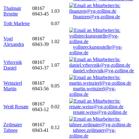
Thalmair
08167
1.03
Brigitte
6943-45
finanzen@vg-zolling.de
Toth Marlene
0.07
Vogl
08167
1.02
Alexandra
6943-39
vollstreckungsstelle@vg-
zolling.de
Vrhovnik
08167
1.07
Daniel
6943-37
daniel.vrhovnik@vg-zolling.de
Weinzierl
08167
0.05
Martin
6943-56
martin.weinzierl@vg-
zolling.de
08167
Weiß Renate
0.02
6943-12
renate.weiss@vg-zolling.de
Zeilmaier
08167
0.12
Tahnee
6943-41
tahnee.zeilmaier@vg-
zolling.de