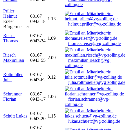
zolling.de
Priller
Helmut
08167
1.13
Erster
6943-18
helmut.priller@vg-zolling.de
Bürgermeister
Reiser
08167
1.09
Thomas
6943-34
thomas.reiser@vg-zolling.de
Riesch
08167
2.09
Maximilian
6943-55
maximilian.riesch@vg-
zolling.de
Rottmüller
08167
0.12
Julia
6943-62
julia.rottmueller@vg-zolling.de
Schranner
08167
1.06
Florian
6943-17
florian.schranner@vg-
zolling.de
08167
Schütt Lukas
1.15
6943-20
lukas.schuett@vg-zolling.de
08167