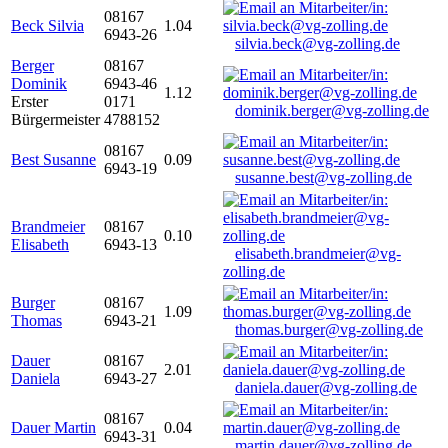
08167
Beck Silvia
1.04
6943-26
silvia.beck@vg-zolling.de
Berger
08167
Dominik
6943-46
1.12
Erster
0171
dominik.berger@vg-zolling.de
Bürgermeister
4788152
08167
Best Susanne
0.09
6943-19
susanne.best@vg-zolling.de
Brandmeier
08167
0.10
Elisabeth
6943-13
elisabeth.brandmeier@vg-
zolling.de
Burger
08167
1.09
Thomas
6943-21
thomas.burger@vg-zolling.de
Dauer
08167
2.01
Daniela
6943-27
daniela.dauer@vg-zolling.de
08167
Dauer Martin
0.04
6943-31
martin.dauer@vg-zolling.de