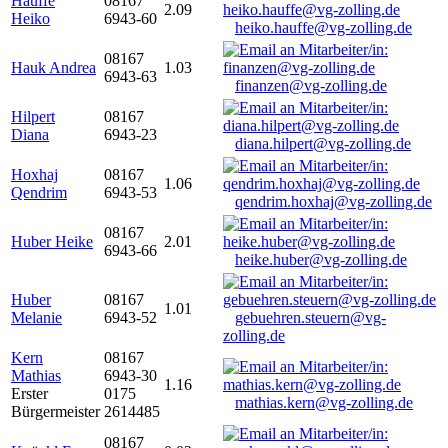
Hauffe
08167
2.09
Heiko
6943-60
heiko.hauffe@vg-zolling.de
08167
Hauk Andrea
1.03
6943-63
finanzen@vg-zolling.de
Hilpert
08167
Diana
6943-23
diana.hilpert@vg-zolling.de
Hoxhaj
08167
1.06
Qendrim
6943-53
qendrim.hoxhaj@vg-zolling.de
08167
Huber Heike
2.01
6943-66
heike.huber@vg-zolling.de
Huber
08167
1.01
Melanie
6943-52
gebuehren.steuern@vg-
zolling.de
Kern
08167
Mathias
6943-30
1.16
Erster
0175
mathias.kern@vg-zolling.de
Bürgermeister
2614485
08167