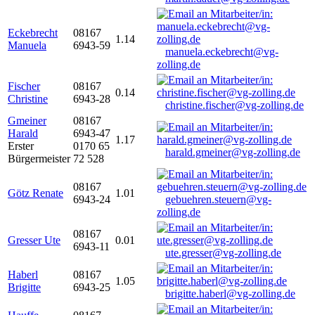
Eckebrecht
08167
1.14
Manuela
6943-59
manuela.eckebrecht@vg-
zolling.de
Fischer
08167
0.14
Christine
6943-28
christine.fischer@vg-zolling.de
Gmeiner
08167
Harald
6943-47
1.17
Erster
0170 65
harald.gmeiner@vg-zolling.de
Bürgermeister
72 528
08167
Götz Renate
1.01
6943-24
gebuehren.steuern@vg-
zolling.de
08167
Gresser Ute
0.01
6943-11
ute.gresser@vg-zolling.de
Haberl
08167
1.05
Brigitte
6943-25
brigitte.haberl@vg-zolling.de