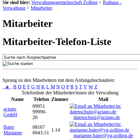
Sie sind hier:
Verwaltungsgemeinschaft Zolling
>
Rathaus -
Verwaltung
>
Mitarbeiter
Mitarbeiter
Mitarbeiter-Telefon-Liste
Sprung zu den Mitarbeitern mit dem Anfangsbuchstaben:
a
B
D
E
F
G
H
K
L
M
N
O
P
R
S
T
V
W
Z
Telefonliste der Mitarbeiter/innen der Verwaltung
Name
Telefon
Zimmer
Mail
09951
actago
99990-
GmbH
20
datenschutz@actago.de
Baier
08167
1.14
Marianne
6943-51
marianne.baier@vg-zolling.de