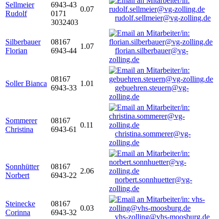
Sellmeier
6943-43
0.07
Rudolf
0171
rudolf.sellmeier@vg-zolling.de
3032403
Silberbauer
08167
1.07
Florian
6943-44
florian.silberbauer@vg-
zolling.de
08167
Soller Bianca
1.01
6943-33
gebuehren.steuern@vg-
zolling.de
Sommerer
08167
0.11
Christina
6943-61
christina.sommerer@vg-
zolling.de
Sonnhütter
08167
2.06
Norbert
6943-22
norbert.sonnhuetter@vg-
zolling.de
Steinecke
08167
0.03
Corinna
6943-32
vhs-zolling@vhs-moosburg.de