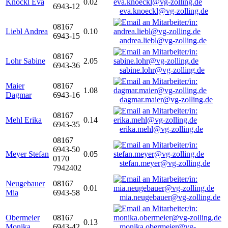
Knöckl Eva
0.02
6943-12
eva.knoeckl@vg-zolling.de
08167
Liebl Andrea
0.10
6943-15
andrea.liebl@vg-zolling.de
08167
Lohr Sabine
2.05
6943-36
sabine.lohr@vg-zolling.de
Maier
08167
1.08
Dagmar
6943-16
dagmar.maier@vg-zolling.de
08167
Mehl Erika
0.14
6943-35
erika.mehl@vg-zolling.de
08167
6943-50
Meyer Stefan
0.05
0170
stefan.meyer@vg-zolling.de
7942402
Neugebauer
08167
0.01
Mia
6943-58
mia.neugebauer@vg-zolling.de
Obermeier
08167
0.13
Monika
6943-42
monika.obermeier@vg-