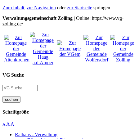
Zum Inhalt
,
zur Navigation
oder
zur Startseite
springen.
Verwaltungsgemeinschaft Zolling
| Online: https://www.vg-
zolling.de/
VG Suche
suchen
Schriftgröße
A
A
A
Rathaus - Verwaltung