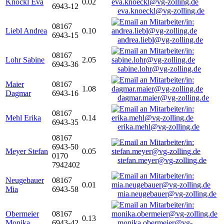
Knöckl Eva
0.02
6943-12
eva.knoeckl@vg-zolling.de
08167
Liebl Andrea
0.10
6943-15
andrea.liebl@vg-zolling.de
08167
Lohr Sabine
2.05
6943-36
sabine.lohr@vg-zolling.de
Maier
08167
1.08
Dagmar
6943-16
dagmar.maier@vg-zolling.de
08167
Mehl Erika
0.14
6943-35
erika.mehl@vg-zolling.de
08167
6943-50
Meyer Stefan
0.05
0170
stefan.meyer@vg-zolling.de
7942402
Neugebauer
08167
0.01
Mia
6943-58
mia.neugebauer@vg-zolling.de
Obermeier
08167
0.13
Monika
6943-42
monika.obermeier@vg-