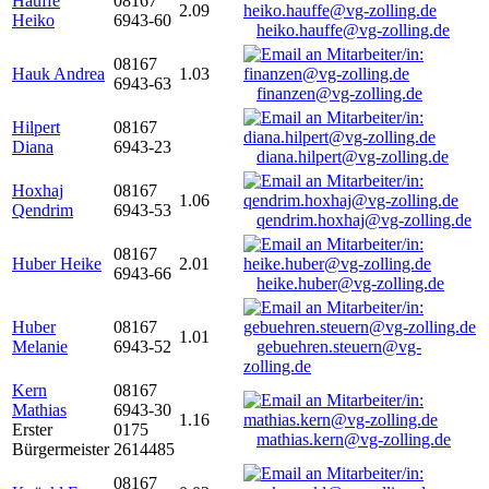
Hauffe
08167
2.09
Heiko
6943-60
heiko.hauffe@vg-zolling.de
08167
Hauk Andrea
1.03
6943-63
finanzen@vg-zolling.de
Hilpert
08167
Diana
6943-23
diana.hilpert@vg-zolling.de
Hoxhaj
08167
1.06
Qendrim
6943-53
qendrim.hoxhaj@vg-zolling.de
08167
Huber Heike
2.01
6943-66
heike.huber@vg-zolling.de
Huber
08167
1.01
Melanie
6943-52
gebuehren.steuern@vg-
zolling.de
Kern
08167
Mathias
6943-30
1.16
Erster
0175
mathias.kern@vg-zolling.de
Bürgermeister
2614485
08167