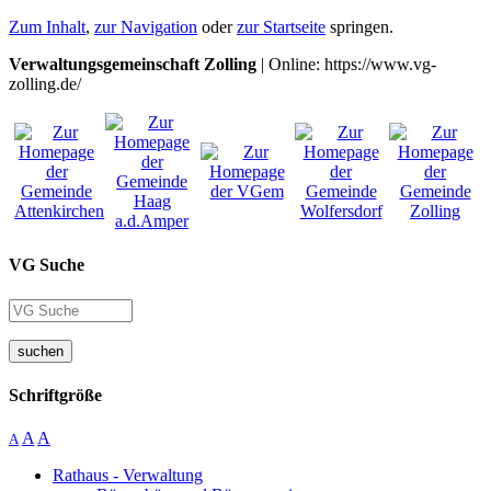
Zum Inhalt
,
zur Navigation
oder
zur Startseite
springen.
Verwaltungsgemeinschaft Zolling
| Online: https://www.vg-
zolling.de/
VG Suche
suchen
Schriftgröße
A
A
A
Rathaus - Verwaltung