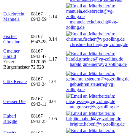
Eckebrecht
08167
1.14
Manuela
6943-59
manuela.eckebrecht@vg-
zolling.de
Fischer
08167
0.14
Christine
6943-28
christine.fischer@vg-zolling.de
Gmeiner
08167
Harald
6943-47
1.17
Erster
0170 65
harald.gmeiner@vg-zolling.de
Bürgermeister
72 528
08167
Götz Renate
1.01
6943-24
gebuehren.steuern@vg-
zolling.de
08167
Gresser Ute
0.01
6943-11
ute.gresser@vg-zolling.de
Haberl
08167
1.05
Brigitte
6943-25
brigitte.haberl@vg-zolling.de