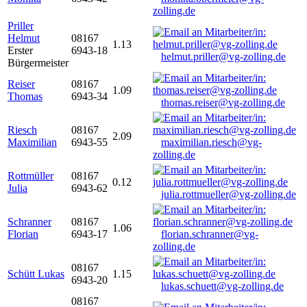
zolling.de
Priller
Helmut
08167
1.13
Erster
6943-18
helmut.priller@vg-zolling.de
Bürgermeister
Reiser
08167
1.09
Thomas
6943-34
thomas.reiser@vg-zolling.de
Riesch
08167
2.09
Maximilian
6943-55
maximilian.riesch@vg-
zolling.de
Rottmüller
08167
0.12
Julia
6943-62
julia.rottmueller@vg-zolling.de
Schranner
08167
1.06
Florian
6943-17
florian.schranner@vg-
zolling.de
08167
Schütt Lukas
1.15
6943-20
lukas.schuett@vg-zolling.de
08167