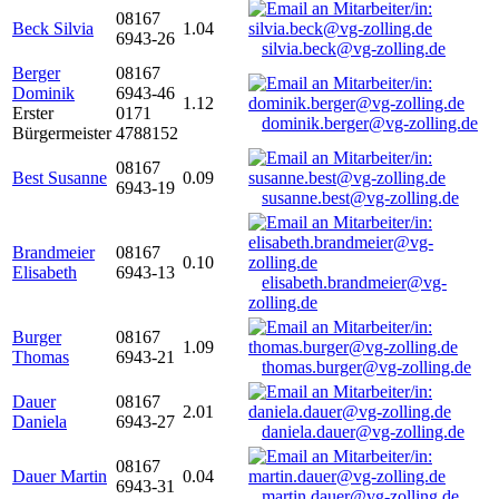
08167
Beck Silvia
1.04
6943-26
silvia.beck@vg-zolling.de
Berger
08167
Dominik
6943-46
1.12
Erster
0171
dominik.berger@vg-zolling.de
Bürgermeister
4788152
08167
Best Susanne
0.09
6943-19
susanne.best@vg-zolling.de
Brandmeier
08167
0.10
Elisabeth
6943-13
elisabeth.brandmeier@vg-
zolling.de
Burger
08167
1.09
Thomas
6943-21
thomas.burger@vg-zolling.de
Dauer
08167
2.01
Daniela
6943-27
daniela.dauer@vg-zolling.de
08167
Dauer Martin
0.04
6943-31
martin.dauer@vg-zolling.de