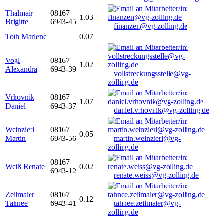
Thalmair
08167
1.03
Brigitte
6943-45
finanzen@vg-zolling.de
Toth Marlene
0.07
Vogl
08167
1.02
Alexandra
6943-39
vollstreckungsstelle@vg-
zolling.de
Vrhovnik
08167
1.07
Daniel
6943-37
daniel.vrhovnik@vg-zolling.de
Weinzierl
08167
0.05
Martin
6943-56
martin.weinzierl@vg-
zolling.de
08167
Weiß Renate
0.02
6943-12
renate.weiss@vg-zolling.de
Zeilmaier
08167
0.12
Tahnee
6943-41
tahnee.zeilmaier@vg-
zolling.de