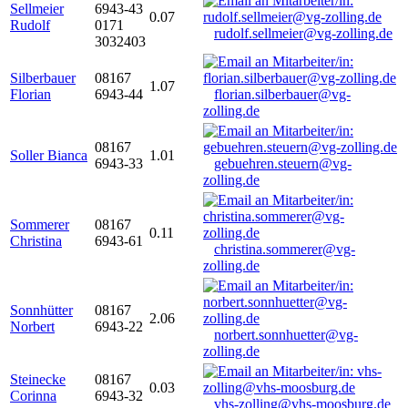
Sellmeier
6943-43
0.07
Rudolf
0171
rudolf.sellmeier@vg-zolling.de
3032403
Silberbauer
08167
1.07
Florian
6943-44
florian.silberbauer@vg-
zolling.de
08167
Soller Bianca
1.01
6943-33
gebuehren.steuern@vg-
zolling.de
Sommerer
08167
0.11
Christina
6943-61
christina.sommerer@vg-
zolling.de
Sonnhütter
08167
2.06
Norbert
6943-22
norbert.sonnhuetter@vg-
zolling.de
Steinecke
08167
0.03
Corinna
6943-32
vhs-zolling@vhs-moosburg.de