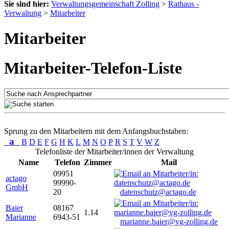
Sie sind hier:
Verwaltungsgemeinschaft Zolling
>
Rathaus -
Verwaltung
>
Mitarbeiter
Mitarbeiter
Mitarbeiter-Telefon-Liste
Sprung zu den Mitarbeitern mit dem Anfangsbuchstaben:
a
B
D
E
F
G
H
K
L
M
N
O
P
R
S
T
V
W
Z
Telefonliste der Mitarbeiter/innen der Verwaltung
Name
Telefon
Zimmer
Mail
09951
actago
99990-
GmbH
20
datenschutz@actago.de
Baier
08167
1.14
Marianne
6943-51
marianne.baier@vg-zolling.de